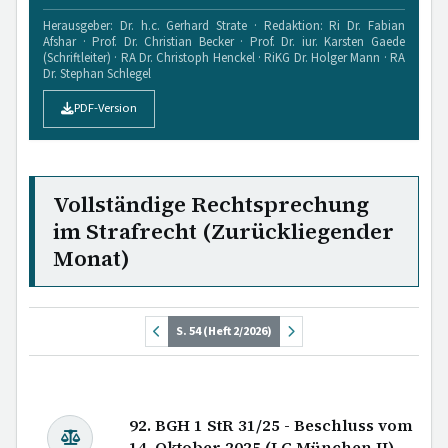
Herausgeber: Dr. h.c. Gerhard Strate · Redaktion: Ri Dr. Fabian
Afshar · Prof. Dr. Christian Becker · Prof. Dr. iur. Karsten Gaede
(Schriftleiter) · RA Dr. Christoph Henckel · RiKG Dr. Holger Mann · RA
Dr. Stephan Schlegel
PDF-Version
Vollständige Rechtsprechung
im Strafrecht (Zurückliegender
Monat)
S. 54 (Heft 2/2026)
92. BGH 1 StR 31/25 - Beschluss vom
14. Oktober 2025 (LG München II)