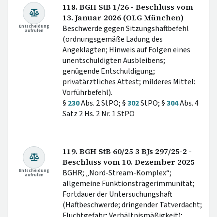
118. BGH StB 1/26 - Beschluss vom
13. Januar 2026 (OLG München)
Entscheidung
Beschwerde gegen Sitzungshaftbefehl
aufrufen
(ordnungsgemäße Ladung des
Angeklagten; Hinweis auf Folgen eines
unentschuldigten Ausbleibens;
genügende Entschuldigung;
privatärztliches Attest; milderes Mittel:
Vorführbefehl).
§
230
Abs. 2 StPO; §
302
StPO; §
304
Abs. 4
Satz 2 Hs. 2 Nr. 1 StPO
119. BGH StB 60/25 3 BJs 297/25-2 -
Beschluss vom 10. Dezember 2025
Entscheidung
BGHR; „Nord-Stream-Komplex“;
aufrufen
allgemeine Funktionsträgerimmunität;
Fortdauer der Untersuchungshaft
(Haftbeschwerde; dringender Tatverdacht;
Fluchtgefahr; Verhältnismäßigkeit);