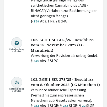
Menge (nicht geringe Menge des
synthetischen Cannabinoids „ADB-
BINACA“; Verfahren zur Bestimmung der
nicht geringen Menge).
§
29a
Abs. 1 Nr. 2 BtMG
102. BGH 1 StR 375/25 - Beschluss
vom 18. November 2025 (LG
Entscheidung
Mannheim)
aufrufen
Verwerfung der Revision als unbegründet.
§
349
Abs. 2 StPO
103. BGH 1 StR 378/25 - Beschluss
vom 8. Oktober 2025 (LG München I)
Entscheidung
Versuchte räuberische Erpressung
aufrufen
(Verhältnis zum erpresserischen
Menschenraub: Gesetzeskonkurrenz).
§
253
Abs. 1 StGB; §
255
StGB; §
22
StGB;