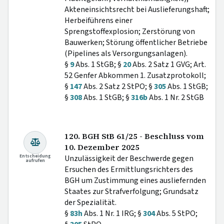
Akteneinsichtsrecht bei Auslieferungshaft;
Herbeiführens einer
Sprengstoffexplosion; Zerstörung von
Bauwerken; Störung öffentlicher Betriebe
(Pipelines als Versorgungsanlagen).
§
9
Abs. 1 StGB; §
20
Abs. 2 Satz 1 GVG; Art.
52 Genfer Abkommen 1. Zusatzprotokoll;
§
147
Abs. 2 Satz 2 StPO; §
305
Abs. 1 StGB;
§
308
Abs. 1 StGB; §
316b
Abs. 1 Nr. 2 StGB
120. BGH StB 61/25 - Beschluss vom
10. Dezember 2025
Entscheidung
Unzulässigkeit der Beschwerde gegen
aufrufen
Ersuchen des Ermittlungsrichters des
BGH um Zustimmung eines ausliefernden
Staates zur Strafverfolgung; Grundsatz
der Spezialität.
§
83h
Abs. 1 Nr. 1 IRG; §
304
Abs. 5 StPO;