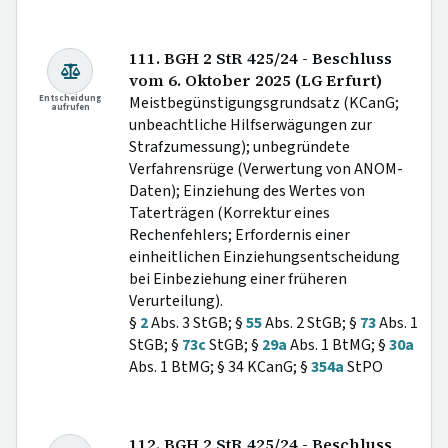
111. BGH 2 StR 425/24 - Beschluss
vom 6. Oktober 2025 (LG Erfurt)
Entscheidung
Meistbegünstigungsgrundsatz (KCanG;
aufrufen
unbeachtliche Hilfserwägungen zur
Strafzumessung); unbegründete
Verfahrensrüge (Verwertung von ANOM-
Daten); Einziehung des Wertes von
Taterträgen (Korrektur eines
Rechenfehlers; Erfordernis einer
einheitlichen Einziehungsentscheidung
bei Einbeziehung einer früheren
Verurteilung).
§
2
Abs. 3 StGB; §
55
Abs. 2 StGB; §
73
Abs. 1
StGB; §
73c
StGB; §
29a
Abs. 1 BtMG; §
30a
Abs. 1 BtMG; § 34 KCanG; §
354a
StPO
112. BGH 2 StR 425/24 - Beschluss