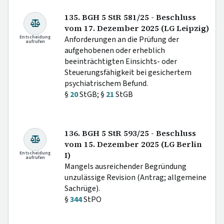
135. BGH 5 StR 581/25 - Beschluss
vom 17. Dezember 2025 (LG Leipzig)
Entscheidung
Anforderungen an die Prüfung der
aufrufen
aufgehobenen oder erheblich
beeinträchtigten Einsichts- oder
Steuerungsfähigkeit bei gesichertem
psychiatrischem Befund.
§
20
StGB; §
21
StGB
136. BGH 5 StR 593/25 - Beschluss
vom 15. Dezember 2025 (LG Berlin
Entscheidung
I)
aufrufen
Mangels ausreichender Begründung
unzulässige Revision (Antrag; allgemeine
Sachrüge).
§
344
StPO