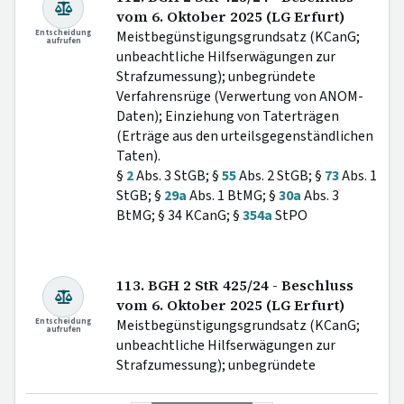
vom 6. Oktober 2025 (LG Erfurt)
Entscheidung
Meistbegünstigungsgrundsatz (KCanG;
aufrufen
unbeachtliche Hilfserwägungen zur
Strafzumessung); unbegründete
Verfahrensrüge (Verwertung von ANOM-
Daten); Einziehung von Taterträgen
(Erträge aus den urteilsgegenständlichen
Taten).
§
2
Abs. 3 StGB; §
55
Abs. 2 StGB; §
73
Abs. 1
StGB; §
29a
Abs. 1 BtMG; §
30a
Abs. 3
BtMG; § 34 KCanG; §
354a
StPO
113. BGH 2 StR 425/24 - Beschluss
vom 6. Oktober 2025 (LG Erfurt)
Entscheidung
Meistbegünstigungsgrundsatz (KCanG;
aufrufen
unbeachtliche Hilfserwägungen zur
Strafzumessung); unbegründete