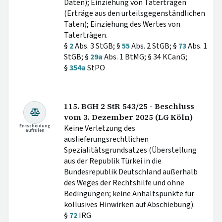
Daten); Einziehung von Taterträgen
(Erträge aus den urteilsgegenständlichen
Taten); Einziehung des Wertes von
Taterträgen.
§
2
Abs. 3 StGB; §
55
Abs. 2 StGB; §
73
Abs. 1
StGB; §
29a
Abs. 1 BtMG; § 34 KCanG;
§
354a
StPO
115. BGH 2 StR 543/25 - Beschluss
vom 3. Dezember 2025 (LG Köln)
Entscheidung
Keine Verletzung des
aufrufen
auslieferungsrechtlichen
Spezialitätsgrundsatzes (Überstellung
aus der Republik Türkei in die
Bundesrepublik Deutschland außerhalb
des Weges der Rechtshilfe und ohne
Bedingungen; keine Anhaltspunkte für
kollusives Hinwirken auf Abschiebung).
§
72
IRG