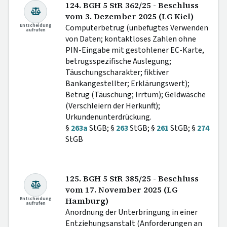
124. BGH 5 StR 362/25 - Beschluss
vom 3. Dezember 2025 (LG Kiel)
Entscheidung
Computerbetrug (unbefugtes Verwenden
aufrufen
von Daten; kontaktloses Zahlen ohne
PIN-Eingabe mit gestohlener EC-Karte,
betrugsspezifische Auslegung;
Täuschungscharakter; fiktiver
Bankangestellter; Erklärungswert);
Betrug (Täuschung; Irrtum); Geldwäsche
(Verschleiern der Herkunft);
Urkundenunterdrückung.
§
263a
StGB; §
263
StGB; §
261
StGB; §
274
StGB
125. BGH 5 StR 385/25 - Beschluss
vom 17. November 2025 (LG
Entscheidung
Hamburg)
aufrufen
Anordnung der Unterbringung in einer
Entziehungsanstalt (Anforderungen an