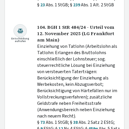
§
23
Abs. 1 StGB; §
239
Abs. 1 Alt. 2 StGB
104. BGH 1 StR 484/24 - Urteil vom
12. November 2025 (LG Frankfurt
Entscheidung
am Main)
aufrufen
Einziehung von Tatlohn (Arbeitslohn als
Tatlohn: Erlangen des Bruttolohns
einschließlich der Lohnsteuer; sog.
steuerrechtliche Lösung bei Einziehung
von versteuerten Taterträgen:
Berücksichtigung der Einziehung als
Werbekosten, kein Abzugsverbot;
Berücksichtigung von Härtefällen nur im
Vollstreckungsverfahren); zusätzliche
Geldstrafe neben Freiheitsstrafe
(Anwendungsbereich neben Einziehung
nach neuem Recht).
§
73
Abs. 1 StGB; §
38
Abs. 2 Satz 2 EStG;
§
9
EStG; §
12
Nr. 4 EStG; §
459g
Abs. 5 Satz