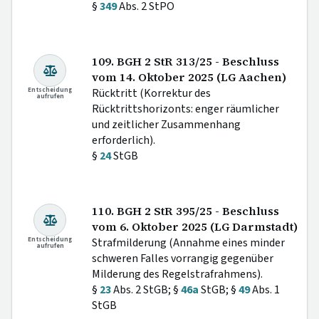
§
349
Abs. 2 StPO
109. BGH 2 StR 313/25 - Beschluss
vom 14. Oktober 2025 (LG Aachen)
Entscheidung
Rücktritt (Korrektur des
aufrufen
Rücktrittshorizonts: enger räumlicher
und zeitlicher Zusammenhang
erforderlich).
§
24
StGB
110. BGH 2 StR 395/25 - Beschluss
vom 6. Oktober 2025 (LG Darmstadt)
Entscheidung
Strafmilderung (Annahme eines minder
aufrufen
schweren Falles vorrangig gegenüber
Milderung des Regelstrafrahmens).
§
23
Abs. 2 StGB; §
46a
StGB; §
49
Abs. 1
StGB