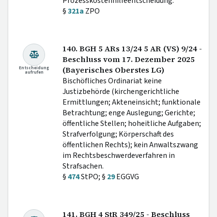
Prozesskostenhilfeentscheidung.
§
321a
ZPO
140. BGH 5 ARs 13/24 5 AR (VS) 9/24 -
Beschluss vom 17. Dezember 2025
Entscheidung
(Bayerisches Oberstes LG)
aufrufen
Bischöfliches Ordinariat keine
Justizbehörde (kirchengerichtliche
Ermittlungen; Akteneinsicht; funktionale
Betrachtung; enge Auslegung; Gerichte;
öffentliche Stellen; hoheitliche Aufgaben;
Strafverfolgung; Körperschaft des
öffentlichen Rechts); kein Anwaltszwang
im Rechtsbeschwerdeverfahren in
Strafsachen.
§
474
StPO; §
29
EGGVG
141. BGH 4 StR 349/25 - Beschluss