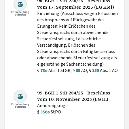
98. BGH 1 StR 258/25 - Beschluss
vom 17. September 2025 (LG Kiel)
Entscheidung
Einziehung (Ausschluss wegen Erlöschen
aufrufen
des Anspruchs auf Rückgewähr des
Erlangten: kein Erlöschen des
Steueranspruchs durch abweichende
Steuerfestsetzung, tatsächliche
Verständigung, Erlöschen des
Steueranspruchs durch Billigkeitserlass
oder abweichende Steuerfestsetzung als
eigenständige Sachentscheidung).
§
73e
Abs. 1 StGB, §
85
AO, §
155
Abs. 1 AO
99. BGH 1 StR 284/25 - Beschluss
vom 10. November 2025 (LG H.)
Entscheidung
Anhörungsrüge.
aufrufen
§
356a
StPO