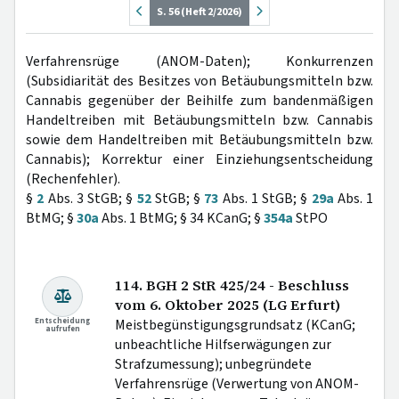
S. 56 (Heft 2/2026)
Verfahrensrüge (ANOM-Daten); Konkurrenzen
(Subsidiarität des Besitzes von Betäubungsmitteln bzw.
Cannabis gegenüber der Beihilfe zum bandenmäßigen
Handeltreiben mit Betäubungsmitteln bzw. Cannabis
sowie dem Handeltreiben mit Betäubungsmitteln bzw.
Cannabis); Korrektur einer Einziehungsentscheidung
(Rechenfehler).
§
2
Abs. 3 StGB; §
52
StGB; §
73
Abs. 1 StGB; §
29a
Abs. 1
BtMG; §
30a
Abs. 1 BtMG; § 34 KCanG; §
354a
StPO
114. BGH 2 StR 425/24 - Beschluss
vom 6. Oktober 2025 (LG Erfurt)
Entscheidung
Meistbegünstigungsgrundsatz (KCanG;
aufrufen
unbeachtliche Hilfserwägungen zur
Strafzumessung); unbegründete
Verfahrensrüge (Verwertung von ANOM-