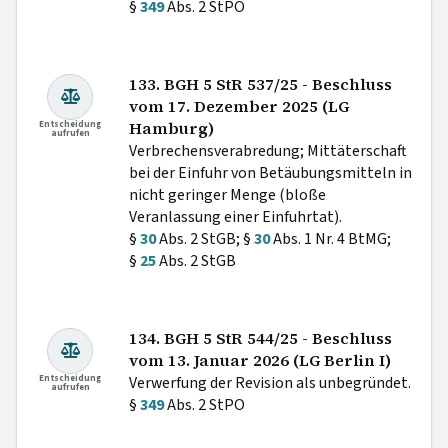
§
349
Abs. 2 StPO
133. BGH 5 StR 537/25 - Beschluss
vom 17. Dezember 2025 (LG
Entscheidung
Hamburg)
aufrufen
Verbrechensverabredung; Mittäterschaft
bei der Einfuhr von Betäubungsmitteln in
nicht geringer Menge (bloße
Veranlassung einer Einfuhrtat).
§
30
Abs. 2 StGB; §
30
Abs. 1 Nr. 4 BtMG;
§
25
Abs. 2 StGB
134. BGH 5 StR 544/25 - Beschluss
vom 13. Januar 2026 (LG Berlin I)
Entscheidung
Verwerfung der Revision als unbegründet.
aufrufen
§
349
Abs. 2 StPO