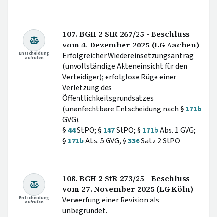
107. BGH 2 StR 267/25 - Beschluss
vom 4. Dezember 2025 (LG Aachen)
Entscheidung
Erfolgreicher Wiedereinsetzungsantrag
aufrufen
(unvollständige Akteneinsicht für den
Verteidiger); erfolglose Rüge einer
Verletzung des
Öffentlichkeitsgrundsatzes
(unanfechtbare Entscheidung nach §
171b
GVG).
§
44
StPO; §
147
StPO; §
171b
Abs. 1 GVG;
§
171b
Abs. 5 GVG; §
336
Satz 2 StPO
108. BGH 2 StR 273/25 - Beschluss
vom 27. November 2025 (LG Köln)
Entscheidung
Verwerfung einer Revision als
aufrufen
unbegründet.