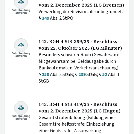
vom 2. Dezember 2025 (LG Bremen)
Entscheidung
Verwerfung der Revision als unbegründet.
aufrufen
§
349
Abs. 2 StPO
142. BGH 4 StR 359/25 - Beschluss
vom 22. Oktober 2025 (LG Münster)
Entscheidung
Besonders schwerer Raub (Gewahrsam:
aufrufen
Mitgewahrsam bei Geldausgabe durch
Bankautomaten, Verkehrsanschauung).
§
250
Abs. 2 StGB; §
239
StGB; §
52
Abs. 1
StGB
143. BGH 4 StR 419/25 - Beschluss
vom 2. Dezember 2025 (LG Hagen)
Entscheidung
Gesamtstrafenbildung (Bildung einer
aufrufen
Gesamtfreiheitsstrafe: Einbeziehung
einer Geldstrafe, Zäsurwirkung,