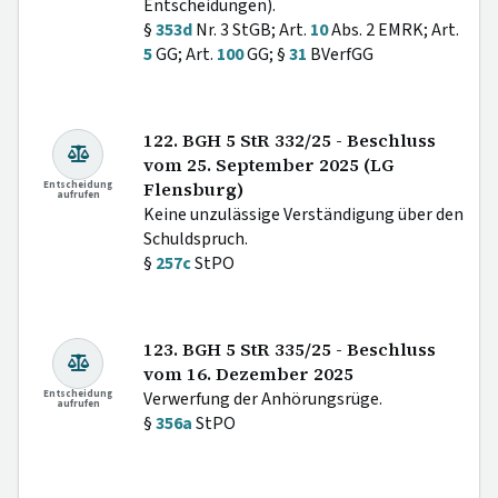
Entscheidungen).
§
353d
Nr. 3 StGB; Art.
10
Abs. 2 EMRK; Art.
5
GG; Art.
100
GG; §
31
BVerfGG
122. BGH 5 StR 332/25 - Beschluss
vom 25. September 2025 (LG
Entscheidung
Flensburg)
aufrufen
Keine unzulässige Verständigung über den
Schuldspruch.
§
257c
StPO
123. BGH 5 StR 335/25 - Beschluss
vom 16. Dezember 2025
Entscheidung
Verwerfung der Anhörungsrüge.
aufrufen
§
356a
StPO