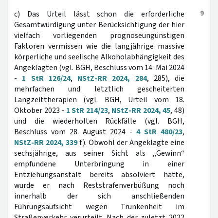
9
c) Das Urteil lässt schon die erforderliche
Gesamtwürdigung unter Berücksichtigung der hier
vielfach vorliegenden prognoseungünstigen
Faktoren vermissen wie die langjährige massive
körperliche und seelische Alkoholabhängigkeit des
Angeklagten (vgl. BGH, Beschluss vom 14. Mai 2024
-
1 StR 126/24
,
NStZ-RR 2024, 284
, 285), die
mehrfachen und letztlich gescheiterten
Langzeittherapien (vgl. BGH, Urteil vom 18.
Oktober 2023 -
1 StR 214/23
,
NStZ-RR 2024, 45
, 48)
und die wiederholten Rückfälle (vgl. BGH,
Beschluss vom 28. August 2024 -
4 StR 480/23
,
NStZ-RR 2024, 339
f.). Obwohl der Angeklagte eine
sechsjährige, aus seiner Sicht als „Gewinn“
empfundene Unterbringung in einer
Entziehungsanstalt bereits absolviert hatte,
wurde er nach Reststrafenverbüßung noch
innerhalb der sich anschließenden
Führungsaufsicht wegen Trunkenheit im
Straßenverkehr verurteilt. Nach der zuletzt 2022