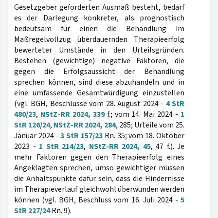
Gesetzgeber geforderten Ausmaß besteht, bedarf
es der Darlegung konkreter, als prognostisch
bedeutsam für einen die Behandlung im
Maßregelvollzug überdauernden Therapieerfolg
bewerteter Umstände in den Urteilsgründen.
Bestehen (gewichtige) negative Faktoren, die
gegen die Erfolgsaussicht der Behandlung
sprechen können, sind diese abzuhandeln und in
eine umfassende Gesamtwürdigung einzustellen
(vgl. BGH, Beschlüsse vom 28. August 2024 -
4 StR
480/23
,
NStZ-RR 2024, 339
f.; vom 14. Mai 2024 -
1
StR 126/24
,
NStZ-RR 2024, 284
, 285; Urteile vom 25.
Januar 2024 -
3 StR 157/23
Rn. 35; vom 18. Oktober
2023 -
1 StR 214/23
,
NStZ-RR 2024, 45
, 47 f.). Je
mehr Faktoren gegen den Therapieerfolg eines
Angeklagten sprechen, umso gewichtiger müssen
die Anhaltspunkte dafür sein, dass die Hindernisse
im Therapieverlauf gleichwohl überwunden werden
können (vgl. BGH, Beschluss vom 16. Juli 2024 -
5
StR 227/24
Rn. 9).