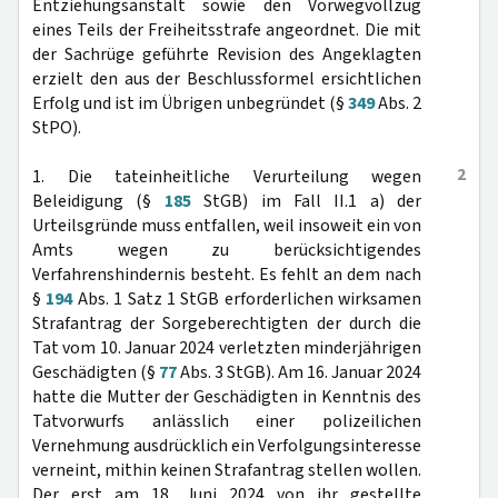
Entziehungsanstalt sowie den Vorwegvollzug
eines Teils der Freiheitsstrafe angeordnet. Die mit
der Sachrüge geführte Revision des Angeklagten
erzielt den aus der Beschlussformel ersichtlichen
Erfolg und ist im Übrigen unbegründet (§
349
Abs. 2
StPO).
2
1. Die tateinheitliche Verurteilung wegen
Beleidigung (§
185
StGB) im Fall II.1 a) der
Urteilsgründe muss entfallen, weil insoweit ein von
Amts wegen zu berücksichtigendes
Verfahrenshindernis besteht. Es fehlt an dem nach
§
194
Abs. 1 Satz 1 StGB erforderlichen wirksamen
Strafantrag der Sorgeberechtigten der durch die
Tat vom 10. Januar 2024 verletzten minderjährigen
Geschädigten (§
77
Abs. 3 StGB). Am 16. Januar 2024
hatte die Mutter der Geschädigten in Kenntnis des
Tatvorwurfs anlässlich einer polizeilichen
Vernehmung ausdrücklich ein Verfolgungsinteresse
verneint, mithin keinen Strafantrag stellen wollen.
Der erst am 18. Juni 2024 von ihr gestellte