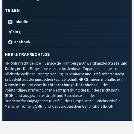
TEILEN
LinkedIn
Xing
Facebook
HRR-STRAFRECHT.DE
HRR-Strafrecht.de ist ein Service der Hamburger Anwaltskanzlei
Strate und
Kollegen
. Das Projekt bietet einen kostenlosen Zugang zur aktuellen
höchstrichterlichen Rechtsprechung im Strafrecht und Strafverfahrensrecht.
Es besteht aus der juristischen Fachzeitschrift
HRRS
, einem monatlichen
Newsletter
und einer
Rechtsprechungs-Datenbank
mit der
vollständigen strafrechtlichen Rechtsprechung des Bundesgerichtshofs
(BGH) und ausgewählter Urteile und Beschlüsse u.a. des
Bundesverfassungsgerichts (BVerfG), des Europäischen Gerichtshofs für
Menschenrechte (EGMR) und des Europäischen Gerichtshofs (EuGH).
Impressum
·
Datenschutz