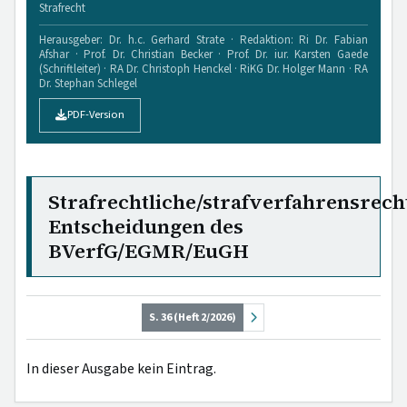
Strafrecht
Herausgeber: Dr. h.c. Gerhard Strate · Redaktion: Ri Dr. Fabian
Afshar · Prof. Dr. Christian Becker · Prof. Dr. iur. Karsten Gaede
(Schriftleiter) · RA Dr. Christoph Henckel · RiKG Dr. Holger Mann · RA
Dr. Stephan Schlegel
PDF-Version
Strafrechtliche/strafverfahrensrech
Entscheidungen des
BVerfG/EGMR/EuGH
S. 36 (Heft 2/2026)
In dieser Ausgabe kein Eintrag.