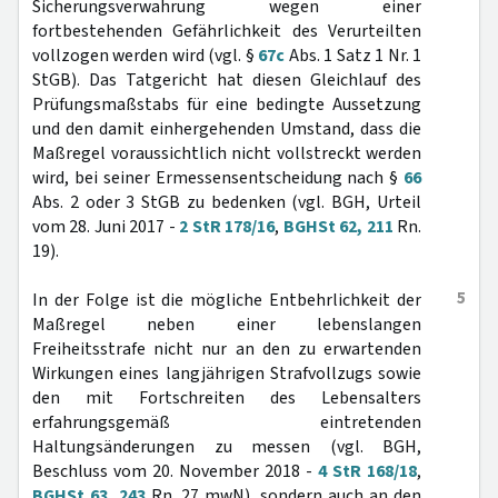
Sicherungsverwahrung wegen einer
fortbestehenden Gefährlichkeit des Verurteilten
vollzogen werden wird (vgl. §
67c
Abs. 1 Satz 1 Nr. 1
StGB). Das Tatgericht hat diesen Gleichlauf des
Prüfungsmaßstabs für eine bedingte Aussetzung
und den damit einhergehenden Umstand, dass die
Maßregel voraussichtlich nicht vollstreckt werden
wird, bei seiner Ermessensentscheidung nach §
66
Abs. 2 oder 3 StGB zu bedenken (vgl. BGH, Urteil
vom 28. Juni 2017 -
2 StR 178/16
,
BGHSt 62, 211
Rn.
19).
5
In der Folge ist die mögliche Entbehrlichkeit der
Maßregel neben einer lebenslangen
Freiheitsstrafe nicht nur an den zu erwartenden
Wirkungen eines langjährigen Strafvollzugs sowie
den mit Fortschreiten des Lebensalters
erfahrungsgemäß eintretenden
Haltungsänderungen zu messen (vgl. BGH,
Beschluss vom 20. November 2018 -
4 StR 168/18
,
BGHSt 63, 243
Rn. 27 mwN), sondern auch an den