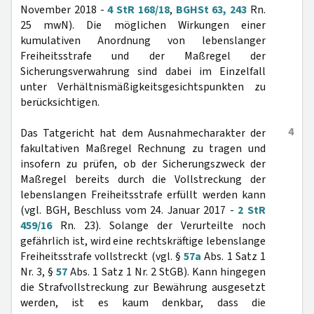
November 2018 -
4 StR 168/18
,
BGHSt 63, 243
Rn.
25 mwN). Die möglichen Wirkungen einer
kumulativen Anordnung von lebenslanger
Freiheitsstrafe und der Maßregel der
Sicherungsverwahrung sind dabei im Einzelfall
unter Verhältnismäßigkeitsgesichtspunkten zu
berücksichtigen.
4
Das Tatgericht hat dem Ausnahmecharakter der
fakultativen Maßregel Rechnung zu tragen und
insofern zu prüfen, ob der Sicherungszweck der
Maßregel bereits durch die Vollstreckung der
lebenslangen Freiheitsstrafe erfüllt werden kann
(vgl. BGH, Beschluss vom 24. Januar 2017 -
2 StR
459/16
Rn. 23). Solange der Verurteilte noch
gefährlich ist, wird eine rechtskräftige lebenslange
Freiheitsstrafe vollstreckt (vgl. §
57a
Abs. 1 Satz 1
Nr. 3, §
57
Abs. 1 Satz 1 Nr. 2 StGB). Kann hingegen
die Strafvollstreckung zur Bewährung ausgesetzt
werden, ist es kaum denkbar, dass die