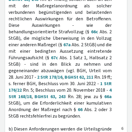
mit der Maßregelanordnung als solcher
verbundenen begünstigenden und belastenden
rechtlichen Auswirkungen für den Betroffenen.
Diese Auswirkungen - wie der
behandlungsorientierte Strafvollzug (§
66c
Abs. 2
StGB), die mögliche Überweisung in den Vollzug
einer anderen Maßregel (§
67a
Abs. 2 StGB) und die
mit einer bedingten Aussetzung eintretende
Führungsaufsicht (§
67c
Abs. 1 Satz 1, Halbsatz 2
StGB) - sind in den Blick zu nehmen und
gegeneinander abzuwägen (vgl. BGH, Urteil vom
28. Juni 2017 -
2 StR 178/16
,
BGHSt 62, 211
Rn. 19 ff.;
s. ferner BGH, Beschluss vom 30. Juni 2022 -
1 StR
176/22
Rn. 5; Beschluss vom 20. November 2018 -
4
StR 168/18
,
BGHSt 63, 243
Rn. 28; jew. zu §
66a
StGB), um die Erforderlichkeit einer kumulativen
Anordnung der Maßregel nach §
66
Abs. 2 oder 3
StGB rechtsfehlerfrei zu begründen.
6
b) Diesen Anforderungen werden die Urteilsgründe