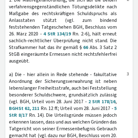
1. Die Maßregelanordnung, die sich auf die beiden
verfahrensgegenständlichen Tötungsdelikte nach
Maßgabe des rechtskräftigen Schuldspruchs als
Anlasstaten stützt (vgl. zum bindend
feststehenden Tatgeschehen BGH, Beschluss vom
26. März 2020 -
4 StR 134/19
Rn. 2-6), hält erneut
sachlich-rechtlicher Überprüfung nicht stand. Die
Strafkammer hat das ihr gemäß §
66
Abs. 3 Satz 2
StGB eingeräumte Ermessen nicht rechtsfehlerfrei
ausgeübt.
3
a) Die - hier allein in Rede stehende - fakultative
Anordnung der Sicherungsverwahrung ist neben
lebenslanger Freiheitsstrafe, auch bei Feststellung
besonderer Schuldschwere, grundsätzlich zulässig
(vgl. BGH, Urteil vom 28. Juni 2017 -
2 StR 178/16
,
BGHSt 62, 211
Rn. 12 ff.; Urteil vom 28. Juni 2017 -
5
StR 8/17
Rn. 14). Die Urteilsgründe müssen jedoch
erkennen lassen, dass und aus welchen Gründen das
Tatgericht von seiner Ermessenbefugnis Gebrauch
gemacht hat (vgl. dazu nur BGH, Beschluss vom 20.