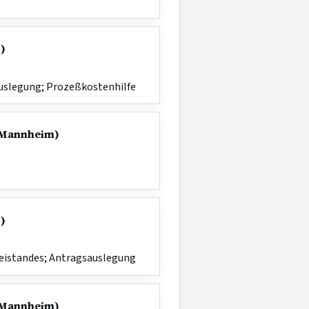
-)
uslegung; Prozeßkostenhilfe
G Mannheim)
-)
eistandes; Antragsauslegung
G Mannheim)