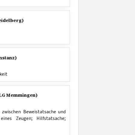
Heidelberg)
onstanz)
keit
0 (LG Memmingen)
t zwischen Beweistatsache und
ines Zeugen; Hilfstatsache;