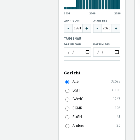
1991
2008
2026
JAHR VON
JAHR BIS
-
+
-
+
TAGGENAU
DATUM VON
DATUM BIS
Gericht
Alle
32528
BGH
31106
BVerfG
1247
EGMR
106
EuGH
43
Andere
26