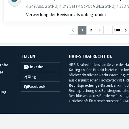
§ 349 Abs. 2 StPO; § 247 Satz 4 StPO; § 241a StPO; § 338 N
Verwerfung der Revision als unbegründet
1
2
3
...
100
TEILEN
HRR-STRAFRECHT.DE
sgabe
HRR-Strafrecht.de ist ein Service der
LinkedIn
Kollegen
. Das Projekt bietet einen k
ge
höchstrichterlichen Rechtsprechung im 
Xing
aus der juristischen Fachzeitschrift
HR
Rechtsprechungs-Datenbank
mit de
Facebook
Rechtsprechung des Bundesgerichtshof
ung
Beschlüsse u.a. des Bundesverfassungs
Gerichtshofs für Menschenrechte (EGM
Impressum
·
Datenschutz