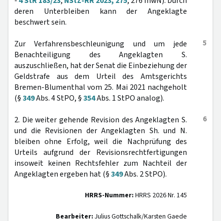
-
4 StR 183/23
,
NStZ-RR 2023, 275
, 276 mwN). Durch
deren Unterbleiben kann der Angeklagte
beschwert sein.
5
Zur Verfahrensbeschleunigung und um jede
Benachteiligung des Angeklagten S.
auszuschließen, hat der Senat die Einbeziehung der
Geldstrafe aus dem Urteil des Amtsgerichts
Bremen-Blumenthal vom 25. Mai 2021 nachgeholt
(§
349
Abs. 4 StPO, §
354
Abs. 1 StPO analog).
6
2. Die weiter gehende Revision des Angeklagten S.
und die Revisionen der Angeklagten Sh. und N.
bleiben ohne Erfolg, weil die Nachprüfung des
Urteils aufgrund der Revisionsrechtfertigungen
insoweit keinen Rechtsfehler zum Nachteil der
Angeklagten ergeben hat (§
349
Abs. 2 StPO).
HRRS-Nummer:
HRRS 2026 Nr. 145
Bearbeiter:
Julius Gottschalk/Karsten Gaede