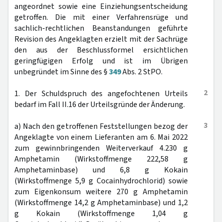
angeordnet sowie eine Einziehungsentscheidung
getroffen. Die mit einer Verfahrensrüge und
sachlich-rechtlichen Beanstandungen geführte
Revision des Angeklagten erzielt mit der Sachrüge
den aus der Beschlussformel ersichtlichen
geringfügigen Erfolg und ist im Übrigen
unbegründet im Sinne des §
349
Abs. 2 StPO.
2
1. Der Schuldspruch des angefochtenen Urteils
bedarf im Fall II.16 der Urteilsgründe der Änderung.
3
a) Nach den getroffenen Feststellungen bezog der
Angeklagte von einem Lieferanten am 6. Mai 2022
zum gewinnbringenden Weiterverkauf 4.230 g
Amphetamin (Wirkstoffmenge 222,58 g
Amphetaminbase) und 6,8 g Kokain
(Wirkstoffmenge 5,9 g Cocainhydrochlorid) sowie
zum Eigenkonsum weitere 270 g Amphetamin
(Wirkstoffmenge 14,2 g Amphetaminbase) und 1,2
g Kokain (Wirkstoffmenge 1,04 g