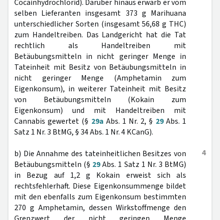
Cocainhydrochlorid). Darüber hinaus erwarb er vom
selben Lieferanten insgesamt 373 g Marihuana
unterschiedlicher Sorten (insgesamt 56,68 g THC)
zum Handeltreiben. Das Landgericht hat die Tat
rechtlich als Handeltreiben mit
Betäubungsmitteln in nicht geringer Menge in
Tateinheit mit Besitz von Betäubungsmitteln in
nicht geringer Menge (Amphetamin zum
Eigenkonsum), in weiterer Tateinheit mit Besitz
von Betäubungsmitteln (Kokain zum
Eigenkonsum) und mit Handeltreiben mit
Cannabis gewertet (§
29a
Abs. 1 Nr. 2, §
29
Abs. 1
Satz 1 Nr. 3 BtMG, § 34 Abs. 1 Nr. 4 KCanG).
4
b) Die Annahme des tateinheitlichen Besitzes von
Betäubungsmitteln (§
29
Abs. 1 Satz 1 Nr. 3 BtMG)
in Bezug auf 1,2 g Kokain erweist sich als
rechtsfehlerhaft. Diese Eigenkonsummenge bildet
mit den ebenfalls zum Eigenkonsum bestimmten
270 g Amphetamin, dessen Wirkstoffmenge den
Grenzwert der nicht geringen Menge