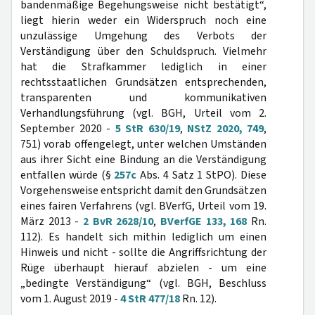
bandenmäßige Begehungsweise nicht bestätigt“,
liegt hierin weder ein Widerspruch noch eine
unzulässige Umgehung des Verbots der
Verständigung über den Schuldspruch. Vielmehr
hat die Strafkammer lediglich in einer
rechtsstaatlichen Grundsätzen entsprechenden,
transparenten und kommunikativen
Verhandlungsführung (vgl. BGH, Urteil vom 2.
September 2020 -
5 StR 630/19
,
NStZ 2020, 749
,
751) vorab offengelegt, unter welchen Umständen
aus ihrer Sicht eine Bindung an die Verständigung
entfallen würde (§
257c
Abs. 4 Satz 1 StPO). Diese
Vorgehensweise entspricht damit den Grundsätzen
eines fairen Verfahrens (vgl. BVerfG, Urteil vom 19.
März 2013 -
2 BvR 2628/10
,
BVerfGE 133, 168
Rn.
112). Es handelt sich mithin lediglich um einen
Hinweis und nicht - sollte die Angriffsrichtung der
Rüge überhaupt hierauf abzielen - um eine
„bedingte Verständigung“ (vgl. BGH, Beschluss
vom 1. August 2019 -
4 StR 477/18
Rn. 12).