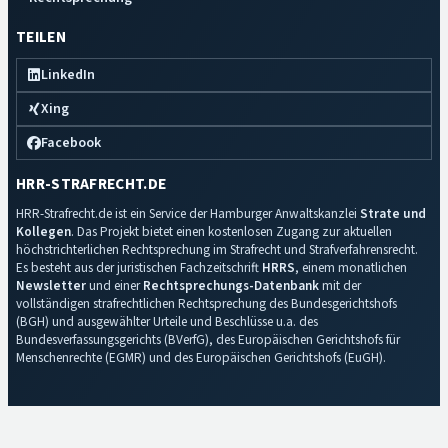
TEILEN
LinkedIn
Xing
Facebook
HRR-STRAFRECHT.DE
HRR-Strafrecht.de ist ein Service der Hamburger Anwaltskanzlei
Strate und
Kollegen
. Das Projekt bietet einen kostenlosen Zugang zur aktuellen
höchstrichterlichen Rechtsprechung im Strafrecht und Strafverfahrensrecht.
Es besteht aus der juristischen Fachzeitschrift
HRRS
, einem monatlichen
Newsletter
und einer
Rechtsprechungs-Datenbank
mit der
vollständigen strafrechtlichen Rechtsprechung des Bundesgerichtshofs
(BGH) und ausgewählter Urteile und Beschlüsse u.a. des
Bundesverfassungsgerichts (BVerfG), des Europäischen Gerichtshofs für
Menschenrechte (EGMR) und des Europäischen Gerichtshofs (EuGH).
Impressum
·
Datenschutz