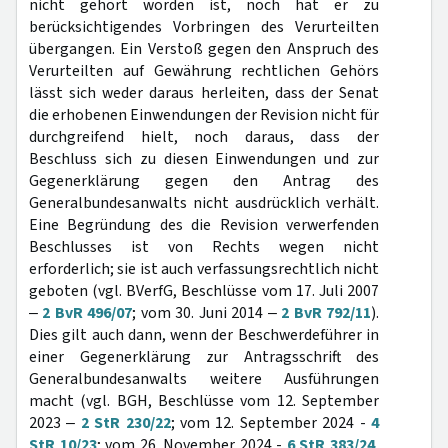
nicht gehört worden ist, noch hat er zu
berücksichtigendes Vorbringen des Verurteilten
übergangen. Ein Verstoß gegen den Anspruch des
Verurteilten auf Gewährung rechtlichen Gehörs
lässt sich weder daraus herleiten, dass der Senat
die erhobenen Einwendungen der Revision nicht für
durchgreifend hielt, noch daraus, dass der
Beschluss sich zu diesen Einwendungen und zur
Gegenerklärung gegen den Antrag des
Generalbundesanwalts nicht ausdrücklich verhält.
Eine Begründung des die Revision verwerfenden
Beschlusses ist von Rechts wegen nicht
erforderlich; sie ist auch verfassungsrechtlich nicht
geboten (vgl. BVerfG, Beschlüsse vom 17. Juli 2007
‒
2 BvR 496/07
; vom 30. Juni 2014 ‒
2 BvR 792/11
).
Dies gilt auch dann, wenn der Beschwerdeführer in
einer Gegenerklärung zur Antragsschrift des
Generalbundesanwalts weitere Ausführungen
macht (vgl. BGH, Beschlüsse vom 12. September
2023 ‒
2 StR 230/22
; vom 12. September 2024 -
4
StR 10/23
; vom 26. November 2024 -
6 StR 383/24
,