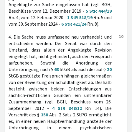
Angeklagte zur Sache eingelassen hat (vgl. BGH,
Beschlüsse vom 12. Dezember 2019 -
5 StR 444/19
Rn. 4; vom 12. Februar 2020 -
1 StR 518/19
Rn. 5 und
vom 30. September 2024 -
6 StR 421/24
Rn. 8).
10
4. Die Sache muss umfassend neu verhandelt und
entschieden werden. Der Senat war durch den
Umstand, dass allein der Angeklagte Revision
eingelegt hat, nicht gehindert, auch den Freispruch
aufzuheben. Sowohl die Anordnung der
Unterbringung nach §
63
StGB als auch der auf §
20
StGB gestützte Freispruch hängen gleichermaßen
von der Bewertung der Schuldfähigkeit ab. Deshalb
besteht zwischen beiden Entscheidungen aus
sachlich-rechtlichen Gründen ein untrennbarer
Zusammenhang (vgl. BGH, Beschluss vom 26.
September 2012 -
4 StR 348/12
Rn. 14). Die
Vorschrift des §
358
Abs. 2 Satz 2 StPO ermöglicht
es, in einer neuen Hauptverhandlung anstelle der
Unterbringung in einem psychiatrischen