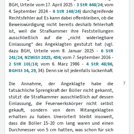
BGH, Urteile vom 17. April 2025 -
3 StR 448/24
; vom
4. September 2024 -
6 StR 168/24
) durchgreifende
Rechtsfehler auf. Es kann dabei offenbleiben, ob die
Beweiswürdigung nicht bereits deshalb fehlerhaft
ist, weil die Strafkammer ihre Feststellungen
ausschließlich auf die „nicht widerlegbare
Einlassung“ des Angeklagten gestützt hat (vgl.
dazu BGH, Urteile vom 8. Januar 2025 -
6 StR
241/24
,
NZWiSt 2025, 456
; vom 7. September 2016 -
2 StR 101/16
; vom 6. März 1986 -
4 StR 48/86
,
BGHSt 34, 29
, 34). Denn sie ist jedenfalls lückenhaft.
7
Die Annahme, der Angeklagte habe die
tatsächliche Sprengkraft der Böller nicht gekannt,
stützt die Strafkammer ausschließlich auf dessen
Einlassung, die Feuerwerkskörper nicht selbst
gekauft, sondern von dem Mitangeklagten
erhalten zu haben. Unerörtert bleibt insoweit,
dass die Böller 15-20 cm lang waren und einen
Durchmesser von 5 cm hatten, was schon für sich