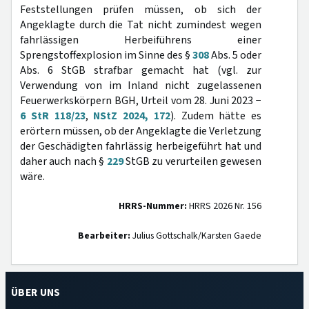
Feststellungen prüfen müssen, ob sich der
Angeklagte durch die Tat nicht zumindest wegen
fahrlässigen Herbeiführens einer
Sprengstoffexplosion im Sinne des §
308
Abs. 5 oder
Abs. 6 StGB strafbar gemacht hat (vgl. zur
Verwendung von im Inland nicht zugelassenen
Feuerwerkskörpern BGH, Urteil vom 28. Juni 2023 −
6 StR 118/23
,
NStZ 2024, 172
). Zudem hätte es
erörtern müssen, ob der Angeklagte die Verletzung
der Geschädigten fahrlässig herbeigeführt hat und
daher auch nach §
229
StGB zu verurteilen gewesen
wäre.
HRRS-Nummer:
HRRS 2026 Nr. 156
Bearbeiter:
Julius Gottschalk/Karsten Gaede
ÜBER UNS