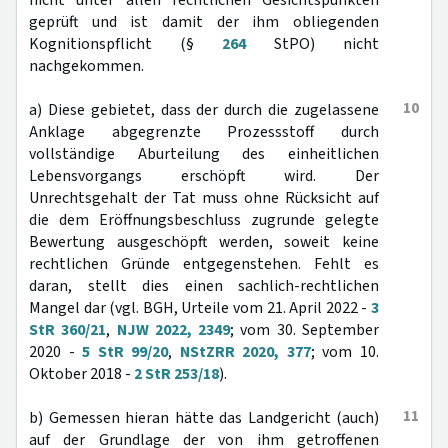
nicht unter allen rechtlichen Gesichtspunkten
geprüft und ist damit der ihm obliegenden
Kognitionspflicht (§
264
StPO) nicht
nachgekommen.
10
a) Diese gebietet, dass der durch die zugelassene
Anklage abgegrenzte Prozessstoff durch
vollständige Aburteilung des einheitlichen
Lebensvorgangs erschöpft wird. Der
Unrechtsgehalt der Tat muss ohne Rücksicht auf
die dem Eröffnungsbeschluss zugrunde gelegte
Bewertung ausgeschöpft werden, soweit keine
rechtlichen Gründe entgegenstehen. Fehlt es
daran, stellt dies einen sachlich-rechtlichen
Mangel dar (vgl. BGH, Urteile vom 21. April 2022 -
3
StR 360/21
,
NJW 2022, 2349
; vom 30. September
2020 -
5 StR 99/20
,
NStZRR 2020, 377
; vom 10.
Oktober 2018 -
2 StR 253/18
).
11
b) Gemessen hieran hätte das Landgericht (auch)
auf der Grundlage der von ihm getroffenen