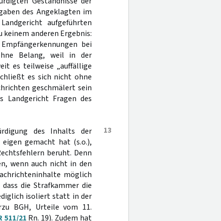
rdigten Geständnisse der
ngaben des Angeklagten im
Landgericht aufgeführten
u keinem anderen Ergebnis:
d Empfängerkennungen bei
ohne Belang, weil in der
it es teilweise „auffällige
chließt es sich nicht ohne
chrichten geschmälert sein
as Landgericht Fragen des
13
rdigung des Inhalts der
 eigen gemacht hat (s.o.),
 Rechtsfehlern beruht. Denn
en, wenn auch nicht in den
Nachrichteninhalte möglich
 dass die Strafkammer die
iglich isoliert statt in der
rzu BGH, Urteile vom 11.
R 511/21
Rn. 19). Zudem hat