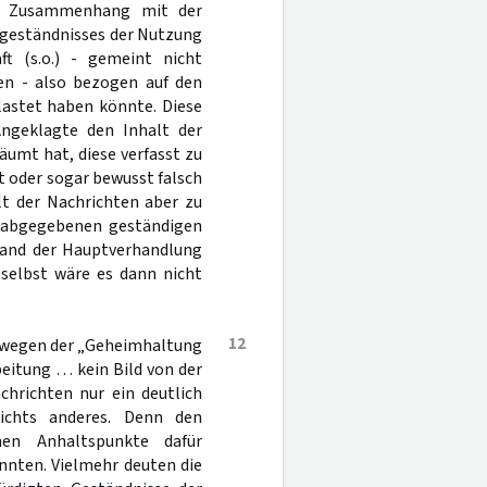
im Zusammenhang mit der
ngeständnisses der Nutzung
t (s.o.) - gemeint nicht
en - also bezogen auf den
elastet haben könnte. Diese
Angeklagte den Inhalt der
äumt hat, diese verfasst zu
t oder sogar bewusst falsch
lt der Nachrichten aber zu
n abgegebenen geständigen
tand der Hauptverhandlung
 selbst wäre es dann nicht
12
ch wegen der „Geheimhaltung
eitung … kein Bild von der
hrichten nur ein deutlich
ichts anderes. Denn den
hen Anhaltspunkte dafür
nnten. Vielmehr deuten die