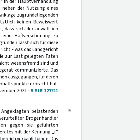
er in der Hauptverhandlung
- neben der Nutzung eines
 Anklage zugrundeliegenden
tztlich keinen Beweiswert
, dass sich der anwaltlich
 eine Haftverschonung zu
ründen lässt sich für diese
richt - was das Landgericht
die zur Last gelegten Taten
 nicht wesensfremd sind und
atgerät kommunizierte. Das
men ausgegangen, für deren
nhaltspunkte erbracht hat.
November 2021 -
5 StR 127/21
9
n Angeklagten belastenden
verurteilter Drogenhändler
den gegen sie geführten
rätes mit der Kennung „f.“
ereich verkauft haben. Das