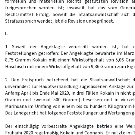
formellen und materiellen Rechts gestützten Revision a
freigesprochen worden ist; insoweit hat das vom Genera
Rechtsmittel Erfolg. Soweit die Staatsanwaltschaft sich
Strafausspruch wendet, ist die Revision unbegründet.
I.
1. Soweit der Angeklagte verurteilt worden ist, hat d
Feststellungen getroffen: Der Angeklagte bewahrte im Mär
8,75 Gramm Kokain mit einem Wirkstoffgehalt von 5,06 G
Haschisch mit einem Wirkstoffgehalt von 9,36 Gramm zum Eig
2. Den Freispruch betreffend hat die Staatsanwaltschaft
unverändert zur Hauptverhandlung zugelassenen Anklage zur La
Anfang April bis Ende Mai 2020, in drei Fällen Kokain in nicht
Gramm und zweimal 500 Gramm) besessen und in vierzeh
Marihuana im Umfang von einem bis zu hundert Kilogramm H
Das Landgericht hat folgende Feststellungen und Wertungen ge
Der einschlägig vorbestrafte Angeklagte betrieb eine We
Frühjahr 2020 regelmäßig Kokain und Cannabis. Er nutzte im 