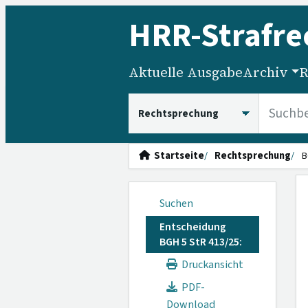
HRR
-Strafre
Aktuelle Ausgabe
Archiv
R
HRRS durchsuchen
Startseite
Rechtsprechung
B
Suchen
Entscheidung
BGH 5 StR 413/25:
Druckansicht
PDF-
Download