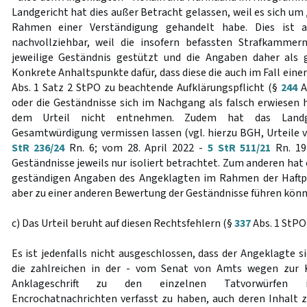
Landgericht hat dies außer Betracht gelassen, weil es sich u
Rahmen einer Verständigung gehandelt habe. Dies ist a
nachvollziehbar, weil die insofern befassten Strafkammern
jeweilige Geständnis gestützt und die Angaben daher als 
Konkrete Anhaltspunkte dafür, dass diese die auch im Fall ein
Abs. 1 Satz 2 StPO zu beachtende Aufklärungspflicht (§
244
A
oder die Geständnisse sich im Nachgang als falsch erwiesen 
dem Urteil nicht entnehmen. Zudem hat das Landger
Gesamtwürdigung vermissen lassen (vgl. hierzu BGH, Urteile
StR 236/24
Rn. 6; vom 28. April 2022 -
5 StR 511/21
Rn. 19
Geständnisse jeweils nur isoliert betrachtet. Zum anderen hat 
geständigen Angaben des Angeklagten im Rahmen der Haftpr
aber zu einer anderen Bewertung der Geständnisse führen könn
c) Das Urteil beruht auf diesen Rechtsfehlern (§
337
Abs. 1 StPO)
Es ist jedenfalls nicht ausgeschlossen, dass der Angeklagte 
die zahlreichen in der - vom Senat von Amts wegen zur
Anklageschrift zu den einzelnen Tatvorwürfen inh
Encrochatnachrichten verfasst zu haben, auch deren Inhalt 