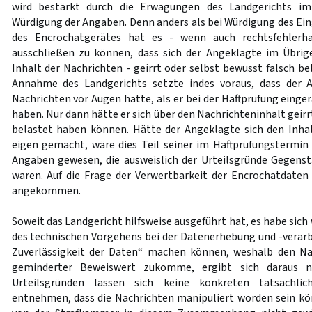
wird bestärkt durch die Erwägungen des Landgerichts 
Würdigung der Angaben. Denn anders als bei Würdigung des Ei
des Encrochatgerätes hat es - wenn auch rechtsfehlerhaf
ausschließen zu können, dass sich der Angeklagte im Übrig
Inhalt der Nachrichten - geirrt oder selbst bewusst falsch b
Annahme des Landgerichts setzte indes voraus, dass der 
Nachrichten vor Augen hatte, als er bei der Haftprüfung einger
haben. Nur dann hätte er sich über den Nachrichteninhalt geirr
belastet haben können. Hätte der Angeklagte sich den Inha
eigen gemacht, wäre dies Teil seiner im Haftprüfungstermi
Angaben gewesen, die ausweislich der Urteilsgründe Gegens
waren. Auf die Frage der Verwertbarkeit der Encrochatdaten
angekommen.
Soweit das Landgericht hilfsweise ausgeführt hat, es habe si
des technischen Vorgehens bei der Datenerhebung und -verarb
Zuverlässigkeit der Daten“ machen können, weshalb den Nac
geminderter Beweiswert zukomme, ergibt sich daraus n
Urteilsgründen lassen sich keine konkreten tatsächlic
entnehmen, dass die Nachrichten manipuliert worden sein kö