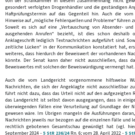
von der Strafkammer in diesem Zusammenhang nicht gewü
gesondert verfolgten Drogenhändler und die geständigen A
Haftprüfungstermin auf das Gegenteil hin. Auch die vom 
Hinweise auf „mögliche Fehlerquellen und Probleme“ führen z
Soweit es sich auf eine „Vertauschung von Absender- un
ausgehenden Anrufen“ bezieht, ist dies schon deshalb 
Anklageschrift lediglich Textnachrichten aufgeführt sind. Sowe
zeitliche Lücken“ in der Kommunikation konstatiert hat, ers
weiteres, dass hierdurch der Beweiswert der vorhandenen Na
könnte. Der Senat kann daher nicht ausschließen, dass d
Beweiswertes mit solchen der Beweiswürdigung vermengt hat.
Auch die vom Landgericht vorgenommene hilfsweise Wü
Nachrichten, die sich der Angeklagte nicht ausschließbar zu
führt nicht dazu, dass das Urteil nicht auf den aufgezeigten
das Landgericht ist selbst davon ausgegangen, dass in einig
überwiegenden Fällen eine Verurteilung auf Grundlage der 
gewesen wäre. Im Übrigen mangeln die Ausführungen daran,
Nachrichten jeweils nur bezogen auf die einzelnen Fälle und led
rechtlich gebotenen Gesamtschau gewürdigt hat (vgl. hie
September 2024 -
5 StR 236/24
Rn. 6; vom 28. April 2022 -
5 St