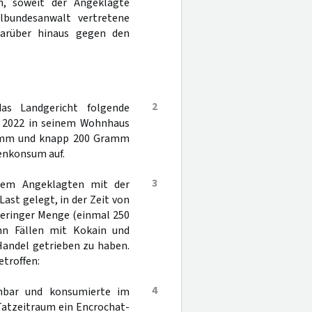
n, soweit der Angeklagte
lbundesanwalt vertretene
 darüber hinaus gegen den
2
as Landgericht folgende
z 2022 in seinem Wohnhaus
ramm und knapp 200 Gramm
enkonsum auf.
3
 dem Angeklagten mit der
st gelegt, in der Zeit von
 geringer Menge (einmal 250
n Fällen mit Kokain und
andel getrieben zu haben.
troffen:
4
inbar und konsumierte im
Tatzeitraum ein Encrochat-