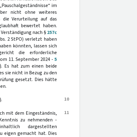
m „Pauschalgeständnisse“ im
ber nicht ohne weiteres
 die Verurteilung auf das
glaubhaft bewertet haben.
er Verständigung nach §
257c
bs. 2 StPO) verletzt haben
haben könnten, lassen sich
icht die erforderliche
 vom 11. September 2024 -
5
). Es hat zum einen beide
es sie nicht in Bezug zu den
üfung gesetzt. Dies hätte
en.
10
.
11
sich mit dem Eingeständnis,
 Kenntnis zu nehmenden -
altlich dargestellten
zu eigen gemacht hat. Dies