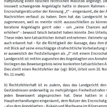
Haftprüfung einen falschen rechtlichen Maßstab angelegt. D
insoweit schweigende Angeklagte hatte in diesem Rahmen 
Encrochatgeräts unter der Kennung „f.“ - eingeräumt, die der
Nachrichten verfasst zu haben. Dem hat das Landgericht le
zugemessen, weil es meinte nicht auszuschließen zu können
beratene Angeklagte geirrt oder - um „seine Chancen auf
erhöhen“ - bewusst falsch belastet haben könnte. Den Urteilsg
These indes kein tatsächlicher Anhalt entnehmen. Vielmehr sp
auch erkannt hat - für die Richtigkeit der Aussage, dass ihm 
mit Blick auf seine einschlägige strafrechtliche Vorbelastung
er ausweislich der Feststellungen als „f.“ mit einem Encroch
Landgericht ist mithin zugunsten des Angeklagten von Annah
Vorliegen das Beweisergebnis keine konkreten tatsächlichen A
Dies stellt einen Rechtsfehler dar (vgl. BGH, Urteil vom 10. 
Rn. 11 mwN).
b) Rechtsfehlerhaft ist es zudem, dass das Landgericht de
Geständnissen anderweitig zu mehrjährigen Freiheitsstrafen 
jeden Beweiswert abgesprochen hat. Diese hatten in 
Hauptverhandlungen eingeräumt, dem Nutzer des Encrochatge
- also dem Angeklagten - Kokain und Marihuana im Kilogrammb