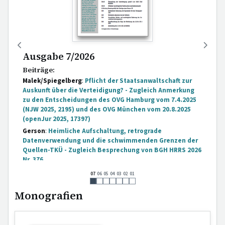
Ausgabe 7/2026
Beiträge:
Malek/Spiegelberg
:
Pflicht der Staatsanwaltschaft zur
Auskunft über die Verteidigung? - Zugleich Anmerkung
zu den Entscheidungen des OVG Hamburg vom 7.4.2025
(NJW 2025, 2195) und des OVG München vom 20.8.2025
(openJur 2025, 17397)
Gerson
:
Heimliche Aufschaltung, retrograde
Datenverwendung und die schwimmenden Grenzen der
Quellen-TKÜ - Zugleich Besprechung von BGH HRRS 2026
Nr. 376
Entscheidungen:
07
06
05
04
03
02
01
[...]
Monografien