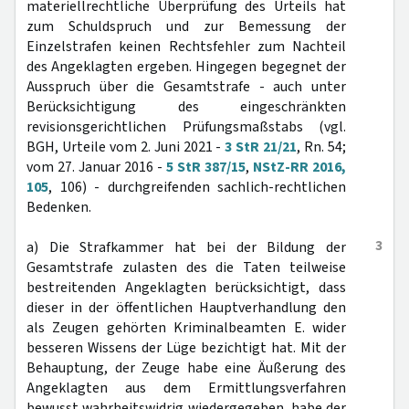
materiellrechtliche Überprüfung des Urteils hat
zum Schuldspruch und zur Bemessung der
Einzelstrafen keinen Rechtsfehler zum Nachteil
des Angeklagten ergeben. Hingegen begegnet der
Ausspruch über die Gesamtstrafe - auch unter
Berücksichtigung des eingeschränkten
revisionsgerichtlichen Prüfungsmaßstabs (vgl.
BGH, Urteile vom 2. Juni 2021 -
3 StR 21/21
, Rn. 54;
vom 27. Januar 2016 -
5 StR 387/15
,
NStZ-RR 2016,
105
, 106) - durchgreifenden sachlich-rechtlichen
Bedenken.
3
a) Die Strafkammer hat bei der Bildung der
Gesamtstrafe zulasten des die Taten teilweise
bestreitenden Angeklagten berücksichtigt, dass
dieser in der öffentlichen Hauptverhandlung den
als Zeugen gehörten Kriminalbeamten E. wider
besseren Wissens der Lüge bezichtigt hat. Mit der
Behauptung, der Zeuge habe eine Äußerung des
Angeklagten aus dem Ermittlungsverfahren
bewusst wahrheitswidrig wiedergegeben, habe der