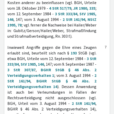
Kosten anderer zu beeinflussen (vgl. BGH, Urteile
vom 18. Oktober 1979 -
4 StR 517/79
,
JR 1980, 335
;
vom 12. September 1984 -
3 StR 333/84
,
StV 1985,
146
, 147; vom 3. August 1994 -
2 StR 161/94
,
NStZ
1995, 78
; vgl. ferner die Nachweise bei Hailer/Weber
in: Gubitz/Gerson/Hailer/Weber, Strafmaßfindung
und Strafmaßverteidigung, Rn. 303 f.).
7
Inwieweit Angriffe gegen die Ehre eines Zeugen
erlaubt sind, beurteilt sich nach §
193
StGB (vgl.
etwa BGH, Urteile vom 12. September 1984 -
3 StR
333/84
,
StV 1985, 146
, 147; vom 9. September 1987 -
3 StR 307/87
,
BGHR StGB § 46 Abs. 2
Verteidigungsverhalten 1
; vom 3. August 1994 -
2
StR 161/94
,
BGHR StGB § 46 Abs. 2
Verteidigungsverhalten 14
). Dessen Anwendung
ist auch bei Verleumdungen in Fällen der
Rechtsverteidigung nicht ausgeschlossen (vgl.
BGH, Urteil vom 3. August 1994 -
2 StR 161/94
,
BGHR § 46 Abs. 2 Verteidigungsverhalten 14),