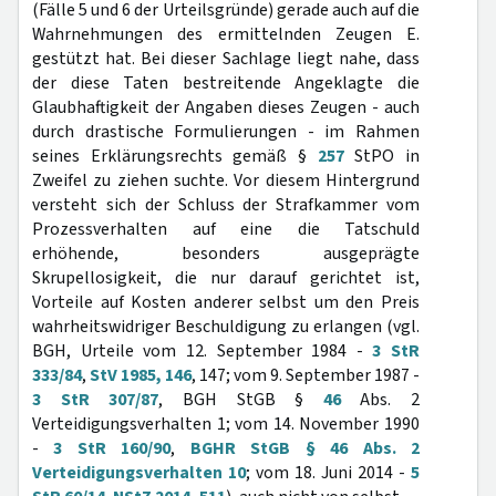
(Fälle 5 und 6 der Urteilsgründe) gerade auch auf die
Wahrnehmungen des ermittelnden Zeugen E.
gestützt hat. Bei dieser Sachlage liegt nahe, dass
der diese Taten bestreitende Angeklagte die
Glaubhaftigkeit der Angaben dieses Zeugen - auch
durch drastische Formulierungen - im Rahmen
seines Erklärungsrechts gemäß §
257
StPO in
Zweifel zu ziehen suchte. Vor diesem Hintergrund
versteht sich der Schluss der Strafkammer vom
Prozessverhalten auf eine die Tatschuld
erhöhende, besonders ausgeprägte
Skrupellosigkeit, die nur darauf gerichtet ist,
Vorteile auf Kosten anderer selbst um den Preis
wahrheitswidriger Beschuldigung zu erlangen (vgl.
BGH, Urteile vom 12. September 1984 -
3 StR
333/84
,
StV 1985, 146
, 147; vom 9. September 1987 -
3 StR 307/87
, BGH StGB §
46
Abs. 2
Verteidigungsverhalten 1; vom 14. November 1990
-
3 StR 160/90
,
BGHR StGB § 46 Abs. 2
Verteidigungsverhalten 10
; vom 18. Juni 2014 -
5