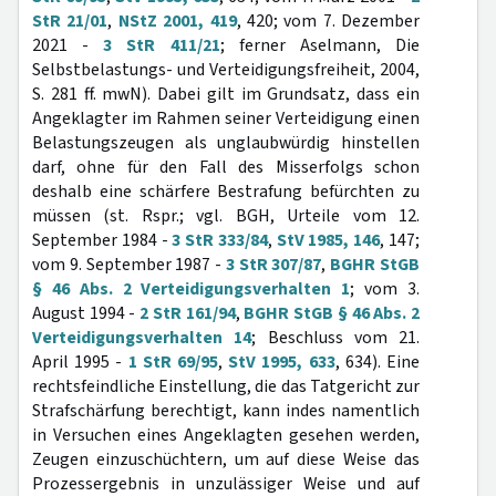
StR 21/01
,
NStZ 2001, 419
, 420; vom 7. Dezember
2021 -
3 StR 411/21
; ferner Aselmann, Die
Selbstbelastungs- und Verteidigungsfreiheit, 2004,
S. 281 ff. mwN). Dabei gilt im Grundsatz, dass ein
Angeklagter im Rahmen seiner Verteidigung einen
Belastungszeugen als unglaubwürdig hinstellen
darf, ohne für den Fall des Misserfolgs schon
deshalb eine schärfere Bestrafung befürchten zu
müssen (st. Rspr.; vgl. BGH, Urteile vom 12.
September 1984 -
3 StR 333/84
,
StV 1985, 146
, 147;
vom 9. September 1987 -
3 StR 307/87
,
BGHR StGB
§ 46 Abs. 2 Verteidigungsverhalten 1
; vom 3.
August 1994 -
2 StR 161/94
,
BGHR StGB § 46 Abs. 2
Verteidigungsverhalten 14
; Beschluss vom 21.
April 1995 -
1 StR 69/95
,
StV 1995, 633
, 634). Eine
rechtsfeindliche Einstellung, die das Tatgericht zur
Strafschärfung berechtigt, kann indes namentlich
in Versuchen eines Angeklagten gesehen werden,
Zeugen einzuschüchtern, um auf diese Weise das
Prozessergebnis in unzulässiger Weise und auf