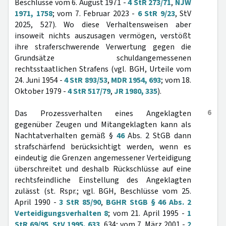
Beschlüsse vom 6. August 1971 -
4 StR 273/71
,
NJW
1971, 1758
; vom 7. Februar 2023 -
6 StR 9/23
, StV
2025, 527). Wo diese Verhaltensweisen aber
insoweit nichts auszusagen vermögen, verstößt
ihre straferschwerende Verwertung gegen die
Grundsätze schuldangemessenen
rechtsstaatlichen Strafens (vgl. BGH, Urteile vom
24. Juni 1954 -
4 StR 893/53
,
MDR 1954, 693
; vom 18.
Oktober 1979 -
4 StR 517/79
,
JR 1980, 335
).
6
Das Prozessverhalten eines Angeklagten
gegenüber Zeugen und Mitangeklagten kann als
Nachtatverhalten gemäß §
46
Abs. 2 StGB dann
strafschärfend berücksichtigt werden, wenn es
eindeutig die Grenzen angemessener Verteidigung
überschreitet und deshalb Rückschlüsse auf eine
rechtsfeindliche Einstellung des Angeklagten
zulässt (st. Rspr.; vgl. BGH, Beschlüsse vom 25.
April 1990 -
3 StR 85/90
,
BGHR StGB § 46 Abs. 2
Verteidigungsverhalten 8
; vom 21. April 1995 -
1
StR 69/95
,
StV 1995, 633
, 634; vom 7. März 2001 -
2