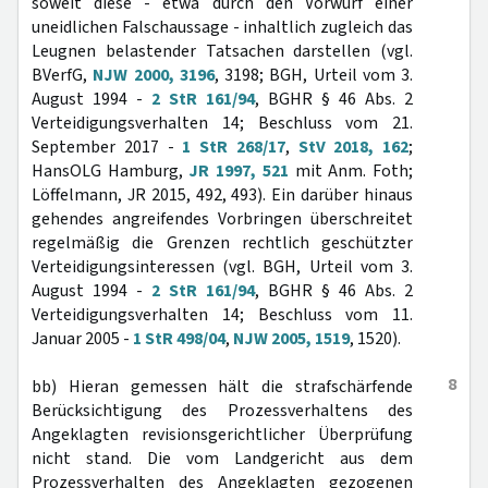
soweit diese - etwa durch den Vorwurf einer
uneidlichen Falschaussage - inhaltlich zugleich das
Leugnen belastender Tatsachen darstellen (vgl.
BVerfG,
NJW 2000, 3196
, 3198; BGH, Urteil vom 3.
August 1994 -
2 StR 161/94
, BGHR § 46 Abs. 2
Verteidigungsverhalten 14; Beschluss vom 21.
September 2017 -
1 StR 268/17
,
StV 2018, 162
;
HansOLG Hamburg,
JR 1997, 521
mit Anm. Foth;
Löffelmann, JR 2015, 492, 493). Ein darüber hinaus
gehendes angreifendes Vorbringen überschreitet
regelmäßig die Grenzen rechtlich geschützter
Verteidigungsinteressen (vgl. BGH, Urteil vom 3.
August 1994 -
2 StR 161/94
, BGHR § 46 Abs. 2
Verteidigungsverhalten 14; Beschluss vom 11.
Januar 2005 -
1 StR 498/04
,
NJW 2005, 1519
, 1520).
8
bb) Hieran gemessen hält die strafschärfende
Berücksichtigung des Prozessverhaltens des
Angeklagten revisionsgerichtlicher Überprüfung
nicht stand. Die vom Landgericht aus dem
Prozessverhalten des Angeklagten gezogenen