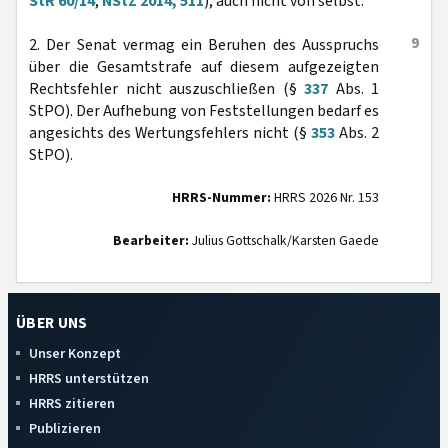
StR 60/14
,
NStZ 2014, 511
), auch nicht von selbst.
9
2. Der Senat vermag ein Beruhen des Ausspruchs
über die Gesamtstrafe auf diesem aufgezeigten
Rechtsfehler nicht auszuschließen (§
337
Abs. 1
StPO). Der Aufhebung von Feststellungen bedarf es
angesichts des Wertungsfehlers nicht (§
353
Abs. 2
StPO).
HRRS-Nummer:
HRRS 2026 Nr. 153
Bearbeiter:
Julius Gottschalk/Karsten Gaede
ÜBER UNS
Unser Konzept
HRRS unterstützen
HRRS zitieren
Publizieren