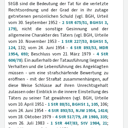
StGB sind die Bedeutung der Tat für die verletzte
Rechtsordnung und der Grad der in ihr zutage
getretenen persönlichen Schuld (vgl. BGH, Urteil
vom 30. September 1952 -
2 StR 675/51
,
BGHSt 3,
179
), nicht die sonstige Gesinnung und der
allgemeine Charakter des Täters (vgl. BGH, Urteile
vom 10. November 1953 -
1 StR 227/53
,
BGHSt 5,
124
, 132; vom 24. Juni 1954 -
4 StR 893/53
,
MDR
1954, 693
; Beschluss vom 21. März 1979 -
4 StR
606/78
). Ein außerhalb der Tatausführung liegendes
Verhalten und die Lebensführung des Angeklagten
müssen - um eine strafschärfende Bewertung zu
eröffnen - mit der Straftat zusammenhängen, auf
diese Weise Schlüsse auf ihren Unrechtsgehalt
zulassen oder Einblick in die innere Einstellung des
Täters zu seiner Tat gewähren (vgl. BGH, Urteile
vom 10. April 1951 -
1 StR 88/51
,
BGHSt 1, 105
, 106;
vom 24. Juni 1954 -
4 StR 893/53
,
NJW 1954, 1416
;
vom 18. Oktober 1979 -
4 StR 517/79
,
JR 1980, 335
;
vom 26. Juli 1983 -
1 StR 447/83
,
StV 1984, 21
;