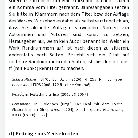
sofern es sich nicht um eine Zeitschrift handelt - durch
ein Komma vom Titel getrennt. Jahresangaben setzen
Sie bitte in Klammern nach dem Titel bzw. der Auflage
des Werkes. Wir sehen es dabei als selbstverständlich an,
dass Sie aktuelle Auflagen verwenden. Namen von
Autorinnen und Autoren sind kursiv zu setzen,
Herausgeber nur, wenn kein Autor benannt ist. Weist ein
Werk Randnummern auf, ist nach diesen zu zitieren,
andernfalls nach Seiten. Bezieht sich ein Zitat auf
mehrere Randnummern oder Seiten, ist dies durch f. oder
ff. (mit Punkt) kenntlich zu machen.
Schmitt/Köhler
, StPO, 69. Aufl. (2026), § 255 Rn. 10 (aber
Hebenstreit
HRRS 2008, 172 ff. [ohne Komma!])
Waltós
, in: Festschrift für Eser (2005), S. 1057 ff.
Bernsmann
, in: Goldbach (Hrsg.), Der Deal mit dem Recht.
Absprachen im Strafprozess (2004), S. 21. [später:
Bernsmann
,
a.a.O. (Fn. 10), S. 22].
d) Beiträge aus Zeitschriften