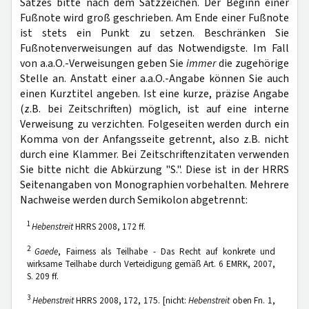
Satzes bitte nach dem Satzzeichen. Der Beginn einer
Fußnote wird groß geschrieben. Am Ende einer Fußnote
ist stets ein Punkt zu setzen. Beschränken Sie
Fußnotenverweisungen auf das Notwendigste. Im Fall
von a.a.O.-Verweisungen geben Sie
immer
die zugehörige
Stelle an. Anstatt einer a.a.O.-Angabe können Sie auch
einen Kurztitel angeben. Ist eine kurze, präzise Angabe
(z.B. bei Zeitschriften) möglich, ist auf eine interne
Verweisung zu verzichten. Folgeseiten werden durch ein
Komma von der Anfangsseite getrennt, also z.B. nicht
durch eine Klammer. Bei Zeitschriftenzitaten verwenden
Sie bitte nicht die Abkürzung "S.". Diese ist in der HRRS
Seitenangaben von Monographien vorbehalten. Mehrere
Nachweise werden durch Semikolon abgetrennt:
1
Hebenstreit
HRRS 2008, 172 ff.
2
Gaede
, Fairness als Teilhabe - Das Recht auf konkrete und
wirksame Teilhabe durch Verteidigung gemäß Art. 6 EMRK, 2007,
S. 209 ff.
3
Hebenstreit
HRRS 2008, 172, 175. [nicht:
Hebenstreit
oben Fn. 1,