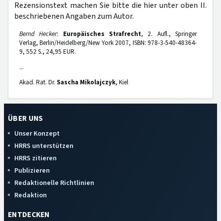
Rezensionstext machen Sie bitte die hier unter oben II.
beschriebenen Angaben zum Autor.
Bernd Hecker
:
Europäisches Strafrecht
, 2. Aufl., Springer
Verlag, Berlin/Heidelberg/New York 2007, ISBN: 978-3-540-48364-
9, 552 S., 24,95 EUR.
...
Akad. Rat. Dr.
Sascha Mikolajczyk
, Kiel
ÜBER UNS
Unser Konzept
HRRS unterstützen
HRRS zitieren
Publizieren
Redaktionelle Richtlinien
Redaktion
ENTDECKEN