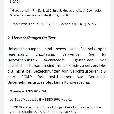
S. 175.]
4
Gaede
a.a.O. (Fn. 2), S. 210. [nicht:
Gaede
a.a.O., S. 210.] oder
Gaede
, Fairness als Teilhabe (Fn. 2), S. 210.
5
Hebenstreit
HRRS 2008, 172, 175;
Gaede
a.a.O. (Fn. 2), S. 212.
2. Hervorhebungen im Text
Unterstreichungen sind
stets
und Fettsetzungen
regelmäßig unzulässig. Verwenden Sie für
Hervorhebungen
Kursivschrift
. Eigennamen von
natürlichen Personen sind immer kursiv zu setzen. Dies
gilt nicht bei Bezeichnungen von Gerichtsurteilen z.B.
beim EGMR. Bei Institutionen wie Gerichten,
Unternehmen usw. erfolgt keine Kursivsetzung.
Buermeyer
HRRS 2007, 24 ff.
BGH GS StV 2006, 19 ff. = HRRS 2005 Nr. 871.
EGMR Wieser und BICOS Beteiligungen GmbH v. Österreich, Urteil
vom 16. Oktober 2007, § 22 = HRRS 2008 Nr. 72.