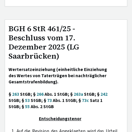
BGH 6 StR 461/25 -
Beschluss vom 17.
Dezember 2025 (LG
Saarbrücken)
Wertersatzeinziehung (einheitliche Einziehung
des Wertes von Taterträgen bei nachträglicher
Gesamtstrafenbildung).
§
263
StGB; §
266
Abs. 1 StGB; §
263a
StGB; §
242
StGB; §
53
StGB; §
73
Abs. 1 StGB; §
73c
Satz 1
StGB; §
55
Abs. 2 StGB
Entscheidungstenor
1. Auf die Revision des Angeklagten wird das Urteil