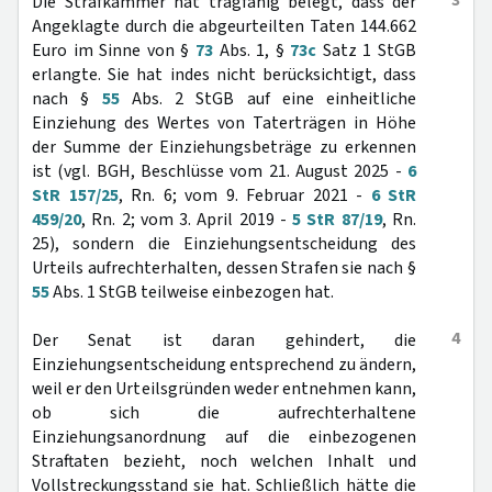
3
Die Strafkammer hat tragfähig belegt, dass der
Angeklagte durch die abgeurteilten Taten 144.662
Euro im Sinne von §
73
Abs. 1, §
73c
Satz 1 StGB
erlangte. Sie hat indes nicht berücksichtigt, dass
nach §
55
Abs. 2 StGB auf eine einheitliche
Einziehung des Wertes von Taterträgen in Höhe
der Summe der Einziehungsbeträge zu erkennen
ist (vgl. BGH, Beschlüsse vom 21. August 2025 -
6
StR 157/25
, Rn. 6; vom 9. Februar 2021 -
6 StR
459/20
, Rn. 2; vom 3. April 2019 -
5 StR 87/19
, Rn.
25), sondern die Einziehungsentscheidung des
Urteils aufrechterhalten, dessen Strafen sie nach §
55
Abs. 1 StGB teilweise einbezogen hat.
4
Der Senat ist daran gehindert, die
Einziehungsentscheidung entsprechend zu ändern,
weil er den Urteilsgründen weder entnehmen kann,
ob sich die aufrechterhaltene
Einziehungsanordnung auf die einbezogenen
Straftaten bezieht, noch welchen Inhalt und
Vollstreckungsstand sie hat. Schließlich hätte die