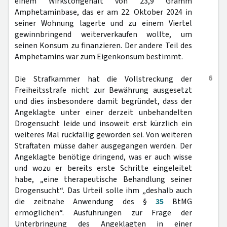
einem Wirkstoffgehalt von 23,9 Gramm
Amphetaminbase, das er am 22. Oktober 2024 in
seiner Wohnung lagerte und zu einem Viertel
gewinnbringend weiterverkaufen wollte, um
seinen Konsum zu finanzieren. Der andere Teil des
Amphetamins war zum Eigenkonsum bestimmt.
6
Die Strafkammer hat die Vollstreckung der
Freiheitsstrafe nicht zur Bewährung ausgesetzt
und dies insbesondere damit begründet, dass der
Angeklagte unter einer derzeit unbehandelten
Drogensucht leide und insoweit erst kürzlich ein
weiteres Mal rückfällig geworden sei. Von weiteren
Straftaten müsse daher ausgegangen werden. Der
Angeklagte benötige dringend, was er auch wisse
und wozu er bereits erste Schritte eingeleitet
habe, „eine therapeutische Behandlung seiner
Drogensucht“. Das Urteil solle ihm „deshalb auch
die zeitnahe Anwendung des §
35
BtMG
ermöglichen“. Ausführungen zur Frage der
Unterbringung des Angeklagten in einer