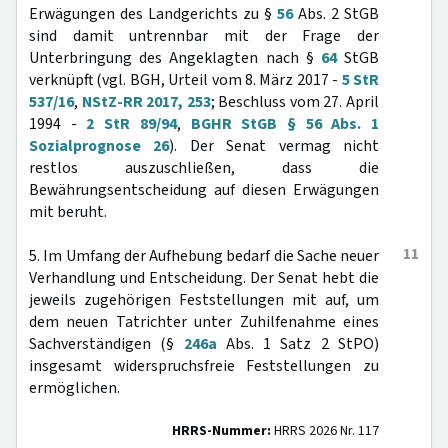
Erwägungen des Landgerichts zu §
56
Abs. 2 StGB
sind damit untrennbar mit der Frage der
Unterbringung des Angeklagten nach §
64
StGB
verknüpft (vgl. BGH, Urteil vom 8. März 2017 -
5 StR
537/16
,
NStZ-RR 2017, 253
; Beschluss vom 27. April
1994 -
2 StR 89/94
,
BGHR StGB § 56 Abs. 1
Sozialprognose 26
). Der Senat vermag nicht
restlos auszuschließen, dass die
Bewährungsentscheidung auf diesen Erwägungen
mit beruht.
11
5. Im Umfang der Aufhebung bedarf die Sache neuer
Verhandlung und Entscheidung. Der Senat hebt die
jeweils zugehörigen Feststellungen mit auf, um
dem neuen Tatrichter unter Zuhilfenahme eines
Sachverständigen (§
246a
Abs. 1 Satz 2 StPO)
insgesamt widerspruchsfreie Feststellungen zu
ermöglichen.
HRRS-Nummer:
HRRS 2026 Nr. 117