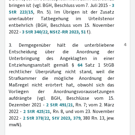
bringen ist (vgl. BGH, Beschluss vom 7. Juli 2015 -
3
StR 223/15
, Rn. 5). Im Übrigen ist der Zusatz
unerlaubter Tatbegehung im Urteilstenor
entbehrlich (BGH, Beschluss vom 15. November
2022 -
3 StR 340/22
,
NStZ-RR 2023, 51
f.).
4
3. Demgegenüber hält die unterbliebene
Entscheidung über die Anordnung der
Unterbringung des Angeklagten in einer
Entziehungsanstalt gemäß §
64
Satz 1 StGB
rechtlicher Überprüfung nicht stand, weil die
Strafkammer die mögliche Anordnung der
Maßregel nicht erörtert hat, obwohl sich das
Vorliegen der Anordnungsvoraussetzungen
aufdrängte (vgl. BGH, Beschlüsse vom 15.
Dezember 2021 -
2 StR 491/21
, Rn. 7; vom 2. März
2022 -
2 StR 425/21
, Rn. 8, und vom 23. November
2022 -
2 StR 378/22
,
StV 2023, 379
, 380 Rn. 13, jew.
mwN).