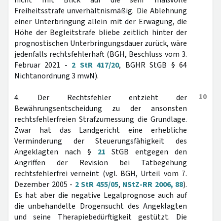
nicht mit Blick auf die sehr maßvolle
Freiheitsstrafe unverhältnismäßig. Die Ablehnung
einer Unterbringung allein mit der Erwägung, die
Höhe der Begleitstrafe bliebe zeitlich hinter der
prognostischen Unterbringungsdauer zurück, wäre
jedenfalls rechtsfehlerhaft (BGH, Beschluss vom 3.
Februar 2021 -
2 StR 417/20
, BGHR StGB § 64
Nichtanordnung 3 mwN).
10
4. Der Rechtsfehler entzieht der
Bewährungsentscheidung zu der ansonsten
rechtsfehlerfreien Strafzumessung die Grundlage.
Zwar hat das Landgericht eine erhebliche
Verminderung der Steuerungsfähigkeit des
Angeklagten nach §
21
StGB entgegen den
Angriffen der Revision bei Tatbegehung
rechtsfehlerfrei verneint (vgl. BGH, Urteil vom 7.
Dezember 2005 -
2 StR 455/05
,
NStZ-RR 2006, 88
).
Es hat aber die negative Legalprognose auch auf
die unbehandelte Drogensucht des Angeklagten
und seine Therapiebedürftigkeit gestützt. Die