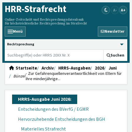
HRR
-Strafrecht
A-
A+
Online-Zeitschrift und Rechtsprechungsdatenbank
für höchstrichterliche Rechtsprechung im Strafrecht
Menü
Newsletter
HRRS durchsuchen
Suchen
Startseite
Archiv
HRRS-Ausgaben
2026
Juni
- Zur Gefahrenquellenverantwortlichkeit von Eltern für
Bünzel
ihre minderjährige...
HRRS-Ausgabe Juni 2026:
Entscheidungen des BVerfG / EGMR
Hervorzuhebende Entscheidungen des BGH
Materielles Strafrecht