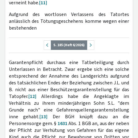
verneint habe.
[11]
Aufgrund des wortlosen Verlassens des Tatortes
anlässlich des Tötungsgeschehens komme wegen einer
bestehenden
S. 185 (Heft 6/2026)
Garantenpflicht durchaus eine Tatbeteiligung durch
Unterlassen in Betracht. Zwar ergebe sich eine solche
entsprechend der Annahme des Landgerichts aufgrund
des tatsächlichen Endes der Beziehung zwischen J.L. und
B. nicht aus einer Beschützergarantenstellung für das
Tatopfer.
[12]
Allerdings habe die Angeklagte im
Verhältnis zu ihrem minderjährigen Sohn S.L. "dem
Grunde nach" eine Gefahrenquellengarantenstellung
inne gehabt.
[13]
Der BGH knüpft dazu an die
Personensorge gem. §
1631
Abs. 1 BGB an, aus der neben
der Pflicht zur Verhütung von Gefahren für das eigene
Kind auch die Pflicht zur Bewahrung von Dritten vor