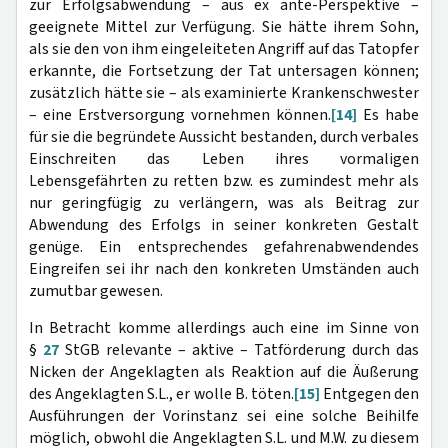
zur Erfolgsabwendung – aus ex ante-Perspektive –
geeignete Mittel zur Verfügung. Sie hätte ihrem Sohn,
als sie den von ihm eingeleiteten Angriff auf das Tatopfer
erkannte, die Fortsetzung der Tat untersagen können;
zusätzlich hätte sie – als examinierte Krankenschwester
– eine Erstversorgung vornehmen können.
[14]
Es habe
für sie die begründete Aussicht bestanden, durch verbales
Einschreiten das Leben ihres vormaligen
Lebensgefährten zu retten bzw. es zumindest mehr als
nur geringfügig zu verlängern, was als Beitrag zur
Abwendung des Erfolgs in seiner konkreten Gestalt
genüge. Ein entsprechendes gefahrenabwendendes
Eingreifen sei ihr nach den konkreten Umständen auch
zumutbar gewesen.
In Betracht komme allerdings auch eine im Sinne von
§
27
StGB relevante – aktive – Tatförderung durch das
Nicken der Angeklagten als Reaktion auf die Äußerung
des Angeklagten S.L., er wolle B. töten.
[15]
Entgegen den
Ausführungen der Vorinstanz sei eine solche Beihilfe
möglich, obwohl die Angeklagten S.L. und M.W. zu diesem