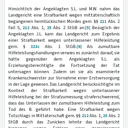
Hinsichtlich der Angeklagten S.L. und M.W. nahm das
Landgericht eine Strafbarkeit wegen mittäterschaftlich
begangenen heimtückischen Mordes gem. §§
211
Abs. 2
Fall 5,
212
Abs. 1,
25
Abs. 2 StGB an.
[5]
Bezüglich der
Angeklagten J.L. kam das Landgericht zum Ergebnis
einer Strafbarkeit wegen unterlassener Hilfeleistung
gem. §
323c
Abs. 1 StGB.
[6]
Als zumutbare
Hilfeleistungshandlungen verwies es zunächst darauf, sie
hätte gegenüber dem Angeklagten S.L. als
Erziehungsberechtigte die Fortsetzung der Tat
untersagen können. Zudem sei sie als examinierte
Krankenschwerster zur Vornahme einer Erstversorgung
in der Lage gewesen. Das Landgericht berücksichtigte im
Kontext der Strafbarkeit wegen unterlassener
Hilfeleistung bei der Strafzumessung straferschwerend,
dass das Unterlassen der zumutbaren Hilfeleistung zum
Tod des B. geführt habe. Eine Strafbarkeit wegen
Totschlags in Mittäterschaft gem. §§
212
Abs. 1,
25
Abs. 2
StGB durch das Zunicken lehnte das Landgericht