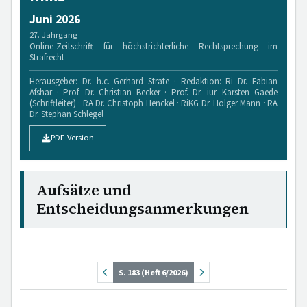
Juni 2026
27. Jahrgang
Online-Zeitschrift für höchstrichterliche Rechtsprechung im
Strafrecht
Herausgeber: Dr. h.c. Gerhard Strate · Redaktion: Ri Dr. Fabian
Afshar · Prof. Dr. Christian Becker · Prof. Dr. iur. Karsten Gaede
(Schriftleiter) · RA Dr. Christoph Henckel · RiKG Dr. Holger Mann · RA
Dr. Stephan Schlegel
PDF-Version
Aufsätze und
Entscheidungsanmerkungen
S. 183 (Heft 6/2026)