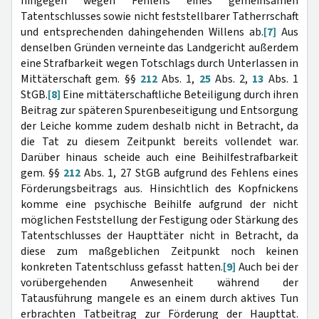
hingegen wegen Fehlens eines gemeinsamen
Tatentschlusses sowie nicht feststellbarer Tatherrschaft
und entsprechenden dahingehenden Willens ab.
[7]
Aus
denselben Gründen verneinte das Landgericht außerdem
eine Strafbarkeit wegen Totschlags durch Unterlassen in
Mittäterschaft gem. §§
212
Abs. 1,
25
Abs. 2,
13
Abs. 1
StGB.
[8]
Eine mittäterschaftliche Beteiligung durch ihren
Beitrag zur späteren Spurenbeseitigung und Entsorgung
der Leiche komme zudem deshalb nicht in Betracht, da
die Tat zu diesem Zeitpunkt bereits vollendet war.
Darüber hinaus scheide auch eine Beihilfestrafbarkeit
gem. §§
212
Abs. 1, 27 StGB aufgrund des Fehlens eines
Förderungsbeitrags aus. Hinsichtlich des Kopfnickens
komme eine psychische Beihilfe aufgrund der nicht
möglichen Feststellung der Festigung oder Stärkung des
Tatentschlusses der Haupttäter nicht in Betracht, da
diese zum maßgeblichen Zeitpunkt noch keinen
konkreten Tatentschluss gefasst hatten.
[9]
Auch bei der
vorübergehenden Anwesenheit während der
Tatausführung mangele es an einem durch aktives Tun
erbrachten Tatbeitrag zur Förderung der Haupttat.