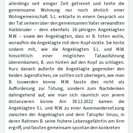
allerdings seit einiger Zeit getrennt und teilte die
gemeinsame Wohnung nur noch ähnlich einer
Wohngemeinschaft. S.L. erklärte in einem Gespräch vor
der Tat seinem über den gemeinsamen Vater verwandten
Halbbruder – dem ebenfalls 16-jährigen Angeklagten
M.W. – sowie der Angeklagten, dass er B. töten wolle,
woraufhin die Angeklagte mit dem Kopf nickte. Sie hörte
sodann mit, wie die Angeklagten S.L. und M.W.
hinsichtlich einer möglichen Tatausführung
übereinkamen, B. von hinten auf den Kopf zu schlagen.
Kurz danach äußerte die Angeklagte gegenüber den
beiden Jugendlichen, sie sollten sich überlegen, wie man
B. loswerden könne. M.W. fasste dies nicht als
Aufforderung zur Tötung, sondern zum Nachdenken
dahingehend auf, wie man sich räumlich von jenem
distanzieren könne. Am 30.12.2022 kamen die
Angeklagten S.L. und M.W. zu einer Auseinandersetzung
zwischen der Angeklagten und dem Tatopfer hinzu, in
deren Rahmen B. seine frühere Lebensgefährtin am Arm
ergriff, und fassten gemeinsam spontan den konkreten