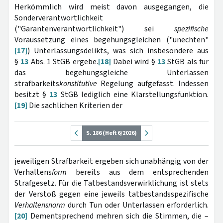
Herkömmlich wird meist davon ausgegangen, die
Sonderverantwortlichkeit
("Garantenverantwortlichkeit") sei
spezifische
Voraussetzung eines begehungsgleichen ("unechten"
[17]
) Unterlassungsdelikts, was sich insbesondere aus
§
13
Abs. 1 StGB ergebe.
[18]
Dabei wird §
13
StGB als für
das begehungsgleiche Unterlassen
strafbarkeits
konstitutive
Regelung aufgefasst. Indessen
besitzt §
13
StGB lediglich eine Klarstellungsfunktion.
[19]
Die sachlichen Kriterien der
S. 186 (Heft 6/2026)
jeweiligen Strafbarkeit ergeben sich unabhängig von der
Verhaltens
form
bereits aus dem entsprechenden
Strafgesetz. Für die Tatbestandsverwirklichung ist stets
der Verstoß gegen eine jeweils tatbestandsspezifische
Verhaltensnorm
durch Tun oder Unterlassen erforderlich.
[20]
Dementsprechend mehren sich die Stimmen, die –