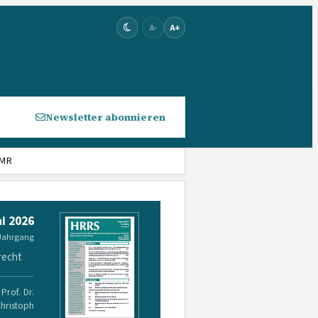
A-
A+
Newsletter abonnieren
GMR
i 2026
 Jahrgang
recht
Prof. Dr.
Christoph