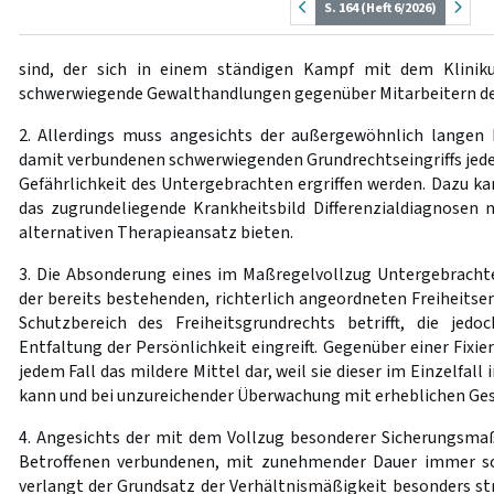
S. 164 (Heft 6/2026)
sind, der sich in einem ständigen Kampf mit dem Klinik
schwerwiegende Gewalthandlungen gegenüber Mitarbeitern der
2. Allerdings muss angesichts der außergewöhnlich langen
damit verbundenen schwerwiegenden Grundrechtseingriffs jede
Gefährlichkeit des Untergebrachten ergriffen werden. Dazu ka
das zugrundeliegende Krankheitsbild Differenzialdiagnosen 
alternativen Therapieansatz bieten.
3. Die Absonderung eines im Maßregelvollzug Untergebrachte
der bereits bestehenden, richterlich angeordneten Freiheitsen
Schutzbereich des Freiheitsgrundrechts betrifft, die jedo
Entfaltung der Persönlichkeit eingreift. Gegenüber einer Fixier
jedem Fall das mildere Mittel dar, weil sie dieser im Einzelfal
kann und bei unzureichender Überwachung mit erheblichen Ges
4. Angesichts der mit dem Vollzug besonderer Sicherungsma
Betroffenen verbundenen, mit zunehmender Dauer immer s
verlangt der Grundsatz der Verhältnismäßigkeit besonders str