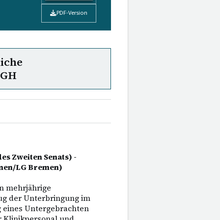
PDF-Version
liche
uGH
es Zweiten Senats) -
emen/LG Bremen)
n mehrjährige
ug der Unterbringung im
g eines Untergebrachten
r Klinikpersonal und