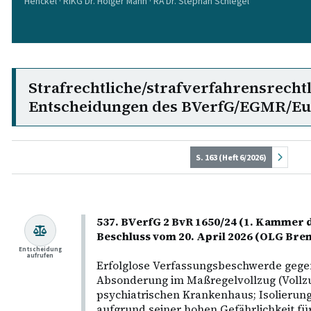
Henckel · RiKG Dr. Holger Mann · RA Dr. Stephan Schlegel
Strafrechtliche/strafverfahrensrecht
Entscheidungen des BVerfG/EGMR/E
S. 163 (Heft 6/2026)
chkeit
537. BVerfG 2 BvR 1650/24 (1. Kammer d
rigen
Beschluss vom 20. April 2026 (OLG Br
inen
Entscheidung
aufrufen
Erfolglose Verfassungsbeschwerde gege
Absonderung im Maßregelvollzug (Vollz
aft
psychiatrischen Krankenhaus; Isolierun
H
aufgrund seiner hohen Gefährlichkeit fü