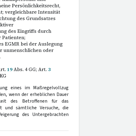
meine Persönlichkeitsrecht,
t; vergleichbare Intensität
eachtung des Grundsatzes
ktiver
ng des Eingriffs durch
 Patienten;
es EGMR bei der Auslegung
er unmenschlichen oder
.
rt.
19
Abs. 4 GG; Art.
3
hKG
rung eines im Maßregelvollzug
den, wenn der erheblichen Dauer
eit des Betroffenen für das
t und sämtliche Versuche, die
eigerung des Untergebrachten