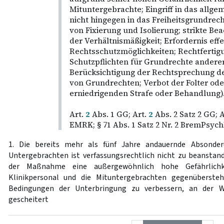
Mituntergebrachte; Eingriff in das allge
nicht hingegen in das Freiheitsgrundrech
von Fixierung und Isolierung; strikte B
der Verhältnismäßigkeit; Erfordernis effe
Rechtsschutzmöglichkeiten; Rechtfertigu
Schutzpflichten für Grundrechte anderer
Berücksichtigung der Rechtsprechung d
von Grundrechten; Verbot der Folter od
erniedrigenden Strafe oder Behandlung)
Art.
2
Abs. 1 GG; Art.
2
Abs. 2 Satz 2 GG; A
EMRK; § 71 Abs. 1 Satz 2 Nr. 2 BremPsyc
1. Die bereits mehr als fünf Jahre andauernde Absonde
Untergebrachten ist verfassungsrechtlich nicht zu beanstan
der Maßnahme eine außergewöhnlich hohe Gefährlichk
Klinikpersonal und die Mituntergebrachten gegenübersteh
Bedingungen der Unterbringung zu verbessern, an der W
gescheitert