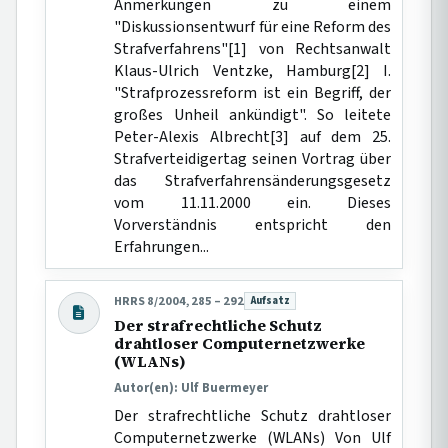
Anmerkungen zu einem
"Diskussionsentwurf für eine Reform des
Strafverfahrens"[1] von Rechtsanwalt
Klaus-Ulrich Ventzke, Hamburg[2] I.
"Strafprozessreform ist ein Begriff, der
großes Unheil ankündigt". So leitete
Peter-Alexis Albrecht[3] auf dem 25.
Strafverteidigertag seinen Vortrag über
das Strafverfahrensänderungsgesetz
vom 11.11.2000 ein. Dieses
Vorverständnis entspricht den
Erfahrungen...
HRRS 8/2004, 285 – 292
Aufsatz
Beitragsart:
Der strafrechtliche Schutz
drahtloser Computernetzwerke
(WLANs)
Autor(en): Ulf Buermeyer
Der strafrechtliche Schutz drahtloser
Computernetzwerke (WLANs) Von Ulf