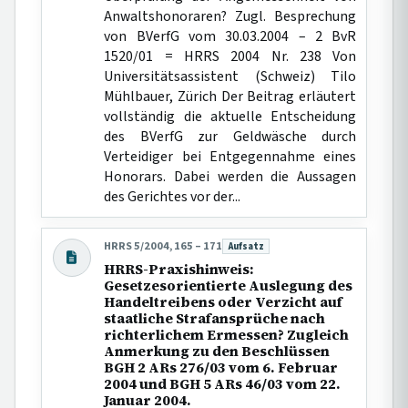
Anwaltshonoraren? Zugl. Besprechung
von BVerfG vom 30.03.2004 – 2 BvR
1520/01 = HRRS 2004 Nr. 238 Von
Universitätsassistent (Schweiz) Tilo
Mühlbauer, Zürich Der Beitrag erläutert
vollständig die aktuelle Entscheidung
des BVerfG zur Geldwäsche durch
Verteidiger bei Entgegennahme eines
Honorars. Dabei werden die Aussagen
des Gerichtes vor der...
HRRS 5/2004, 165 – 171
Aufsatz
Beitragsart:
HRRS-Praxishinweis:
Gesetzesorientierte Auslegung des
Handeltreibens oder Verzicht auf
staatliche Strafansprüche nach
richterlichem Ermessen? Zugleich
Anmerkung zu den Beschlüssen
BGH 2 ARs 276/03 vom 6. Februar
2004 und BGH 5 ARs 46/03 vom 22.
Januar 2004.