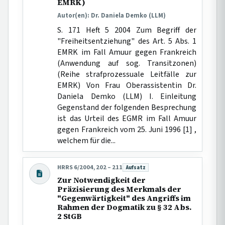
EMRK)
Autor(en): Dr. Daniela Demko (LLM)
S. 171 Heft 5 2004 Zum Begriff der
"Freiheitsentziehung" des Art. 5 Abs. 1
EMRK im Fall Amuur gegen Frankreich
(Anwendung auf sog. Transitzonen)
(Reihe strafprozessuale Leitfälle zur
EMRK) Von Frau Oberassistentin Dr.
Daniela Demko (LLM) I. Einleitung
Gegenstand der folgenden Besprechung
ist das Urteil des EGMR im Fall Amuur
gegen Frankreich vom 25. Juni 1996 [1] ,
welchem für die...
HRRS 6/2004, 202 – 211
Aufsatz
Beitragsart:
Zur Notwendigkeit der
Präzisierung des Merkmals der
"Gegenwärtigkeit" des Angriffs im
Rahmen der Dogmatik zu § 32 Abs.
2 StGB