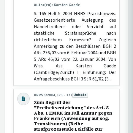
Autor(en): Karsten Gaede
S. 165 Heft 5 2004 HRRS-Praxishinweis:
Gesetzesorientierte Auslegung des
Handeltreibens oder Verzicht auf
staatliche Strafansprüche nach
richterlichem Ermessen? Zugleich
Anmerkung zu den Beschlüssen BGH 2
ARs 276/03 vom 6. Februar 2004 und BGH
5 ARs 46/03 vom 22. Januar 2004. Von
Wiss. Ass. Karsten Gaede
(Cambridge/Zürich) I. Einführung: Der
Anfragebeschluss BGH 3 StR 61/02 (3...
HRRS 5/2004, 171 – 177
Aufsatz
Beitragsart:
Zum Begriff der
"Freiheitsentziehung" des Art. 5
Abs. 1 EMRK im Fall Amuur gegen
Frankreich (Anwendung auf sog.
Transitzonen) (Reihe
strafprozessuale Leitfälle zur