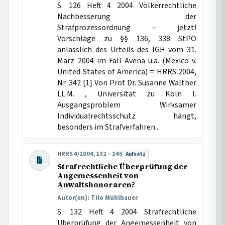
S. 126 Heft 4 2004 Völkerrechtliche
Nachbesserung der
Strafprozessordnung – jetzt!
Vorschläge zu §§ 136, 338 StPO
anlässlich des Urteils des IGH vom 31.
März 2004 im Fall Avena u.a. (Mexico v.
United States of America) = HRRS 2004,
Nr. 342 [1] Von Prof. Dr. Susanne Walther
LL.M. , Universität zu Köln I.
Ausgangsproblem Wirksamer
Individualrechtsschutz hängt,
besonders im Strafverfahren...
HRRS 4/2004, 132 – 145
Aufsatz
Beitragsart:
Strafrechtliche Überprüfung der
Angemessenheit von
Anwaltshonoraren?
Autor(en): Tilo Mühlbauer
S. 132 Heft 4 2004 Strafrechtliche
Überprüfung der Angemessenheit von