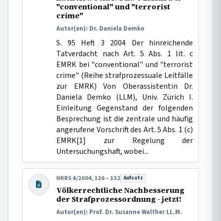
"conventional" und "terrorist
crime"
Autor(en): Dr. Daniela Demko
S. 95 Heft 3 2004 Der hinreichende
Tatverdacht nach Art. 5 Abs. 1 lit. c
EMRK bei "conventional" und "terrorist
crime" (Reihe strafprozessuale Leitfälle
zur EMRK) Von Oberassistentin Dr.
Daniela Demko (LLM), Univ. Zürich I.
Einleitung Gegenstand der folgenden
Besprechung ist die zentrale und häufig
angerufene Vorschrift des Art. 5 Abs. 1 (c)
EMRK[1] zur Regelung der
Untersuchungshaft, wobei...
HRRS 4/2004, 126 – 132
Aufsatz
Beitragsart:
Völkerrechtliche Nachbesserung
der Strafprozessordnung - jetzt!
Autor(en): Prof. Dr. Susanne Walther LL.M.