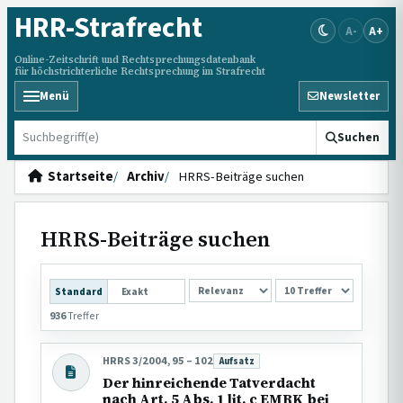
HRR
-Strafrecht
A-
A+
Online-Zeitschrift und Rechtsprechungsdatenbank
für höchstrichterliche Rechtsprechung im Strafrecht
Menü
Newsletter
HRRS durchsuchen
Suchen
Startseite
Archiv
HRRS-Beiträge suchen
HRRS-Beiträge suchen
SORTIERUNG
Standard
Exakt
936
Treffer
HRRS 3/2004, 95 – 102
Aufsatz
Beitragsart:
Der hinreichende Tatverdacht
nach Art. 5 Abs. 1 lit. c EMRK bei