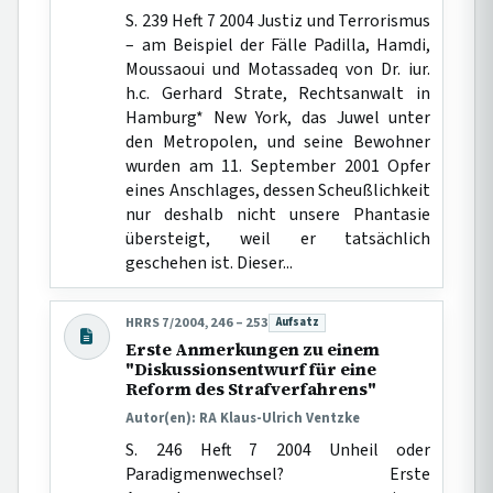
S. 239 Heft 7 2004 Justiz und Terrorismus
– am Beispiel der Fälle Padilla, Hamdi,
Moussaoui und Motassadeq von Dr. iur.
h.c. Gerhard Strate, Rechtsanwalt in
Hamburg* New York, das Juwel unter
den Metropolen, und seine Bewohner
wurden am 11. September 2001 Opfer
eines Anschlages, dessen Scheußlichkeit
nur deshalb nicht unsere Phantasie
übersteigt, weil er tatsächlich
geschehen ist. Dieser...
HRRS 7/2004, 246 – 253
Aufsatz
Beitragsart:
Erste Anmerkungen zu einem
"Diskussionsentwurf für eine
Reform des Strafverfahrens"
Autor(en): RA Klaus-Ulrich Ventzke
S. 246 Heft 7 2004 Unheil oder
Paradigmenwechsel? Erste