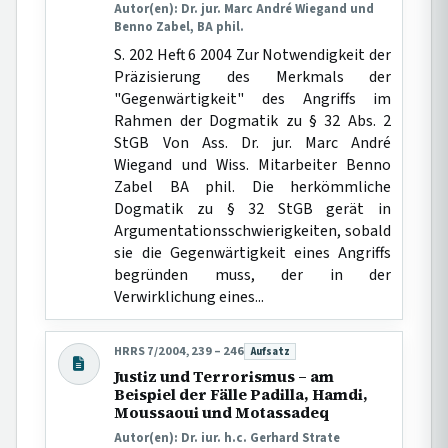
Autor(en): Dr. jur. Marc André Wiegand und
Benno Zabel, BA phil.
S. 202 Heft 6 2004 Zur Notwendigkeit der
Präzisierung des Merkmals der
"Gegenwärtigkeit" des Angriffs im
Rahmen der Dogmatik zu § 32 Abs. 2
StGB Von Ass. Dr. jur. Marc André
Wiegand und Wiss. Mitarbeiter Benno
Zabel BA phil. Die herkömmliche
Dogmatik zu § 32 StGB gerät in
Argumentationsschwierigkeiten, sobald
sie die Gegenwärtigkeit eines Angriffs
begründen muss, der in der
Verwirklichung eines...
HRRS 7/2004, 239 – 246
Aufsatz
Beitragsart:
Justiz und Terrorismus – am
Beispiel der Fälle Padilla, Hamdi,
Moussaoui und Motassadeq
Autor(en): Dr. iur. h.c. Gerhard Strate