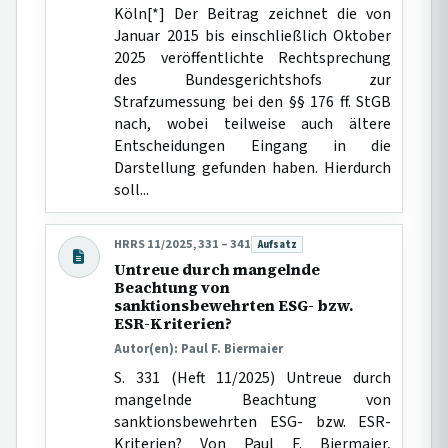
Köln[*] Der Beitrag zeichnet die von
Januar 2015 bis einschließlich Oktober
2025 veröffentlichte Rechtsprechung
des Bundesgerichtshofs zur
Strafzumessung bei den §§ 176 ff. StGB
nach, wobei teilweise auch ältere
Entscheidungen Eingang in die
Darstellung gefunden haben. Hierdurch
soll...
HRRS 11/2025, 331 – 341
Aufsatz
Beitragsart:
Untreue durch mangelnde
Beachtung von
sanktionsbewehrten ESG- bzw.
ESR-Kriterien?
Autor(en): Paul F. Biermaier
S. 331 (Heft 11/2025) Untreue durch
mangelnde Beachtung von
sanktionsbewehrten ESG- bzw. ESR-
Kriterien? Von Paul F. Biermaier,