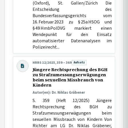
(Oxford), St. Gallen/Zürich Die
Entscheidung des
Bundesverfassungsgerichts vom
16. Februar 2023 zu § 25a HSOG und
§ 49 HmbPolDVG markiert einen
Wendepunkt für den Einsatz
automatisierter Datenanalysen im
Polizeirecht...
HRRS 12/2025, 359 – 369
Aufsatz
Beitragsart:
Jüngere Rechtsprechung des BGH
zu Strafzumessungserwägungen
beim sexuellen Missbrauch von
Kindern
Autor(en): Dr. Niklas Gräbener
S. 359 (Heft 12/2025) Jüngere
Rechtsprechung des BGH zu
Strafzumessungserwägungen beim
sexuellen Missbrauch von Kindern Von
Richter am LG Dr. Niklas Gräbener,