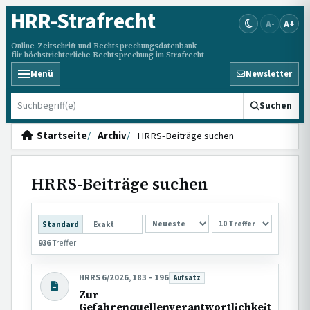
HRR
-Strafrecht
A-
A+
Online-Zeitschrift und Rechtsprechungsdatenbank
für höchstrichterliche Rechtsprechung im Strafrecht
Menü
Newsletter
HRRS durchsuchen
Suchen
Startseite
Archiv
HRRS-Beiträge suchen
HRRS-Beiträge suchen
SORTIERUNG
Standard
Exakt
936
Treffer
HRRS 6/2026, 183 – 196
Aufsatz
Beitragsart:
Zur
Gefahrenquellenverantwortlichkeit