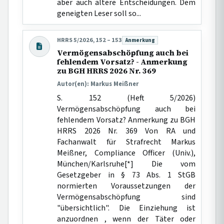
aber auch ältere Entscheidungen. Dem
geneigten Leser soll so...
HRRS 5/2026, 152 – 153
Anmerkung
Beitragsart:
Vermögensabschöpfung auch bei
fehlendem Vorsatz? - Anmerkung
zu BGH HRRS 2026 Nr. 369
Autor(en): Markus Meißner
S. 152 (Heft 5/2026)
Vermögensabschöpfung auch bei
fehlendem Vorsatz? Anmerkung zu BGH
HRRS 2026 Nr. 369 Von RA und
Fachanwalt für Strafrecht Markus
Meißner, Compliance Officer (Univ.),
München/Karlsruhe[*] Die vom
Gesetzgeber in § 73 Abs. 1 StGB
normierten Voraussetzungen der
Vermögensabschöpfung sind
"übersichtlich". Die Einziehung ist
anzuordnen , wenn der Täter oder