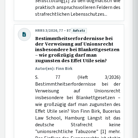
Selbsttötung[1] zu den dogmatisch wie
praktisch anspruchsvolleren Feldern des
strafrechtlichen Lebensschutzes...
HRRS 3/2026, 77 – 87
Aufsatz
Beitragsart:
Bestimmtheitserfordernisse bei
der Verweisung auf Unionsrecht
insbesondere bei Blankettgesetzen
– wie großzügig darf man
zugunsten des Effet Utile sein?
Autor(en): Finn Birk
S. 77 (Heft 3/2026)
Bestimmtheitserfordernisse bei der
Verweisung auf Unionsrecht
insbesondere bei Blankettgesetzen –
wie großzügig darf man zugunsten des
Effet Utile sein? Von Finn Birk, Bucerius
Law School, Hamburg Längst ist das
deutsche Strafrecht keine
"unionsrechtliche Tabuzone" [1] mehr.