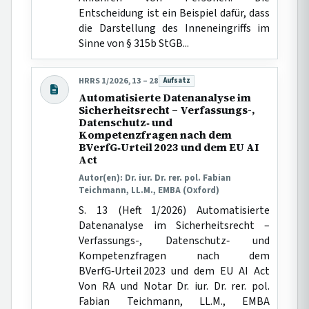
Entscheidung ist ein Beispiel dafür, dass
die Darstellung des Inneneingriffs im
Sinne von § 315b StGB...
HRRS 1/2026, 13 – 28
Aufsatz
Beitragsart:
Automatisierte Datenanalyse im
Sicherheitsrecht – Verfassungs-,
Datenschutz‑ und
Kompetenzfragen nach dem
BVerfG‑Urteil 2023 und dem EU AI
Act
Autor(en): Dr. iur. Dr. rer. pol. Fabian
Teichmann, LL.M., EMBA (Oxford)
S. 13 (Heft 1/2026) Automatisierte
Datenanalyse im Sicherheitsrecht –
Verfassungs-, Datenschutz‑ und
Kompetenzfragen nach dem
BVerfG‑Urteil 2023 und dem EU AI Act
Von RA und Notar Dr. iur. Dr. rer. pol.
Fabian Teichmann, LL.M., EMBA