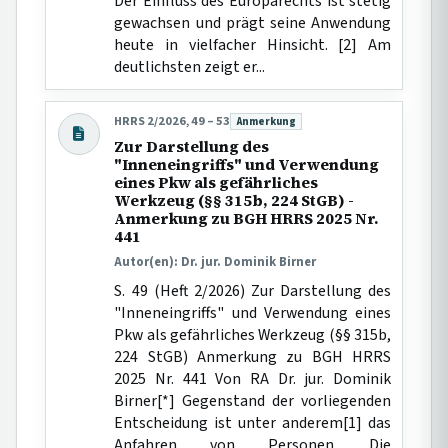
Der Einfluss des Europarechts ist stetig
gewachsen und prägt seine Anwendung
heute in vielfacher Hinsicht. [2] Am
deutlichsten zeigt er...
HRRS 2/2026, 49 – 53
Anmerkung
Beitragsart:
Zur Darstellung des
"Inneneingriffs" und Verwendung
eines Pkw als gefährliches
Werkzeug (§§ 315b, 224 StGB) -
Anmerkung zu BGH HRRS 2025 Nr.
441
Autor(en): Dr. jur. Dominik Birner
S. 49 (Heft 2/2026) Zur Darstellung des
"Inneneingriffs" und Verwendung eines
Pkw als gefährliches Werkzeug (§§ 315b,
224 StGB) Anmerkung zu BGH HRRS
2025 Nr. 441 Von RA Dr. jur. Dominik
Birner[*] Gegenstand der vorliegenden
Entscheidung ist unter anderem[1] das
Anfahren von Personen. Die