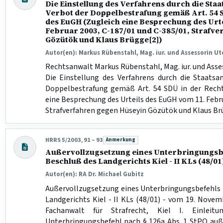
Die Einstellung des Verfahrens durch die Staa
Verbot der Doppelbestrafung gemäß Art. 54 
des EuGH (Zugleich eine Besprechung des Urt
Februar 2003, C-187/01 und C-385/01, Strafv
Gözütök und Klaus Brügge[2])
Autor(en): Markus Rübenstahl, Mag. iur. und Assessorin U
Rechtsanwalt Markus Rübenstahl, Mag. iur. und Asse
Die Einstellung des Verfahrens durch die Staatsa
Doppelbestrafung gemäß Art. 54 SDÜ in der Rech
eine Besprechung des Urteils des EuGH vom 11. Febr
Strafverfahren gegen Hüseyin Gözütök und Klaus Brü
HRRS 5/2003, 91 – 93
Anmerkung
Beitragsart:
Außervollzugsetzung eines Unterbringungsb
Beschluß des Landgerichts Kiel - II KLs (48/0
Autor(en): RA Dr. Michael Gubitz
Außervollzugsetzung eines Unterbringungsbefehls
Landgerichts Kiel - II KLs (48/01) - vom 19. Novem
Fachanwalt für Strafrecht, Kiel I. Einlei
Unterbringungsbefehl nach § 126a Abs. 1 StPO auße