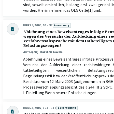
sind, soweit ersichtlich, bislang erst zwei gerichtl
worden. Hierin nehmen das OLG Celle[1] und...
HRRS 5/2003, 93 – 97
Anmerkung
Beitragsart:
Ablehnung eines Beweisantrages infolge Pro
wegen des Versuchs der Aufdeckung einer re
Verfahrensabsprache mit dem tatbeteiligten 
Belastungszeugen?
Autor(en): Karsten Gaede
Ablehnung eines Beweisantrages infolge Prozessv
Versuchs der Aufdeckung einer rechtswidrigen
tatbeteiligten wesentlichen Belastung
Begründungsstil bzw. der Veröffentlichungspraxis d
Beschluss vom 12. März 2003 (aufgenommen in BGHR)
Prozessverschleppungsabsicht des § 244 III 2 StPO.
I. Einleitung Wenn neuere Entscheidungen...
HRRS 3/2007, 101 – 112
Besprechung
Beitragsart: