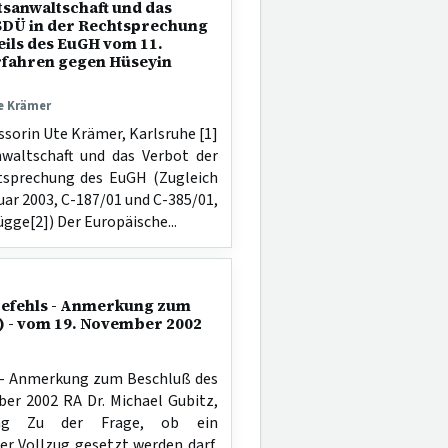
tsanwaltschaft und das
SDÜ in der Rechtsprechung
eils des EuGH vom 11.
erfahren gegen Hüseyin
te Krämer
ssorin Ute Krämer, Karlsruhe [1]
nwaltschaft und das Verbot der
tsprechung des EuGH (Zugleich
uar 2003, C-187/01 und C-385/01,
gge[2]) Der Europäische...
efehls - Anmerkung zum
1) - vom 19. November 2002
 - Anmerkung zum Beschluß des
ber 2002 RA Dr. Michael Gubitz,
tung Zu der Frage, ob ein
r Vollzug gesetzt werden darf,