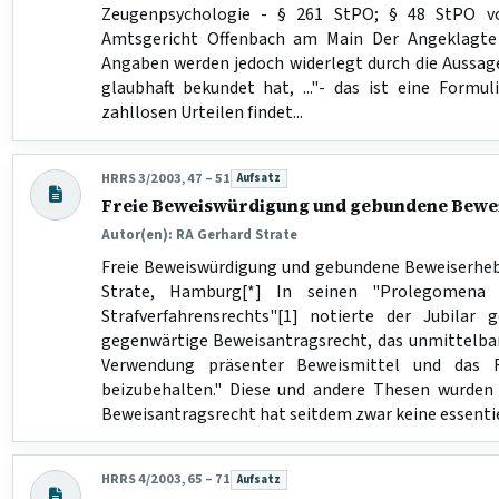
Zeugenpsychologie - § 261 StPO; § 48 StPO v
Amtsgericht Offenbach am Main Der Angeklagte 
Angaben werden jedoch widerlegt durch die Aussage
glaubhaft bekundet hat, ..."- das ist eine Formul
zahllosen Urteilen findet...
HRRS 3/2003, 47 – 51
Aufsatz
Beitragsart:
Freie Beweiswürdigung und gebundene Bew
Autor(en): RA Gerhard Strate
Freie Beweiswürdigung und gebundene Beweiserhe
Strate, Hamburg[*] In seinen "Prolegomena
Strafverfahrensrechts"[1] notierte der Jubilar 
gegenwärtige Beweisantragsrecht, das unmittelbare
Verwendung präsenter Beweismittel und das Fr
beizubehalten." Diese und andere Thesen wurden 
Beweisantragsrecht hat seitdem zwar keine essentie
HRRS 4/2003, 65 – 71
Aufsatz
Beitragsart: