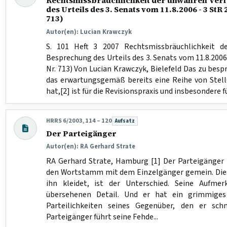
Rechtsmissbräuchlichkeit der unwahren Ver
des Urteils des 3. Senats vom 11.8.2006 - 3 St
713)
Autor(en): Lucian Krawczyk
S. 101 Heft 3 2007 Rechtsmissbräuchlichkeit d
Besprechung des Urteils des 3. Senats vom 11.8.200
Nr. 713) Von Lucian Krawczyk, Bielefeld Das zu bespr
das erwartungsgemäß bereits eine Reihe von Ste
hat,[2] ist für die Revisionspraxis und insbesondere für
HRRS 6/2003, 114 – 120
Aufsatz
Beitragsart:
Der Parteigänger
Autor(en): RA Gerhard Strate
RA Gerhard Strate, Hamburg [1] Der Parteigänger 
den Wortstamm mit dem Einzelgänger gemein. Dieser
ihn kleidet, ist der Unterschied. Seine Aufme
übersehenen Detail. Und er hat ein grimmiges
Parteilichkeiten seines Gegenüber, den er sc
Parteigänger führt seine Fehde...