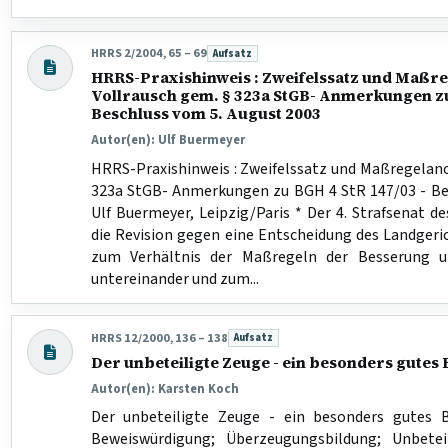
HRRS 2/2004, 65 – 69
Aufsatz
Beitragsart:
HRRS-Praxishinweis : Zweifelssatz und Maß
Vollrausch gem. § 323a StGB- Anmerkungen zu
Beschluss vom 5. August 2003
Autor(en): Ulf Buermeyer
HRRS-Praxishinweis : Zweifelssatz und Maßregelan
323a StGB- Anmerkungen zu BGH 4 StR 147/03 - Be
Ulf Buermeyer, Leipzig/Paris * Der 4. Strafsenat d
die Revision gegen eine Entscheidung des Landgeric
zum Verhältnis der Maßregeln der Besserung u
untereinander und zum...
HRRS 12/2000, 136 – 138
Aufsatz
Beitragsart:
Der unbeteiligte Zeuge - ein besonders gutes 
Autor(en): Karsten Koch
Der unbeteiligte Zeuge - ein besonders gutes B
Beweiswürdigung; Überzeugungsbildung; Unbetei