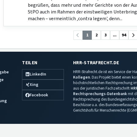
begrüßen, dass mehr und mehr Gerichte von der Au
StPO auch im Rahmen der einstweiligen Unterbrin
machen – vermeintlich ‚contra legem', denn...
1
2
3
...
94
TEILEN
HRR-STRAFRECHT.DE
sgabe
HRR-Strafrecht.de ist ein Service der
LinkedIn
Kollegen
. Das Projekt bietet einen k
ge
höchstrichterlichen Rechtsprechung im 
Xing
aus der juristischen Fachzeitschrift
HR
Rechtsprechungs-Datenbank
mit de
Facebook
Rechtsprechung des Bundesgerichtshof
ung
Beschlüsse u.a. des Bundesverfassungs
Gerichtshofs für Menschenrechte (EGM
Impressum
·
Datenschutz