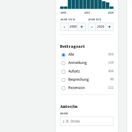
2000
2013
2026
JAHR VON
JAHR BIS
-
+
-
+
Beitragsart
Alle
936
Anmerkung
159
Aufsatz
456
Besprechung
99
Rezension
222
Autor/in
NAME