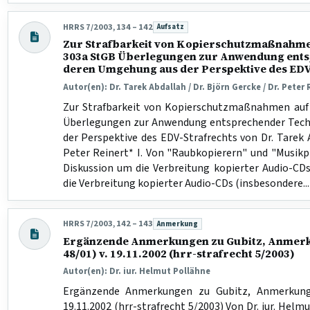
HRRS 7/2003, 134 – 142
Aufsatz
Beitragsart:
Zur Strafbarkeit von Kopierschutzmaßnahme
303a StGB Überlegungen zur Anwendung ent
deren Umgehung aus der Perspektive des EDV
Autor(en): Dr. Tarek Abdallah / Dr. Björn Gercke / Dr. Peter 
Zur Strafbarkeit von Kopierschutzmaßnahmen au
Überlegungen zur Anwendung entsprechender Tec
der Perspektive des EDV-Strafrechts von Dr. Tarek A
Peter Reinert* I. Von "Raubkopierern" und "Musikpi
Diskussion um die Verbreitung kopierter Audio-CD
die Verbreitung kopierter Audio-CDs (insbesondere...
HRRS 7/2003, 142 – 143
Anmerkung
Beitragsart:
Ergänzende Anmerkungen zu Gubitz, Anmerkun
48/01) v. 19.11.2002 (hrr-strafrecht 5/2003)
Autor(en): Dr. iur. Helmut Pollähne
Ergänzende Anmerkungen zu Gubitz, Anmerkung 
19.11.2002 (hrr-strafrecht 5/2003) Von Dr. iur. Helmu