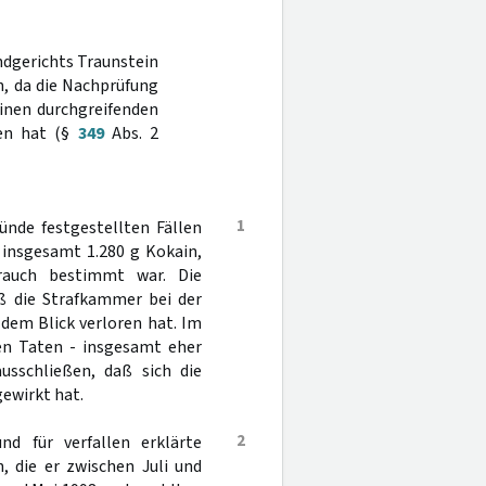
ndgerichts Traunstein
n, da die Nachprüfung
einen durchgreifenden
ben hat (§
349
Abs. 2
1
ründe festgestellten Fällen
 insgesamt 1.280 g Kokain,
rauch bestimmt war. Die
aß die Strafkammer bei der
dem Blick verloren hat. Im
gen Taten - insgesamt eher
usschließen, daß sich die
ewirkt hat.
2
d für verfallen erklärte
, die er zwischen Juli und