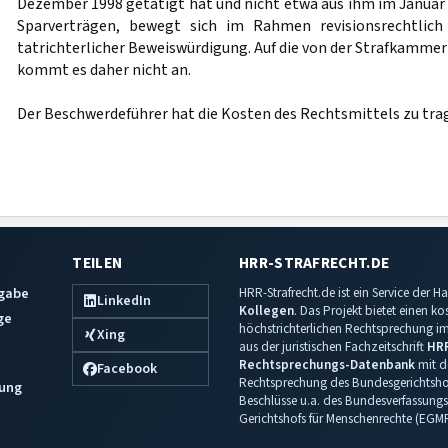
Dezember 1998 getätigt hat und nicht etwa aus ihm im Januar
Sparverträgen, bewegt sich im Rahmen revisionsrechtlich
tatrichterlicher Beweiswürdigung. Auf die von der Strafkamme
kommt es daher nicht an.
Der Beschwerdeführer hat die Kosten des Rechtsmittels zu tra
TEILEN
HRR-STRAFRECHT.DE
sgabe
HRR-Strafrecht.de ist ein Service der
LinkedIn
Kollegen
. Das Projekt bietet einen k
ge
höchstrichterlichen Rechtsprechung im 
Xing
aus der juristischen Fachzeitschrift
HR
Rechtsprechungs-Datenbank
mit de
Facebook
Rechtsprechung des Bundesgerichtshof
ung
Beschlüsse u.a. des Bundesverfassungs
Gerichtshofs für Menschenrechte (EGM