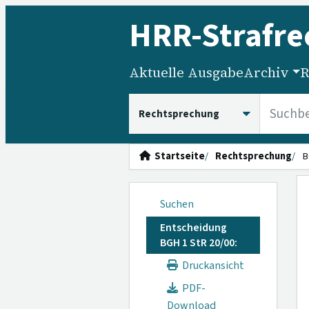
HRR
-Strafre
Aktuelle Ausgabe
Archiv
R
HRRS durchsuchen
Startseite
Rechtsprechung
B
Suchen
Entscheidung
BGH 1 StR 20/00:
Druckansicht
PDF-
Download