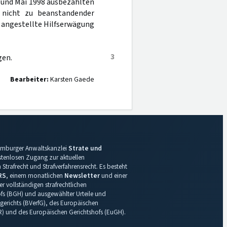
 und Mai 1998 ausbezahlten
 nicht zu beanstandender
r angestellte Hilfserwägung
3
gen.
Bearbeiter:
Karsten Gaede
 Hamburger Anwaltskanzlei
Strate und
ostenlosen Zugang zur aktuellen
Strafrecht und Strafverfahrensrecht. Es besteht
RS
, einem monatlichen
Newsletter
und einer
r vollständigen strafrechtlichen
s (BGH) und ausgewählter Urteile und
gerichts (BVerfG), des Europäischen
R) und des Europäischen Gerichtshofs (EuGH).