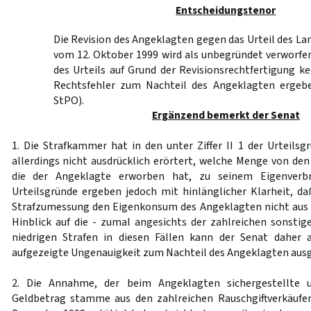
Entscheidungstenor
Die Revision des Angeklagten gegen das Urteil des La
vom 12. Oktober 1999 wird als unbegründet verworfe
des Urteils auf Grund der Revisionsrechtfertigung k
Rechtsfehler zum Nachteil des Angeklagten erge
StPO).
Ergänzend bemerkt der Senat
1. Die Strafkammer hat in den unter Ziffer II 1 der Urteilsg
allerdings nicht ausdrücklich erörtert, welche Menge von den
die der Angeklagte erworben hat, zu seinem Eigenverb
Urteilsgründe ergeben jedoch mit hinlänglicher Klarheit, d
Strafzumessung den Eigenkonsum des Angeklagten nicht aus 
Hinblick auf die - zumal angesichts der zahlreichen sonsti
niedrigen Strafen in diesen Fällen kann der Senat daher a
aufgezeigte Ungenauigkeit zum Nachteil des Angeklagten ausg
2. Die Annahme, der beim Angeklagten sichergestellte un
Geldbetrag stamme aus den zahlreichen Rauschgiftverkäufen