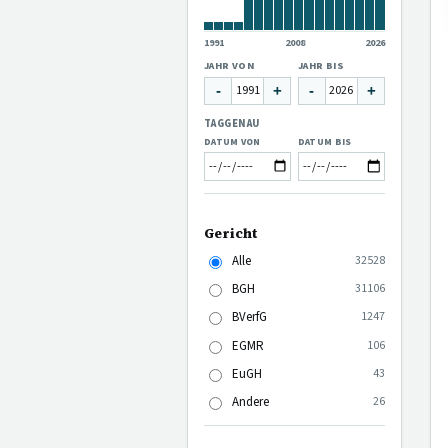
1991
2008
2026
JAHR VON
JAHR BIS
-
+
-
+
TAGGENAU
DATUM VON
DATUM BIS
Gericht
Alle
32528
BGH
31106
BVerfG
1247
EGMR
106
EuGH
43
Andere
26