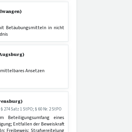
Ellwangen)
it Betäubungsmitteln in nicht
dnis
G Augsburg)
nmittelbares Ansetzen
avensburg)
 § 274 Satz 1 StPO; § 60 Nr. 2 StPO
em Beteiligungsumfang eines
igung; Entfallen der Beweiskraft
n; Freibeweis; Strafvereitelung