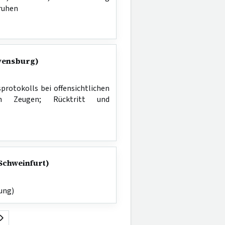
ruhen
avensburg)
sprotokolls bei offensichtlichen
rch Zeugen; Rücktritt und
 Schweinfurt)
ung)