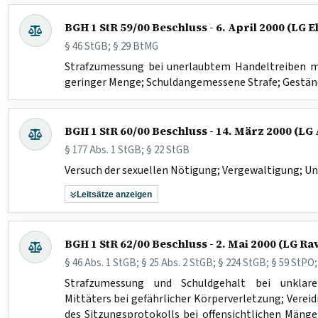
BGH 1 StR 59/00 Beschluss - 6. April 2000 (LG 
§ 46 StGB; § 29 BtMG
Strafzumessung bei unerlaubtem Handeltreiben m
geringer Menge; Schuldangemessene Strafe; Gestän
BGH 1 StR 60/00 Beschluss - 14. März 2000 (L
§ 177 Abs. 1 StGB; § 22 StGB
Versuch der sexuellen Nötigung; Vergewaltigung; U
Leitsätze anzeigen
BGH 1 StR 62/00 Beschluss - 2. Mai 2000 (LG R
§ 46 Abs. 1 StGB; § 25 Abs. 2 StGB; § 224 StGB; § 59 StPO;
Strafzumessung und Schuldgehalt bei unklar
Mittäters bei gefährlicher Körperverletzung; Vereid
des Sitzungsprotokolls bei offensichtlichen Mängel