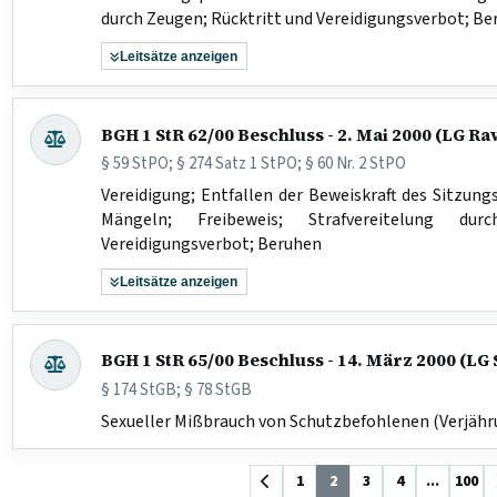
durch Zeugen; Rücktritt und Vereidigungsverbot; Be
Leitsätze anzeigen
BGH 1 StR 62/00 Beschluss - 2. Mai 2000 (LG R
§ 59 StPO; § 274 Satz 1 StPO; § 60 Nr. 2 StPO
Vereidigung; Entfallen der Beweiskraft des Sitzung
Mängeln; Freibeweis; Strafvereitelung du
Vereidigungsverbot; Beruhen
Leitsätze anzeigen
BGH 1 StR 65/00 Beschluss - 14. März 2000 (LG
§ 174 StGB; § 78 StGB
Sexueller Mißbrauch von Schutzbefohlenen (Verjähr
1
2
3
4
...
100