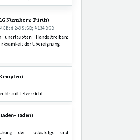
 (LG Nürnberg-Fürth)
0 StGB; § 249 StGB; § 134 BGB
 unerlaubten Handeltreiben;
irksamkeit der Übereignung
G Kempten)
Rechtsmittelverzicht
G Baden-Baden)
sachung der Todesfolge und
z