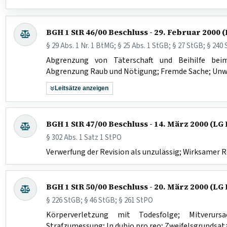
BGH 1 StR 46/00 Beschluss - 29. Februar 2000
§ 29 Abs. 1 Nr. 1 BtMG; § 25 Abs. 1 StGB; § 27 StGB; § 24
Abgrenzung von Täterschaft und Beihilfe beim
Abgrenzung Raub und Nötigung; Fremde Sache; Unw
Leitsätze anzeigen
BGH 1 StR 47/00 Beschluss - 14. März 2000 (L
§ 302 Abs. 1 Satz 1 StPO
Verwerfung der Revision als unzulässig; Wirksamer 
BGH 1 StR 50/00 Beschluss - 20. März 2000 (L
§ 226 StGB; § 46 StGB; § 261 StPO
Körperverletzung mit Todesfolge; Mitverur
Strafzumessung; In dubio pro reo; Zweifelsgrundsat