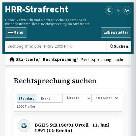
HRR
-Strafrecht
A-
A+
Online-Zeitschrift und Rechtsprechungsdatenbank
für höchstrichterliche Rechtsprechung im Strafrecht
Menü
Newsletter
HRRS durchsuchen
Suchen
Startseite
Rechtsprechung
Rechtsprechungssuche
Rechtsprechung suchen
SORTIERUNG
Standard
Exakt
1000
Treffer
BGH 5 StR 180/91 Urteil - 11. Juni
1991 (LG Berlin)