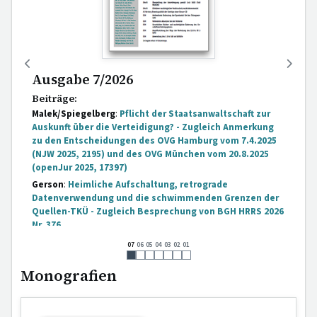
Ausgabe 7/2026
Beiträge:
Malek/Spiegelberg
:
Pflicht der Staatsanwaltschaft zur
Auskunft über die Verteidigung? - Zugleich Anmerkung
zu den Entscheidungen des OVG Hamburg vom 7.4.2025
(NJW 2025, 2195) und des OVG München vom 20.8.2025
(openJur 2025, 17397)
Gerson
:
Heimliche Aufschaltung, retrograde
Datenverwendung und die schwimmenden Grenzen der
Quellen-TKÜ - Zugleich Besprechung von BGH HRRS 2026
Nr. 376
Entscheidungen:
07
06
05
04
03
02
01
[...]
Monografien