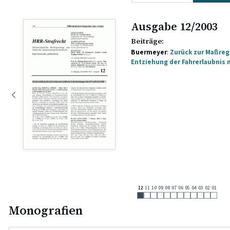
Ausgabe 12/2003
Beiträge:
Buermeyer
:
Zu­rück zur Maßreg
Entziehung der Fahrerlaubnis 
12
11
10
09
08
07
06
05
04
03
02
01
Monografien