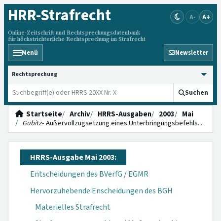
HRR
-Strafrecht
A-
A+
Online-Zeitschrift und Rechtsprechungsdatenbank
für höchstrichterliche Rechtsprechung im Strafrecht
Menü
Newsletter
HRRS durchsuchen
Suchen
Startseite
Archiv
HRRS-Ausgaben
2003
Mai
Gubitz
- Außer­vollzugsetzung eines Unterbring­ungsbefehls...
HRRS-Ausgabe Mai 2003:
Entscheidungen des BVerfG / EGMR
Hervorzuhebende Enscheidungen des BGH
Materielles Strafrecht