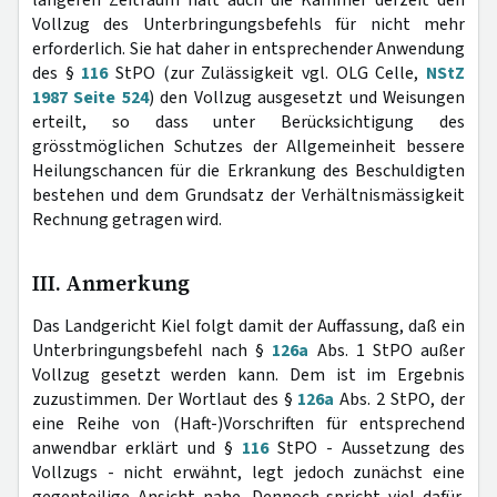
Vollzug des Unterbringungsbefehls für nicht mehr
erforderlich. Sie hat daher in entsprechender Anwendung
des §
116
StPO (zur Zulässigkeit vgl. OLG Celle,
NStZ
1987 Seite 524
) den Vollzug ausgesetzt und Weisungen
erteilt, so dass unter Berücksichtigung des
grösstmöglichen Schutzes der Allgemeinheit bessere
Heilungschancen für die Erkrankung des Beschuldigten
bestehen und dem Grundsatz der Verhältnismässigkeit
Rechnung getragen wird.
III. Anmerkung
Das Landgericht Kiel folgt damit der Auffassung, daß ein
Unterbringungsbefehl nach §
126a
Abs. 1 StPO außer
Vollzug gesetzt werden kann. Dem ist im Ergebnis
zuzustimmen. Der Wortlaut des §
126a
Abs. 2 StPO, der
eine Reihe von (Haft-)Vorschriften für entsprechend
anwendbar erklärt und §
116
StPO - Aussetzung des
Vollzugs - nicht erwähnt, legt jedoch zunächst eine
gegenteilige Ansicht nahe. Dennoch spricht viel dafür,