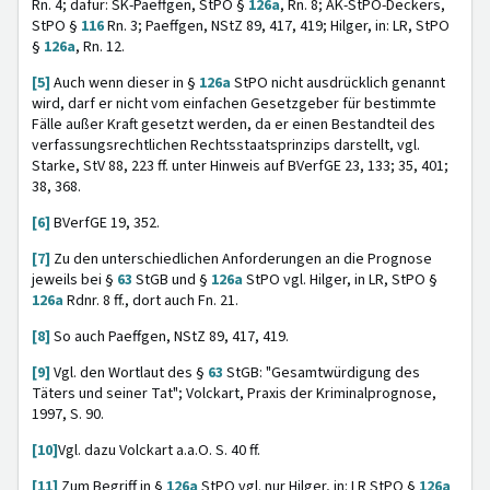
Rn. 4; dafür: SK-Paeffgen, StPO §
126a
, Rn. 8; AK-StPO-Deckers,
StPO §
116
Rn. 3; Paeffgen, NStZ 89, 417, 419; Hilger, in: LR, StPO
§
126a
, Rn. 12.
[5]
Auch wenn dieser in §
126a
StPO nicht ausdrücklich genannt
wird, darf er nicht vom einfachen Gesetzgeber für bestimmte
Fälle außer Kraft gesetzt werden, da er einen Bestandteil des
verfassungsrechtlichen Rechtsstaatsprinzips darstellt, vgl.
Starke, StV 88, 223 ff. unter Hinweis auf BVerfGE 23, 133; 35, 401;
38, 368.
[6]
BVerfGE 19, 352.
[7]
Zu den unterschiedlichen Anforderungen an die Prognose
jeweils bei §
63
StGB und §
126a
StPO vgl. Hilger, in LR, StPO §
126a
Rdnr. 8 ff., dort auch Fn. 21.
[8]
So auch Paeffgen, NStZ 89, 417, 419.
[9]
Vgl. den Wortlaut des §
63
StGB: "Gesamtwürdigung des
Täters und seiner Tat"; Volckart, Praxis der Kriminalprognose,
1997, S. 90.
[10]
Vgl. dazu Volckart a.a.O. S. 40 ff.
[11]
Zum Begriff in §
126a
StPO vgl. nur Hilger, in: LR StPO §
126a