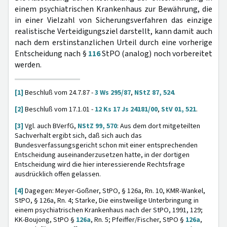
einem psychiatrischen Krankenhaus zur Bewährung, die
in einer Vielzahl von Sicherungsverfahren das einzige
realistische Verteidigungsziel darstellt, kann damit auch
nach dem erstinstanzlichen Urteil durch eine vorherige
Entscheidung nach §
116
StPO (analog) noch vorbereitet
werden.
[1]
Beschluß vom 24.7.87 -
3 Ws 295/87
,
NStZ 87, 524
.
[2]
Beschluß vom 17.1.01 -
12 Ks 17 Js 24181/00
,
StV 01, 521
.
[3]
Vgl. auch BVerfG,
NStZ 99, 570
: Aus dem dort mitgeteilten
Sachverhalt ergibt sich, daß sich auch das
Bundesverfassungsgericht schon mit einer entsprechenden
Entscheidung auseinanderzusetzen hatte, in der dortigen
Entscheidung wird die hier interessierende Rechtsfrage
ausdrücklich offen gelassen.
[4]
Dagegen: Meyer-Goßner, StPO, § 126a, Rn. 10, KMR-Wankel,
StPO, § 126a, Rn. 4; Starke, Die einstweilige Unterbringung in
einem psychiatrischen Krankenhaus nach der StPO, 1991, 129;
KK-Boujong, StPO §
126a
, Rn. 5; Pfeiffer/Fischer, StPO §
126a
,