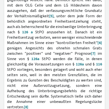
mit dem OLG Celle und dem LG Hildesheim davon
auszugehen, daß der verfassungsrechtliche Grundsatz
der Verhältnismäßigkeit
[5]
, unter dem jede Form der
behördlich angeordneten Freiheitsentziehung steht,
auch als beherrschend für die einstweilige Unterbringung
nach §
126 a
StPO anzusehen ist. Danach ist ein
Freiheitsentzug verboten, wenn weniger einschneidende
Maßnahmen im Sinne einer "kontrollierten Freiheit"
[6]
genügen. Angesichts des ohnehin schmalen Grats
zwischen "positiver" und "negativer" Prognose
[7]
im
Sinne von §
126a
StPO werden die Fälle, in denen
gleichzeitig die Voraussetzungen von §
126a
und §
116
StPO vorliegen, besonders gelagert und wohl auch eher
selten sein, weil in den meisten Grenzfällen, die im
Ergebnis zu Gunsten des Beschuldigten zu werten sind,
nicht eine Außervollzugsetzung, sondern eine
Aufhebung des Unterbringungsbefehls die richtige
Entscheidung sein dürfte. Systematisch ließe sich daher
die Annahme einer unbewußten Regelungslücke
vertreten.
[8]