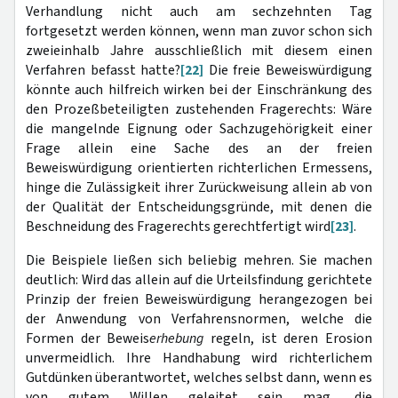
Verhandlung nicht auch am sechzehnten Tag
fortgesetzt werden können, wenn man zuvor schon sich
zweieinhalb Jahre ausschließlich mit diesem einen
Verfahren befasst hatte?
[22]
Die freie Beweiswürdigung
könnte auch hilfreich wirken bei der Einschränkung des
den Prozeßbeteiligten zustehenden Fragerechts: Wäre
die mangelnde Eignung oder Sachzugehörigkeit einer
Frage allein eine Sache des an der freien
Beweiswürdigung orientierten richterlichen Ermessens,
hinge die Zulässigkeit ihrer Zurückweisung allein ab von
der Qualität der Entscheidungsgründe, mit denen die
Beschneidung des Fragerechts gerechtfertigt wird
[23]
.
Die Beispiele ließen sich beliebig mehren. Sie machen
deutlich: Wird das allein auf die Urteilsfindung gerichtete
Prinzip der freien Beweiswürdigung herangezogen bei
der Anwendung von Verfahrensnormen, welche die
Formen der Beweis
erhebung
regeln, ist deren Erosion
unvermeidlich. Ihre Handhabung wird richterlichem
Gutdünken überantwortet, welches selbst dann, wenn es
von gutem Willen geleitet sein mag, die