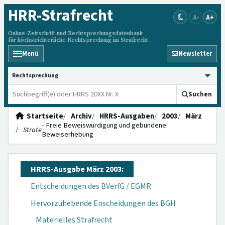
HRR
-Strafrecht
A-
A+
Online-Zeitschrift und Rechtsprechungsdatenbank
für höchstrichterliche Rechtsprechung im Strafrecht
Menü
Newsletter
HRRS durchsuchen
Suchen
Startseite
Archiv
HRRS-Ausgaben
2003
März
- Freie Beweiswürdigung und gebundene
Strate
Beweiserhebung
HRRS-Ausgabe März 2003:
Entscheidungen des BVerfG / EGMR
Hervorzuhebende Enscheidungen des BGH
Materielles Strafrecht