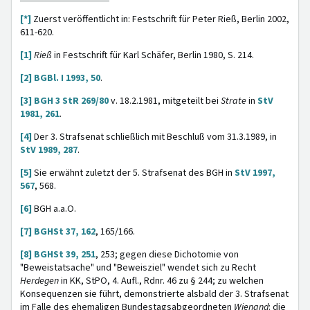
[*]
Zuerst veröffentlicht in: Festschrift für Peter Rieß, Berlin 2002,
611-620.
[1]
Rieß
in Festschrift für Karl Schäfer, Berlin 1980, S. 214.
[2]
BGBl. I 1993, 50
.
[3]
BGH 3 StR 269/80
v. 18.2.1981, mitgeteilt bei
Strate
in
StV
1981, 261
.
[4]
Der 3. Strafsenat schließlich mit Beschluß vom 31.3.1989, in
StV 1989, 287
.
[5]
Sie erwähnt zuletzt der 5. Strafsenat des BGH in
StV 1997,
567
, 568.
[6]
BGH a.a.O.
[7]
BGHSt 37, 162
, 165/166.
[8]
BGHSt 39, 251
, 253; gegen diese Dichotomie von
"Beweistatsache" und "Beweisziel" wendet sich zu Recht
Herdegen
in KK, StPO, 4. Aufl., Rdnr. 46 zu § 244; zu welchen
Konsequenzen sie führt, demonstrierte alsbald der 3. Strafsenat
im Falle des ehemaligen Bundestagsabgeordneten
Wienand
: die