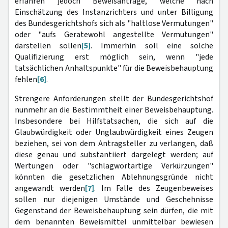
erfahren jedoch Beweisanträge, welche nach
Einschätzung des Instanzrichters und unter Billigung
des Bundesgerichtshofs sich als "haltlose Vermutungen"
oder "aufs Geratewohl angestellte Vermutungen"
darstellen sollen
[5]
. Immerhin soll eine solche
Qualifizierung erst möglich sein, wenn "jede
tatsächlichen Anhaltspunkte" für die Beweisbehauptung
fehlen
[6]
.
Strengere Anforderungen stellt der Bundesgerichtshof
nunmehr an die Bestimmtheit einer Beweisbehauptung.
Insbesondere bei Hilfstatsachen, die sich auf die
Glaubwürdigkeit oder Unglaubwürdigkeit eines Zeugen
beziehen, sei von dem Antragsteller zu verlangen, daß
diese genau und substantiiert dargelegt werden; auf
Wertungen oder "schlagwortartige Verkürzungen"
könnten die gesetzlichen Ablehnungsgründe nicht
angewandt werden
[7]
. Im Falle des Zeugenbeweises
sollen nur diejenigen Umstände und Geschehnisse
Gegenstand der Beweisbehauptung sein dürfen, die mit
dem benannten Beweismittel unmittelbar bewiesen