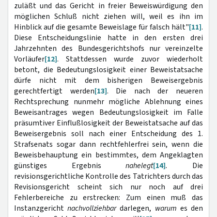
zuläßt und das Gericht in freier Beweiswürdigung den
möglichen Schluß nicht ziehen will, weil es ihn im
Hinblick auf die gesamte Beweislage für falsch hält"
[11]
.
Diese Entscheidungslinie hatte in den ersten drei
Jahrzehnten des Bundesgerichtshofs nur vereinzelte
Vorläufer
[12]
. Stattdessen wurde zuvor wiederholt
betont, die Bedeutungslosigkeit einer Beweistatsache
dürfe nicht mit dem bisherigen Beweisergebnis
gerechtfertigt werden
[13]
. Die nach der neueren
Rechtsprechung nunmehr mögliche Ablehnung eines
Beweisantrages wegen Bedeutungslosigkeit im Falle
präsumtiver Einflußlosigkeit der Beweistatsache auf das
Beweisergebnis soll nach einer Entscheidung des 1.
Strafsenats sogar dann rechtfehlerfrei sein, wenn die
Beweisbehauptung ein bestimmtes, dem Angeklagten
günstiges Ergebnis
nahelegt
[14]
.
Die
revisionsgerichtliche Kontrolle des Tatrichters durch das
Revisionsgericht scheint sich nur noch auf drei
Fehlerbereiche zu erstrecken: Zum einen muß das
Instanzgericht
nachvollziehbar
darlegen,
warum
es den