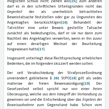
möglichen Schluß nicht ziehen will
[15]
; zum anderen
darf es in den schriftlichen Urteilsgründen nicht das
Gegenteil
der als unerheblich betrachteten
Beweistatsache feststellen oder gar zu Ungunsten des
Angeklagten berücksichtigen
[16]
. Behandelt der
Tatrichter eine unter Beweis gestellte Tatsache
zunächst als bedeutungslos, darf er sie nur dann zum
Nachteil des Angeklagten verwerten, wenn er ihn zuvor
auf einen derartigen Wechsel der Beurteilung
hingewiesen hatte
[17]
.
Insgesamt unterliegt diese Rechtsprechung erheblichen
Bedenken, die im folgenden skizziert werden sollen:
Der seit Verabschiedung der Strafprozeßordnung
unverändert gebliebene §
261
StPO
[18]
gilt als sedes
materiae der freien Beweiswürdigung
[19]
. Der
Gesetzestext selbst spricht nur von einer
freien
Überzeugung
, welche
aus dem Inbegriff der Verhandlung
zu
gewinnen sei und die Entscheidung über das
Ergebnis der
Beweisaufnahme
zum Gegenstand habe. Schon vom