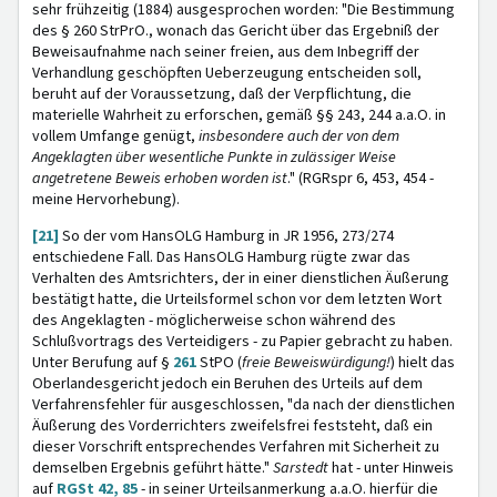
sehr frühzeitig (1884) ausgesprochen worden: "Die Bestimmung
des § 260 StrPrO., wonach das Gericht über das Ergebniß der
Beweisaufnahme nach seiner freien, aus dem Inbegriff der
Verhandlung geschöpften Ueberzeugung entscheiden soll,
beruht auf der Voraussetzung, daß der Verpflichtung, die
materielle Wahrheit zu erforschen, gemäß §§ 243, 244 a.a.O. in
vollem Umfange genügt,
insbesondere auch der von dem
Angeklagten über wesentliche Punkte in zulässiger Weise
angetretene Beweis erhoben worden ist
." (RGRspr 6, 453, 454 -
meine Hervorhebung).
[21]
So der vom HansOLG Hamburg in JR 1956, 273/274
entschiedene Fall. Das HansOLG Hamburg rügte zwar das
Verhalten des Amtsrichters, der in einer dienstlichen Äußerung
bestätigt hatte, die Urteilsformel schon vor dem letzten Wort
des Angeklagten - möglicherweise schon während des
Schlußvortrags des Verteidigers - zu Papier gebracht zu haben.
Unter Berufung auf §
261
StPO (
freie Beweiswürdigung!
) hielt das
Oberlandesgericht jedoch ein Beruhen des Urteils auf dem
Verfahrensfehler für ausgeschlossen, "da nach der dienstlichen
Äußerung des Vorderrichters zweifelsfrei feststeht, daß ein
dieser Vorschrift entsprechendes Verfahren mit Sicherheit zu
demselben Ergebnis geführt hätte."
Sarstedt
hat - unter Hinweis
auf
RGSt 42, 85
- in seiner Urteilsanmerkung a.a.O. hierfür die