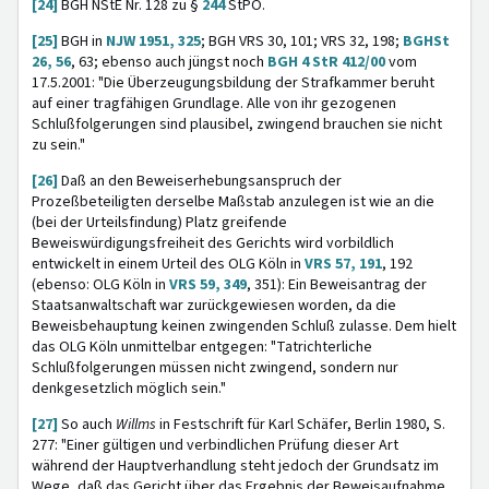
[24]
BGH NStE Nr. 128 zu §
244
StPO.
[25]
BGH in
NJW 1951, 325
; BGH VRS 30, 101; VRS 32, 198;
BGHSt
26, 56
, 63; ebenso auch jüngst noch
BGH 4 StR 412/00
vom
17.5.2001: "Die Überzeugungsbildung der Strafkammer beruht
auf einer tragfähigen Grundlage. Alle von ihr gezogenen
Schlußfolgerungen sind plausibel, zwingend brauchen sie nicht
zu sein."
[26]
Daß an den Beweiserhebungsanspruch der
Prozeßbeteiligten derselbe Maßstab anzulegen ist wie an die
(bei der Urteilsfindung) Platz greifende
Beweiswürdigungsfreiheit des Gerichts wird vorbildlich
entwickelt in einem Urteil des OLG Köln in
VRS 57, 191
, 192
(ebenso: OLG Köln in
VRS 59, 349
, 351): Ein Beweisantrag der
Staatsanwaltschaft war zurückgewiesen worden, da die
Beweisbehauptung keinen zwingenden Schluß zulasse. Dem hielt
das OLG Köln unmittelbar entgegen: "Tatrichterliche
Schlußfolgerungen müssen nicht zwingend, sondern nur
denkgesetzlich möglich sein."
[27]
So auch
Willms
in Festschrift für Karl Schäfer, Berlin 1980, S.
277: "Einer gültigen und verbindlichen Prüfung dieser Art
während der Hauptverhandlung steht jedoch der Grundsatz im
Wege, daß das Gericht über das Ergebnis der Beweisaufnahme