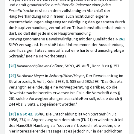
und damit
grundsätzlich auch über die Relevanz einer jeden
Einzeltatsache
erst nach dem vollständigen Abschluß der
Hauptverhandlung und in freier, auch nicht durch eigene
Vorentscheidungen eingeengter Würdigung des gesamten durch
die Hauptverhandlung vermittelten Tatsachenstoffs entscheiden
darf, so daß ihm jede in der Hauptverhandlung
vorweggenommene Beweiswürdigung mit der Qualität des §
261
StPO versagt ist. Hier stößt das Unternehmen der Ausscheidung
überflüssigen Tatsachenstoffs auf eine harte und unnachgiebige
Schrank." (Meine Hervorhebung).
[28]
Kleinknecht/Meyer-Goßner
, StPO, 45. Aufl., Rdnr. 8 zu § 257.
[29]
Karlheinz Meyer
in
Alsberg/Nüse/Meyer
, Der Beweisantrag im
Strafprozeß, 5. Aufl., Köln 1983, S. 589 und 592/593: "Das Gesetz
verlangt hier eindeutig eine Vorwegberatung darüber, ob die
Beweistatsache bereits erwiesen ist. Falls die Vorschrift des §
261 solche Vorwegberatungen ausschließen soll, ist sie durch §
244 Abs. 3 Satz 2 abgeändert worden."
[30]
RGSt 42, 85
/86. Die Entscheidung ist von
Sarstedt
(in JR
1956, 274) in Abgrenzung von dem oben (FN 21) erwähnten Urteil
des HansOLG Hamburg als "souverän" bezeichnet worden; die
hier interessierende Passage ist es jedoch nur in der schlichten