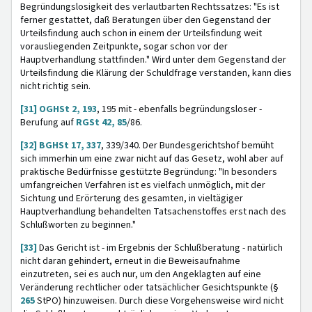
Begründungslosigkeit des verlautbarten Rechtssatzes: "Es ist
ferner gestattet, daß Beratungen über den Gegenstand der
Urteilsfindung auch schon in einem der Urteilsfindung weit
vorausliegenden Zeitpunkte, sogar schon vor der
Hauptverhandlung stattfinden." Wird unter dem Gegenstand der
Urteilsfindung die Klärung der Schuldfrage verstanden, kann dies
nicht richtig sein.
[31]
OGHSt 2, 193
, 195 mit - ebenfalls begründungsloser -
Berufung auf
RGSt 42, 85
/86.
[32]
BGHSt 17, 337
, 339/340. Der Bundesgerichtshof bemüht
sich immerhin um eine zwar nicht auf das Gesetz, wohl aber auf
praktische Bedürfnisse gestützte Begründung: "In besonders
umfangreichen Verfahren ist es vielfach unmöglich, mit der
Sichtung und Erörterung des gesamten, in vieltägiger
Hauptverhandlung behandelten Tatsachenstoffes erst nach des
Schlußworten zu beginnen."
[33]
Das Gericht ist - im Ergebnis der Schlußberatung - natürlich
nicht daran gehindert, erneut in die Beweisaufnahme
einzutreten, sei es auch nur, um den Angeklagten auf eine
Veränderung rechtlicher oder tatsächlicher Gesichtspunkte (§
265
StPO) hinzuweisen. Durch diese Vorgehensweise wird nicht