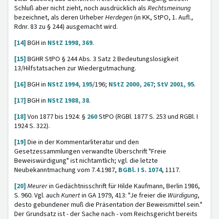
Schluß aber nicht zieht, noch ausdrücklich als
Rechtsmeinung
bezeichnet, als deren Urheber
Herdegen
(in KK, StPO, 1. Aufl.,
Rdnr. 83 zu § 244) ausgemacht wird.
[14]
BGH in
NStZ 1998, 369
.
[15]
BGHR StPO § 244 Abs. 3 Satz 2 Bedeutungslosigkeit
13/Hilfstatsachen zur Wiedergutmachung.
[16]
BGH in
NStZ 1994, 195
/196;
NStZ 2000, 267
;
StV 2001, 95
.
[17]
BGH in
NStZ 1988, 38
.
[18]
Von 1877 bis 1924: §
260
StPO (RGBl. 1877 S. 253 und RGBl. I
1924 S. 322).
[19]
Die in der Kommentarliteratur und den
Gesetzessammlungen verwandte Überschrift "Freie
Beweiswürdigung" ist nichtamtlich; vgl. die letzte
Neubekanntmachung vom 7.4.1987,
BGBl. I S. 1074
, 1117.
[20]
Meurer
in Gedächtnisschrift für Hilde Kaufmann, Berlin 1986,
S. 960. Vgl. auch
Kunert
in GA 1979, 413: "Je freier die
Würdigung
,
desto gebundener muß die Präsentation der Beweismittel sein."
Der Grundsatz ist - der Sache nach - vom Reichsgericht bereits