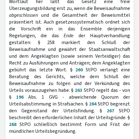
Wortlaut her läßt das Gesetz eine freie
Überzeugungsbildung erst zu, wenn die Beweisaufnahme
abgeschlossen
und die Gesamtheit der Beweismittel
präsentiert ist. Auch gesetzessystematisch ordnet sich
die Vorschrift ein in das Ensemble derjenigen
Regelungen, die das
Ende
der Hauptverhandlung
gestalten: § 258 markiert den Schluß der
Beweisaufnahme und gewährt der Staatsanwaltschaft
und dem Angeklagten (sowie seinem Verteidiger) das
Recht zu Ausführungen und Anträgen; dem Angeklagten
gebührt das letzte Wort. §
260
StPO verlangt eine
Beratung des Gerichts, welche dem Schluß der
Beweisaufnahme zu folgen und der Verkündung des
Urteils vorauszugehen habe. §
263
StPO regelt das - von
§
196
Abs. 1 GVG - abweichende Quorum der
Urteilsabstimmung in Strafsachen. §
264
StPO begrenzt
den Gegenstand der Urteilsfindung. §
267
StPO
beschreibt den erforderlichen Inhalt der Urteilsgründe. §
268
StPO schließlich bestimmt Form und Frist der
mündlichen Urteilsbegründung.