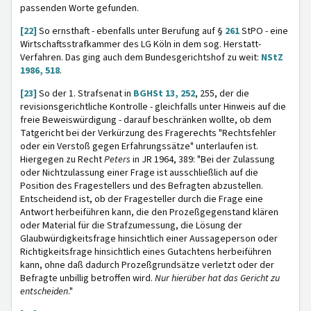
passenden Worte gefunden.
[22]
So ernsthaft - ebenfalls unter Berufung auf §
261
StPO - eine
Wirtschaftsstrafkammer des LG Köln in dem sog. Herstatt-
Verfahren. Das ging auch dem Bundesgerichtshof zu weit:
NStZ
1986, 518
.
[23]
So der 1. Strafsenat in
BGHSt 13, 252
, 255, der die
revisionsgerichtliche Kontrolle - gleichfalls unter Hinweis auf die
freie Beweiswürdigung - darauf beschränken wollte, ob dem
Tatgericht bei der Verkürzung des Fragerechts "Rechtsfehler
oder ein Verstoß gegen Erfahrungssätze" unterlaufen ist.
Hiergegen zu Recht
Peters
in JR 1964, 389: "Bei der Zulassung
oder Nichtzulassung einer Frage ist ausschließlich auf die
Position des Fragestellers und des Befragten abzustellen.
Entscheidend ist, ob der Fragesteller durch die Frage eine
Antwort herbeiführen kann, die den Prozeßgegenstand klären
oder Material für die Strafzumessung, die Lösung der
Glaubwürdigkeitsfrage hinsichtlich einer Aussageperson oder
Richtigkeitsfrage hinsichtlich eines Gutachtens herbeiführen
kann, ohne daß dadurch Prozeßgrundsätze verletzt oder der
Befragte unbillig betroffen wird.
Nur hierüber hat das Gericht zu
entscheiden
."