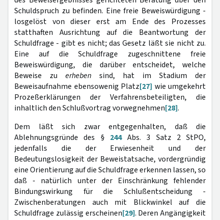
des Beweisergebnisses gerichteten Beratung über den
Schuldspruch zu befinden. Eine freie Beweiswürdigung -
losgelöst von dieser erst am Ende des Prozesses
statthaften Ausrichtung auf die Beantwortung der
Schuldfrage - gibt es nicht; das Gesetz läßt sie nicht zu.
Eine auf die Schuldfrage zugeschnittene freie
Beweiswürdigung, die darüber entscheidet, welche
Beweise zu
erheben
sind, hat im Stadium der
Beweisaufnahme ebensowenig Platz
[27]
wie umgekehrt
Prozeßerklärungen der Verfahrensbeteiligten, die
inhaltlich den Schlußvortrag vorwegnehmen
[28]
.
Dem läßt sich zwar entgegenhalten, daß die
Ablehnungsgründe des §
244
Abs. 3 Satz 2 StPO,
jedenfalls die der Erwiesenheit und der
Bedeutungslosigkeit der Beweistatsache, vordergründig
eine Orientierung auf die Schuldfrage erkennen lassen, so
daß - natürlich unter der Einschränkung fehlender
Bindungswirkung für die Schlußentscheidung -
Zwischenberatungen auch mit Blickwinkel auf die
Schuldfrage zulässig erscheinen
[29]
. Deren Angängigkeit