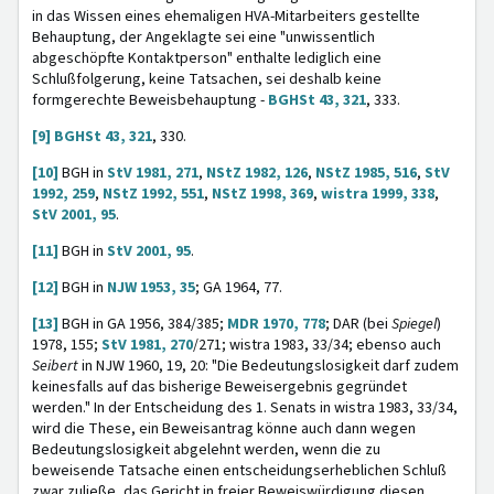
in das Wissen eines ehemaligen HVA-Mitarbeiters gestellte
Behauptung, der Angeklagte sei eine "unwissentlich
abgeschöpfte Kontaktperson" enthalte lediglich eine
Schlußfolgerung, keine Tatsachen, sei deshalb keine
formgerechte Beweisbehauptung -
BGHSt 43, 321
, 333.
[9]
BGHSt 43, 321
, 330.
[10]
BGH in
StV 1981, 271
,
NStZ 1982, 126
,
NStZ 1985, 516
,
StV
1992, 259
,
NStZ 1992, 551
,
NStZ 1998, 369
,
wistra 1999, 338
,
StV 2001, 95
.
[11]
BGH in
StV 2001, 95
.
[12]
BGH in
NJW 1953, 35
; GA 1964, 77.
[13]
BGH in GA 1956, 384/385;
MDR 1970, 778
; DAR (bei
Spiegel
)
1978, 155;
StV 1981, 270
/271; wistra 1983, 33/34; ebenso auch
Seibert
in NJW 1960, 19, 20: "Die Bedeutungslosigkeit darf zudem
keinesfalls auf das bisherige Beweisergebnis gegründet
werden." In der Entscheidung des 1. Senats in wistra 1983, 33/34,
wird die These, ein Beweisantrag könne auch dann wegen
Bedeutungslosigkeit abgelehnt werden, wenn die zu
beweisende Tatsache einen entscheidungserheblichen Schluß
zwar zuließe, das Gericht in freier Beweiswürdigung diesen