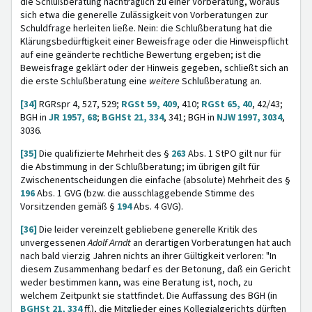
die Schlußberatung nachträglich zu einer Vorberatung, woraus
sich etwa die generelle Zulässigkeit von Vorberatungen zur
Schuldfrage herleiten ließe. Nein: die Schlußberatung hat die
Klärungsbedürftigkeit einer Beweisfrage oder die Hinweispflicht
auf eine geänderte rechtliche Bewertung ergeben; ist die
Beweisfrage geklärt oder der Hinweis gegeben, schließt sich an
die erste Schlußberatung eine
weitere
Schlußberatung an.
[34]
RGRspr 4, 527, 529;
RGSt 59, 409
, 410;
RGSt 65, 40
, 42/43;
BGH in
JR 1957, 68
;
BGHSt 21, 334
, 341; BGH in
NJW 1997, 3034
,
3036.
[35]
Die qualifizierte Mehrheit des §
263
Abs. 1 StPO gilt nur für
die Abstimmung in der Schlußberatung; im übrigen gilt für
Zwischenentscheidungen die einfache (absolute) Mehrheit des §
196
Abs. 1 GVG (bzw. die ausschlaggebende Stimme des
Vorsitzenden gemäß §
194
Abs. 4 GVG).
[36]
Die leider vereinzelt gebliebene generelle Kritik des
unvergessenen
Adolf Arndt
an derartigen Vorberatungen hat auch
nach bald vierzig Jahren nichts an ihrer Gültigkeit verloren: "In
diesem Zusammenhang bedarf es der Betonung, daß ein Gericht
weder bestimmen kann, was eine Beratung ist, noch, zu
welchem Zeitpunkt sie stattfindet. Die Auffassung des BGH (in
BGHSt 21, 334
ff.), die Mitglieder eines Kollegialgerichts dürften