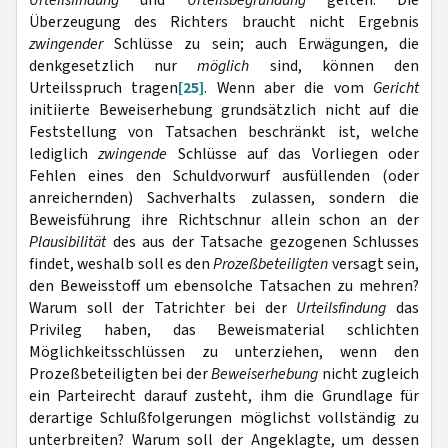
Urteilsfindung
und
Urteilsbegründung
gelten: Die
Überzeugung des Richters braucht nicht Ergebnis
zwingender
Schlüsse zu sein; auch Erwägungen, die
denkgesetzlich nur
möglich
sind, können den
Urteilsspruch tragen
[25]
. Wenn aber die vom
Gericht
initiierte Beweiserhebung grundsätzlich nicht auf die
Feststellung von Tatsachen beschränkt ist, welche
lediglich
zwingende
Schlüsse auf das Vorliegen oder
Fehlen eines den Schuldvorwurf ausfüllenden (oder
anreichernden) Sachverhalts zulassen, sondern die
Beweisführung ihre Richtschnur allein schon an der
Plausibilität
des aus der Tatsache gezogenen Schlusses
findet, weshalb soll es den
Prozeßbeteiligten
versagt sein,
den Beweisstoff um ebensolche Tatsachen zu mehren?
Warum soll der Tatrichter bei der
Urteilsfindung
das
Privileg haben, das Beweismaterial schlichten
Möglichkeitsschlüssen zu unterziehen, wenn den
Prozeßbeteiligten bei der
Beweiserhebung
nicht zugleich
ein Parteirecht darauf
zusteht, ihm die Grundlage für
derartige Schlußfolgerungen möglichst vollständig zu
unterbreiten? Warum soll der Angeklagte, um dessen