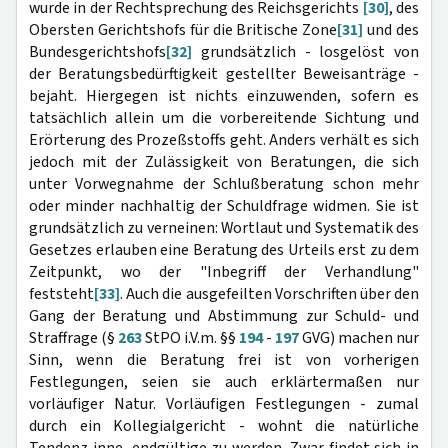
wurde in der Rechtsprechung des Reichsgerichts
[30]
, des
Obersten Gerichtshofs für die Britische Zone
[31]
und des
Bundesgerichtshofs
[32]
grundsätzlich - losgelöst von
der Beratungsbedürftigkeit gestellter Beweisanträge -
bejaht. Hiergegen ist nichts einzuwenden, sofern es
tatsächlich allein um die vorbereitende Sichtung und
Erörterung des Prozeßstoffs geht. Anders verhält es sich
jedoch mit der Zulässigkeit von Beratungen, die sich
unter Vorwegnahme der Schlußberatung schon mehr
oder minder nachhaltig der Schuldfrage widmen. Sie ist
grundsätzlich zu verneinen: Wortlaut und Systematik des
Gesetzes erlauben eine Beratung des Urteils erst zu dem
Zeitpunkt, wo der "Inbegriff der Verhandlung"
feststeht
[33]
. Auch die ausgefeilten Vorschriften über den
Gang der Beratung und Abstimmung zur Schuld- und
Straffrage (§
263
StPO i.V.m. §§
194
-
197
GVG) machen nur
Sinn, wenn die Beratung frei ist von vorherigen
Festlegungen, seien sie auch erklärtermaßen nur
vorläufiger Natur. Vorläufigen Festlegungen - zumal
durch ein Kollegialgericht - wohnt die natürliche
Tendenz inne, endgültige zu werden. Zwar findet sich in