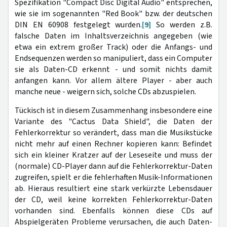
Spezifikation "Compact Disc Digital Audio" entsprechen,
wie sie im sogenannten "Red Book" bzw. der deutschen
DIN EN 60908 festgelegt wurden.
[9]
So werden z.B.
falsche Daten im Inhaltsverzeichnis angegeben (wie
etwa ein extrem großer Track) oder die Anfangs- und
Endsequenzen werden so manipuliert, dass ein Computer
sie als Daten-CD erkennt - und somit nichts damit
anfangen kann. Vor allem ältere Player - aber auch
manche neue - weigern sich, solche CDs abzuspielen.
Tückisch ist in diesem Zusammenhang insbesondere eine
Variante des "Cactus Data Shield", die Daten der
Fehlerkorrektur so verändert, dass man die Musikstücke
nicht mehr auf einen Rechner kopieren kann: Befindet
sich ein kleiner Kratzer auf der Leseseite und muss der
(normale) CD-Player dann auf die Fehlerkorrektur-Daten
zugreifen, spielt er die fehlerhaften Musik-Informationen
ab. Hieraus resultiert eine stark verkürzte Lebensdauer
der CD, weil keine korrekten Fehlerkorrektur-Daten
vorhanden sind. Ebenfalls können diese CDs auf
Abspielgeräten Probleme verursachen, die auch Daten-