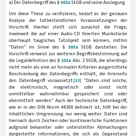
a) Der Datenbegriff des §
303a
StGB und seine Auslegung
Um diese These zu verifizieren, bedarf es der genauen
Analyse der tatbestandlichen Voraussetzungen der
Vorschrift. Hierbei stellt sich zunächst die Frage,
inwieweit die auf einer Audio-CD fixierten Musikstücke
überhaupt taugliches Tatobjekt sein können, mithin
"Daten" im Sinne des §
303a
StGB darstellen. Die
Vorschrift verweist zur weiteren Begriffsbestimmung auf
die Legaldefinition des §
202a
Abs. 2 StGB, die allerdings
nicht mehr als eine an formalen Kriterien ausgerichtete
Beschränkung des Datenbegriffs enthält, die ihrerseits
den Datenbegriff voraussetzt:
[13]
"Daten...sind solche,
die elektronisch, magnetisch oder sonst nicht
unmittelbar wahrnehmbar gespeichert sind oder
übermittelt werden." Auch der technische Datenbegriff,
wie er in der DIN-Norm 44300 definiert ist, hilft bei der
inhaltlichen Umgrenzung nur wenig weiter: Daten sind
hiernach durch Zeichen oder kontinuierliche Funktionen
aufgrund bekannter oder unterstellter Abmachungen
dargestellte Informationen, die sich als Gegenstand