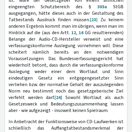
ist. Wäre der Gesetzgeber von einem ähnlichen
eingeengten Schutzbereich des §
303a
StGB
ausgegangen, hätte dieses auch in der Gestaltung des
Tatbestands Ausdruck finden müssen.
[23]
Zu keinem
anderen Ergebnis kommt man im übrigen, wenn man im
Hinblick auf die (aus den Artt.
12
,
14
GG resultierenden)
Belange der Audio-CD-Hersteller verweist und eine
verfassungskonforme Auslegung vornehmen will. Diese
scheitert nämlich bereits an den notwendigen
Voraussetzungen. Das Bundesverfassungsgericht hat
wiederholt betont, dass durch die verfassungskonforme
Auslegung weder einer dem Wortlaut und Sinn
eindeutigen Gesetz ein entgegengesetzter Sinn
verliehen bzw. der normative Gehalt der auszulegenden
Norm neu bestimmt noch das gesetzgeberische Ziel
verfehlt werden darf.
[24]
Sowohl Wortlaut als auch
Gesetzesweck und Bedeutungszusammenhang lassen
aber - wie aufgezeigt - insoweit keinen Spielraum.
In Anbetracht der Funktionsweise von CD-Laufwerken ist
schließlich das Auffangtatbestandsmerkmal der