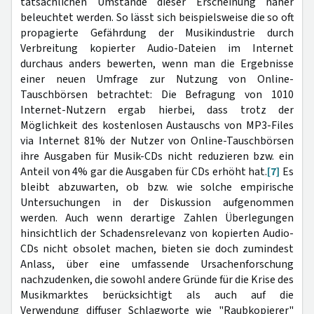
tatsächlichen Umstände dieser Erscheinung näher
beleuchtet werden. So lässt sich beispielsweise die so oft
propagierte Gefährdung der Musikindustrie durch
Verbreitung kopierter Audio-Dateien im Internet
durchaus anders bewerten, wenn man die Ergebnisse
einer neuen Umfrage zur Nutzung von Online-
Tauschbörsen betrachtet: Die Befragung von 1010
Internet-Nutzern ergab hierbei, dass trotz der
Möglichkeit des kostenlosen Austauschs von MP3-Files
via Internet 81% der Nutzer von Online-Tauschbörsen
ihre Ausgaben für Musik-CDs nicht reduzieren bzw. ein
Anteil von 4% gar die Ausgaben für CDs erhöht hat.
[7]
Es
bleibt abzuwarten, ob bzw. wie solche empirische
Untersuchungen in der Diskussion aufgenommen
werden. Auch wenn derartige Zahlen Überlegungen
hinsichtlich der Schadensrelevanz von kopierten Audio-
CDs nicht obsolet machen, bieten sie doch zumindest
Anlass, über eine umfassende Ursachenforschung
nachzudenken, die sowohl andere Gründe für die Krise des
Musikmarktes berücksichtigt als auch auf die
Verwendung diffuser Schlagworte wie "Raubkopierer"