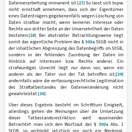
Datenverarbeitung immanent ist.
[27]
So lässt sich bspw.
nicht ernsthaft annehmen, dass sich der Eigentümer
eines Datenträgers gegebenenfalls wegen Löschung von
Daten strafbar macht, wenn keinerlei Interesse oder
Rechte von dritter Seite an der Unversehrtheit der Daten
bestehen.
[28]
Bei abstrakter Betrachtungsweise liegt
somit das eigentliche Problem des §
303a
StGB nicht in
der inhaltlichen Abgrenzung des Datenbegriffs im StGB,
sondern in der fehlenden Zuordnung der Daten im
Hinblick auf Interessen bzw. Rechte anderer. Ein
strafwürdiges Unrecht liegt nur dann vor, wenn ein
anderer als der Täter von der Tat betroffen ist;
[29]
andernfalls wäre die verfassungsrechtliche Legitimation
des Straftatbestandes der Datenveränderung nicht
gewährleistet.
[30]
Über dieses Ergebnis besteht im Schrifttum Einigkeit,
allerdings gehen die Meinungen über die Umsetzung
dieser Tatbestandsrestriktion weit auseinander.
Betrachtet man sich den Wortlaut des §
303a
Abs. 1
StGB, so verbleibt letztlich nur noch ein Merkmal,