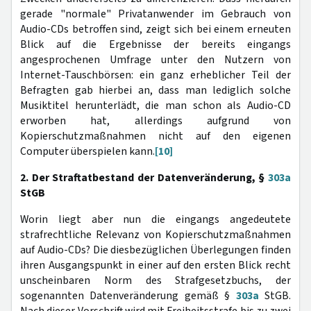
gerade "normale" Privatanwender im Gebrauch von
Audio-CDs betroffen sind, zeigt sich bei einem erneuten
Blick auf die Ergebnisse der bereits eingangs
angesprochenen Umfrage unter den Nutzern von
Internet-Tauschbörsen: ein ganz erheblicher Teil der
Befragten gab hierbei an, dass man lediglich solche
Musiktitel herunterlädt, die man schon als Audio-CD
erworben hat, allerdings aufgrund von
Kopierschutzmaßnahmen nicht auf den eigenen
Computer überspielen kann.
[10]
2. Der Straftatbestand der Datenveränderung, §
303a
StGB
Worin liegt aber nun die eingangs angedeutete
strafrechtliche Relevanz von Kopierschutzmaßnahmen
auf Audio-CDs? Die diesbezüglichen Überlegungen finden
ihren Ausgangspunkt in einer auf den ersten Blick recht
unscheinbaren Norm des Strafgesetzbuchs, der
sogenannten Datenveränderung gemäß §
303a
StGB.
Nach dieser Vorschrift wird mit Freiheitsstrafe bis zu zwei