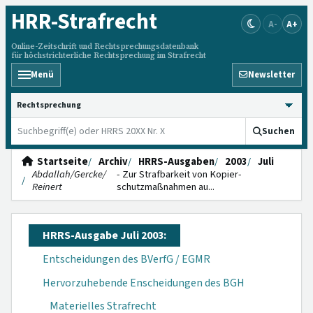
HRR
-Strafrecht
A-
A+
Online-Zeitschrift und Rechtsprechungsdatenbank
für höchstrichterliche Rechtsprechung im Strafrecht
Menü
Newsletter
HRRS durchsuchen
Suchen
Startseite
Archiv
HRRS-Ausgaben
2003
Juli
Abdallah/Gercke/
- Zur Straf­barkeit von Kopier­
Reinert
schutzmaßnahmen au...
HRRS-Ausgabe Juli 2003:
Entscheidungen des BVerfG / EGMR
Hervorzuhebende Enscheidungen des BGH
Materielles Strafrecht