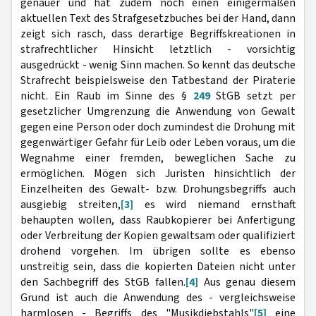
genauer und hat zudem noch einen einigermaßen
aktuellen Text des Strafgesetzbuches bei der Hand, dann
zeigt sich rasch, dass derartige Begriffskreationen in
strafrechtlicher Hinsicht letztlich - vorsichtig
ausgedrückt - wenig Sinn machen. So kennt das deutsche
Strafrecht beispielsweise den Tatbestand der Piraterie
nicht. Ein Raub im Sinne des §
249
StGB setzt per
gesetzlicher Umgrenzung die Anwendung von Gewalt
gegen eine Person oder doch zumindest die Drohung mit
gegenwärtiger Gefahr für Leib oder Leben voraus, um die
Wegnahme einer fremden, beweglichen Sache zu
ermöglichen. Mögen sich Juristen hinsichtlich der
Einzelheiten des Gewalt- bzw. Drohungsbegriffs auch
ausgiebig streiten,
[3]
es wird niemand ernsthaft
behaupten wollen, dass Raubkopierer bei Anfertigung
oder Verbreitung der Kopien gewaltsam oder qualifiziert
drohend vorgehen. Im übrigen sollte es ebenso
unstreitig sein, dass die kopierten Dateien nicht unter
den Sachbegriff des StGB fallen.
[4]
Aus genau diesem
Grund ist auch die Anwendung des - vergleichsweise
harmlosen - Begriffs des "Musikdiebstahls"
[5]
eine