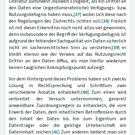
Literatur zumindest insoweit Einigkeit, als ein Dritter an
den Daten eine (eigentümerähnliche) Verfügungs- bzw.
Nutzungsbefugnis haben muss,
[37]
wobei sich diese nach
den Regelungen des Zivilrechts richten soll.
[38]
Freilich
ist mit dieser Erkenntnis noch nicht allzu viel gewonnen,
denn insbesondere der Begriff der Verfügungsbefugnis ist
aufgrund der fehlenden Sachqualität von Daten sicherlich
nicht im sachenrechtlichen Sinn zu verstehen;
[39]
er
bleibt ebenso wie der Verweis auf das Nutzungsrecht
Dritter an den Daten diffus, als man hierfür wiederum
keinen tauglichen Anknüpfungspunkt aufzeigt.
Vor dem Hintergrund dieses Problems haben sich zwecks
Lösung in Rechtsprechung und Schrifttum zwei
verschiedene Ansätze entwickelt:
[40]
Zum einen wird
verbreitet der Versuch unternommen, generell
anwendbare Zuordnungsregeln zu entwickeln, die vom
Erwerb der Daten, dem inhaltlichen Betroffensein durch
den Inhalt der Daten bis hin zum Eigentum am
Datenträger oder die geistige Urheberschaft am
Dateninhalt reichen.
[41]
Zum anderen bedient man sich