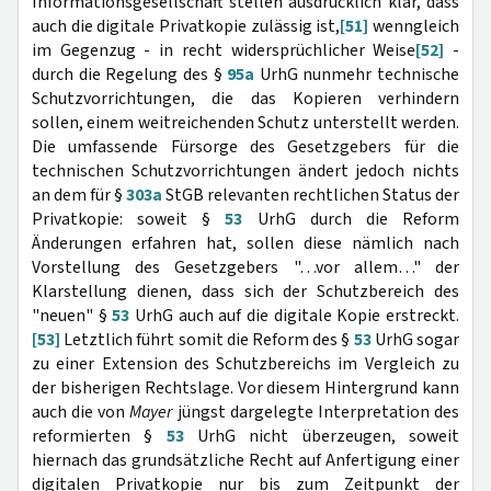
Informationsgesellschaft stellen ausdrücklich klar, dass
auch die digitale Privatkopie zulässig ist,
[51]
wenngleich
im Gegenzug - in recht widersprüchlicher Weise
[52]
-
durch die Regelung des §
95a
UrhG nunmehr technische
Schutzvorrichtungen, die das Kopieren verhindern
sollen, einem weitreichenden Schutz unterstellt werden.
Die umfassende Fürsorge des Gesetzgebers für die
technischen Schutzvorrichtungen ändert jedoch nichts
an dem für §
303a
StGB relevanten rechtlichen Status der
Privatkopie: soweit §
53
UrhG durch die Reform
Änderungen erfahren hat, sollen diese nämlich nach
Vorstellung des Gesetzgebers "…vor allem…" der
Klarstellung dienen, dass sich der Schutzbereich des
"neuen" §
53
UrhG auch auf die digitale Kopie erstreckt.
[53]
Letztlich führt somit die Reform des §
53
UrhG sogar
zu einer Extension des Schutzbereichs im Vergleich zu
der bisherigen Rechtslage. Vor diesem Hintergrund kann
auch die von
Mayer
jüngst dargelegte Interpretation des
reformierten §
53
UrhG nicht überzeugen, soweit
hiernach das grundsätzliche Recht auf Anfertigung einer
digitalen Privatkopie nur bis zum Zeitpunkt der