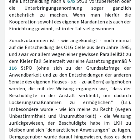
eine Entscheidung nach §
67b
StGB vorzubereiten oder
die Unterbringungsanordnung sogar gänzlich
entbehrlich zu machen. Wenn man hierfür die
Kooperation sowohl des eigenen Mandanten als auch der
Einrichtung gewinnt, ist in der Tat viel gewonnen.
Zurückzukommen ist - wie angekündigt - noch einmal
auf die Entscheidung des OLG Celle aus dem Jahre 1995,
und zwar vor allem wegen einer gewissen Parallelität zu
dem Kieler Fall: Seinerzeit war eine Aussetzung gemäß §
116
StPO (ohne sich zu der Grundsatzfrage der
Anwendbarkeit und zu den Entscheidungen der anderen
Senate des eigenen Hauses - s.o. - zu äußern) aufgehoben
worden, die mit der Weisung ergangen war, "dass der
Beschuldigte in der Anstalt verbleibt, um dadurch
Lockerungsmaßnahmen zu ermöglichen" (Ls.).
Insbesondere wurde - wie ich meine zu Recht (wegen
Unbestimmtheit und Unzumutbarkeit) - die Weisung
zurückgewiesen, der Beschuldigte habe im LKH zu
bleiben und sich "den ärztlichen Anweisungen" zu fügen.
Demgegenüber wurde darauf hingewiesen, dass es dem