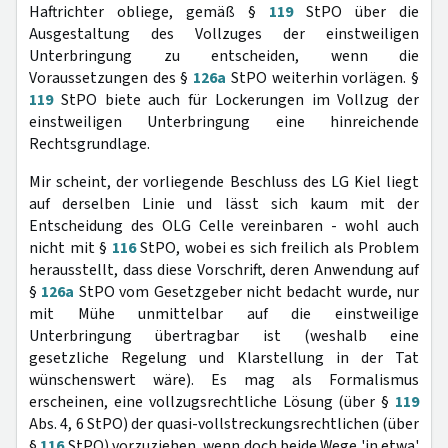
Haftrichter obliege, gemäß §
119
StPO über die
Ausgestaltung des Vollzuges der einstweiligen
Unterbringung zu entscheiden, wenn die
Voraussetzungen des §
126a
StPO weiterhin vorlägen. §
119
StPO biete auch für Lockerungen im Vollzug der
einstweiligen Unterbringung eine hinreichende
Rechtsgrundlage.
Mir scheint, der vorliegende Beschluss des LG Kiel liegt
auf derselben Linie und lässt sich kaum mit der
Entscheidung des OLG Celle vereinbaren - wohl auch
nicht mit §
116
StPO, wobei es sich freilich als Problem
herausstellt, dass diese Vorschrift, deren Anwendung auf
§
126a
StPO vom Gesetzgeber nicht bedacht wurde, nur
mit Mühe unmittelbar auf die einstweilige
Unterbringung übertragbar ist (weshalb eine
gesetzliche Regelung und Klarstellung in der Tat
wünschenswert wäre). Es mag als Formalismus
erscheinen, eine vollzugsrechtliche Lösung (über §
119
Abs. 4, 6 StPO) der quasi-vollstreckungsrechtlichen (über
§
116
StPO) vorzuziehen, wenn doch beide Wege 'in etwa'