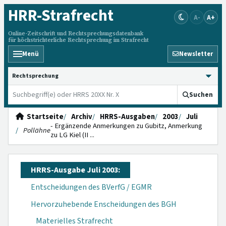
HRR
-Strafrecht
A-
A+
Online-Zeitschrift und Rechtsprechungsdatenbank
für höchstrichterliche Rechtsprechung im Strafrecht
Menü
Newsletter
HRRS durchsuchen
Suchen
Startseite
Archiv
HRRS-Ausgaben
2003
Juli
- Er­gänzende Anmer­kungen zu Gubitz, Anmerkung
Pollähne
zu LG Kiel (II ...
HRRS-Ausgabe Juli 2003:
Entscheidungen des BVerfG / EGMR
Hervorzuhebende Enscheidungen des BGH
Materielles Strafrecht