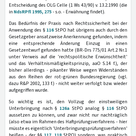
Entscheidung des OLG Celle (1 Ws 43/90) v. 13.2.1990 (die
in
NdsRPfl 1995, 275
- s.o. - Erwähnung findet).
Das Bedürfnis der Praxis nach Rechtssicherheit bei der
Anwendung des §
116
StPO hat übrigens auch durch den
Gesetzgeber ansatzweise Anerkennung gefunden, indem
eine entsprechende Änderung Einzug in einen
Gesetzentwurf gefunden hatte (BR-Drs 775/01 Art.2 Nr.1
unter Verweis auf die 'rechtspolitische Erwünschtheit'
und das Verhältnismäßigkeitsprinzip, aaO S.14 f.), der
bisher allerdings - pikanter Weise wegen Widerständen
aus den Reihen der rot-grünen Bundesregierung (vgl.
dazu R&P 2002, 133 f.) - nicht weiter verfolgt bzw. wieder
aufgegriffen wurde.
So wichtig es ist, den Vollzug der einstweiligen
Unterbringung nach §
126a
StPO analog §
116
StPO
aussetzen zu können, und zwar nicht nur nachträglich
(also etwa im Rahmen des Haftprüfungsverfahrens - hier
müsste es eigentlich 'Unterbringungsprüfungsverfahren'
heißen - der §§
117
,
118
StPO) sondern, was praktisch