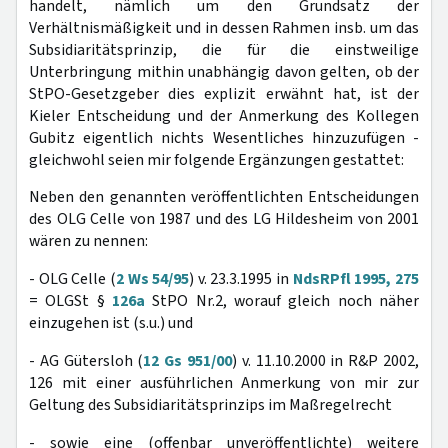
handelt, nämlich um den Grundsatz der
Verhältnismäßigkeit und in dessen Rahmen insb. um das
Subsidiaritätsprinzip, die für die einstweilige
Unterbringung mithin unabhängig davon gelten, ob der
StPO-Gesetzgeber dies explizit erwähnt hat, ist der
Kieler Entscheidung und der Anmerkung des Kollegen
Gubitz eigentlich nichts Wesentliches hinzuzufügen -
gleichwohl seien mir folgende Ergänzungen gestattet:
Neben den genannten veröffentlichten Entscheidungen
des OLG Celle von 1987 und des LG Hildesheim von 2001
wären zu nennen:
- OLG Celle (
2 Ws 54/95
) v. 23.3.1995 in
NdsRPfl 1995, 275
= OLGSt §
126a
StPO Nr.2, worauf gleich noch näher
einzugehen ist (s.u.) und
- AG Gütersloh (
12 Gs 951/00
) v. 11.10.2000 in R&P 2002,
126 mit einer ausführlichen Anmerkung von mir zur
Geltung des Subsidiaritätsprinzips im Maßregelrecht
- sowie eine (offenbar unveröffentlichte) weitere