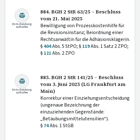
884. BGH 2 StR 63/25 – Beschluss
vom 21. Mai 2025
Entscheidung
Bewilligung von Prozesskostenhilfe für
aufrufen
die Revisionsinstanz; Beiordnung einer
Rechtsanwältin für die Adhäsionsklägerin.
§
404
Abs. 5 StPO; §
119
Abs. 1 Satz 2 ZPO;
§
121
Abs. 2 ZPO
885. BGH 2 StR 141/25 – Beschluss
vom 3. Juni 2025 (LG Frankfurt am
Entscheidung
Main)
aufrufen
Korrektur einer Einziehungsentscheidung
(ungenaue Bezeichnung der
einzuziehenden Gegenstände:
„Betäubungsmittelutensilien“).
§
74
Abs. 1 StGB