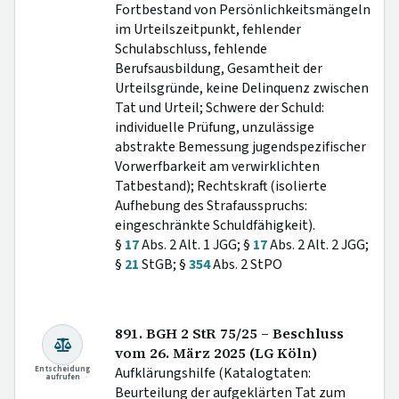
Fortbestand von Persönlichkeitsmängeln
im Urteilszeitpunkt, fehlender
Schulabschluss, fehlende
Berufsausbildung, Gesamtheit der
Urteilsgründe, keine Delinquenz zwischen
Tat und Urteil; Schwere der Schuld:
individuelle Prüfung, unzulässige
abstrakte Bemessung jugendspezifischer
Vorwerfbarkeit am verwirklichten
Tatbestand); Rechtskraft (isolierte
Aufhebung des Strafausspruchs:
eingeschränkte Schuldfähigkeit).
§
17
Abs. 2 Alt. 1 JGG; §
17
Abs. 2 Alt. 2 JGG;
§
21
StGB; §
354
Abs. 2 StPO
891. BGH 2 StR 75/25 – Beschluss
vom 26. März 2025 (LG Köln)
Entscheidung
Aufklärungshilfe (Katalogtaten:
aufrufen
Beurteilung der aufgeklärten Tat zum