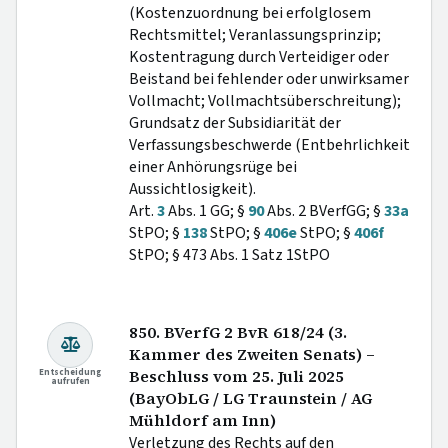
(Kostenzuordnung bei erfolglosem
Rechtsmittel; Veranlassungsprinzip;
Kostentragung durch Verteidiger oder
Beistand bei fehlender oder unwirksamer
Vollmacht; Vollmachtsüberschreitung);
Grundsatz der Subsidiarität der
Verfassungsbeschwerde (Entbehrlichkeit
einer Anhörungsrüge bei
Aussichtlosigkeit).
Art.
3
Abs. 1 GG; §
90
Abs. 2 BVerfGG; §
33a
StPO; §
138
StPO; §
406e
StPO; §
406f
StPO; § 473 Abs. 1 Satz 1StPO
850. BVerfG 2 BvR 618/24 (3.
Kammer des Zweiten Senats) –
Entscheidung
Beschluss vom 25. Juli 2025
aufrufen
(BayObLG / LG Traunstein / AG
Mühldorf am Inn)
Verletzung des Rechts auf den