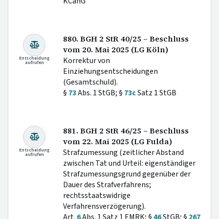
KCanG
880. BGH 2 StR 40/25 – Beschluss
vom 20. Mai 2025 (LG Köln)
Entscheidung
Korrektur von
aufrufen
Einziehungsentscheidungen
(Gesamtschuld).
§
73
Abs. 1 StGB; §
73c
Satz 1 StGB
881. BGH 2 StR 46/25 – Beschluss
vom 22. Mai 2025 (LG Fulda)
Entscheidung
Strafzumessung (zeitlicher Abstand
aufrufen
zwischen Tat und Urteil: eigenständiger
Strafzumessungsgrund gegenüber der
Dauer des Strafverfahrens;
rechtsstaatswidrige
Verfahrensverzögerung).
Art.
6
Abs. 1 Satz 1 EMRK; §
46
StGB; §
267