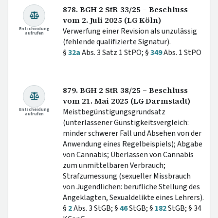
878. BGH 2 StR 33/25 – Beschluss
vom 2. Juli 2025 (LG Köln)
Entscheidung
Verwerfung einer Revision als unzulässig
aufrufen
(fehlende qualifizierte Signatur).
§
32a
Abs. 3 Satz 1 StPO; §
349
Abs. 1 StPO
879. BGH 2 StR 38/25 – Beschluss
vom 21. Mai 2025 (LG Darmstadt)
Entscheidung
Meistbegünstigungsgrundsatz
aufrufen
(unterlassener Günstigkeitsvergleich:
minder schwerer Fall und Absehen von der
Anwendung eines Regelbeispiels); Abgabe
von Cannabis; Überlassen von Cannabis
zum unmittelbaren Verbrauch;
Strafzumessung (sexueller Missbrauch
von Jugendlichen: berufliche Stellung des
Angeklagten, Sexualdelikte eines Lehrers).
§
2
Abs. 3 StGB; §
46
StGB; §
182
StGB; § 34