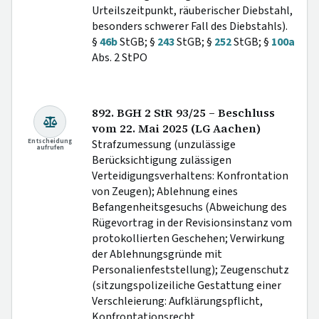
Urteilszeitpunkt, räuberischer Diebstahl,
besonders schwerer Fall des Diebstahls).
§
46b
StGB; §
243
StGB; §
252
StGB; §
100a
Abs. 2 StPO
892. BGH 2 StR 93/25 – Beschluss
vom 22. Mai 2025 (LG Aachen)
Entscheidung
Strafzumessung (unzulässige
aufrufen
Berücksichtigung zulässigen
Verteidigungsverhaltens: Konfrontation
von Zeugen); Ablehnung eines
Befangenheitsgesuchs (Abweichung des
Rügevortrag in der Revisionsinstanz vom
protokollierten Geschehen; Verwirkung
der Ablehnungsgründe mit
Personalienfeststellung); Zeugenschutz
(sitzungspolizeiliche Gestattung einer
Verschleierung: Aufklärungspflicht,
Konfrontationsrecht,