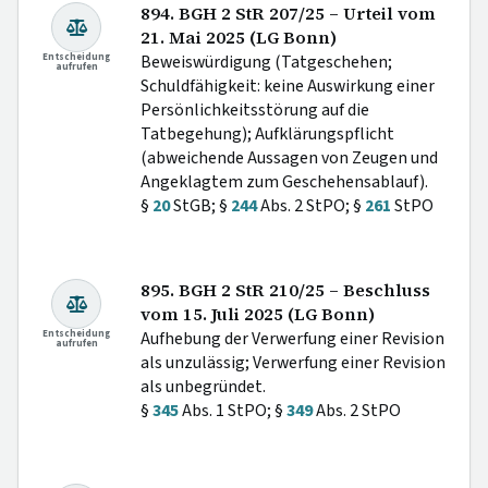
894. BGH 2 StR 207/25 – Urteil vom
21. Mai 2025 (LG Bonn)
Entscheidung
Beweiswürdigung (Tatgeschehen;
aufrufen
Schuldfähigkeit: keine Auswirkung einer
Persönlichkeitsstörung auf die
Tatbegehung); Aufklärungspflicht
(abweichende Aussagen von Zeugen und
Angeklagtem zum Geschehensablauf).
§
20
StGB; §
244
Abs. 2 StPO; §
261
StPO
895. BGH 2 StR 210/25 – Beschluss
vom 15. Juli 2025 (LG Bonn)
Entscheidung
Aufhebung der Verwerfung einer Revision
aufrufen
als unzulässig; Verwerfung einer Revision
als unbegründet.
§
345
Abs. 1 StPO; §
349
Abs. 2 StPO