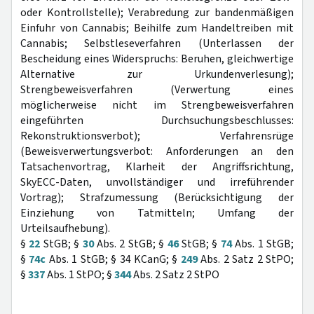
oder Kontrollstelle); Verabredung zur bandenmäßigen
Einfuhr von Cannabis; Beihilfe zum Handeltreiben mit
Cannabis; Selbstleseverfahren (Unterlassen der
Bescheidung eines Widerspruchs: Beruhen, gleichwertige
Alternative zur Urkundenverlesung);
Strengbeweisverfahren (Verwertung eines
möglicherweise nicht im Strengbeweisverfahren
eingeführten Durchsuchungsbeschlusses:
Rekonstruktionsverbot); Verfahrensrüge
(Beweisverwertungsverbot: Anforderungen an den
Tatsachenvortrag, Klarheit der Angriffsrichtung,
SkyECC-Daten, unvollständiger und irreführender
Vortrag); Strafzumessung (Berücksichtigung der
Einziehung von Tatmitteln; Umfang der
Urteilsaufhebung).
§
22
StGB; §
30
Abs. 2 StGB; §
46
StGB; §
74
Abs. 1 StGB;
§
74c
Abs. 1 StGB; § 34 KCanG; §
249
Abs. 2 Satz 2 StPO;
§
337
Abs. 1 StPO; §
344
Abs. 2 Satz 2 StPO