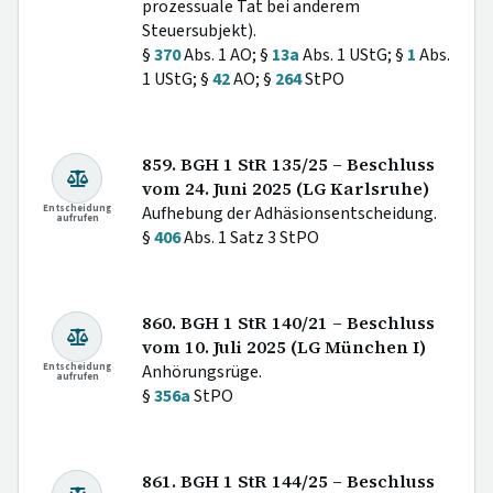
prozessuale Tat bei anderem
Steuersubjekt).
§
370
Abs. 1 AO; §
13a
Abs. 1 UStG; §
1
Abs.
1 UStG; §
42
AO; §
264
StPO
859. BGH 1 StR 135/25 – Beschluss
vom 24. Juni 2025 (LG Karlsruhe)
Entscheidung
Aufhebung der Adhäsionsentscheidung.
aufrufen
§
406
Abs. 1 Satz 3 StPO
860. BGH 1 StR 140/21 – Beschluss
vom 10. Juli 2025 (LG München I)
Entscheidung
Anhörungsrüge.
aufrufen
§
356a
StPO
861. BGH 1 StR 144/25 – Beschluss