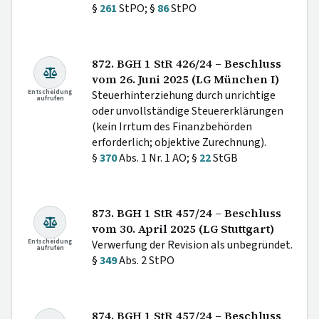
§
261
StPO; §
86
StPO
872. BGH 1 StR 426/24 – Beschluss
vom 26. Juni 2025 (LG München I)
Entscheidung
Steuerhinterziehung durch unrichtige
aufrufen
oder unvollständige Steuererklärungen
(kein Irrtum des Finanzbehörden
erforderlich; objektive Zurechnung).
§
370
Abs. 1 Nr. 1 AO; §
22
StGB
873. BGH 1 StR 457/24 – Beschluss
vom 30. April 2025 (LG Stuttgart)
Entscheidung
Verwerfung der Revision als unbegründet.
aufrufen
§
349
Abs. 2 StPO
874. BGH 1 StR 457/24 – Beschluss