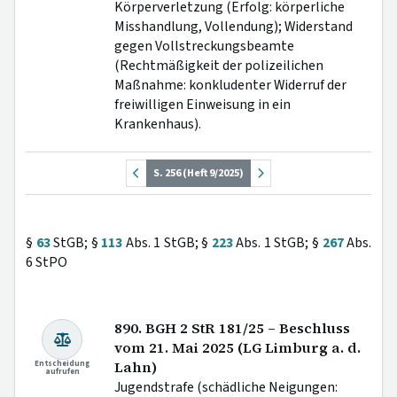
Körperverletzung (Erfolg: körperliche
Misshandlung, Vollendung); Widerstand
gegen Vollstreckungsbeamte
(Rechtmäßigkeit der polizeilichen
Maßnahme: konkludenter Widerruf der
freiwilligen Einweisung in ein
Krankenhaus).
S. 256 (Heft 9/2025)
§
63
StGB; §
113
Abs. 1 StGB; §
223
Abs. 1 StGB; §
267
Abs.
6 StPO
890. BGH 2 StR 181/25 – Beschluss
vom 21. Mai 2025 (LG Limburg a. d.
Entscheidung
Lahn)
aufrufen
Jugendstrafe (schädliche Neigungen: