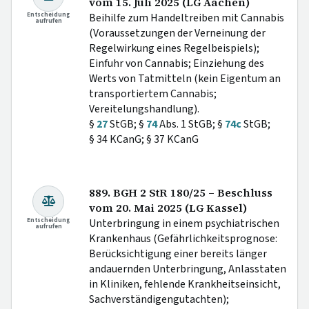
vom 15. Juli 2025 (LG Aachen)
Entscheidung
Beihilfe zum Handeltreiben mit Cannabis
aufrufen
(Voraussetzungen der Verneinung der
Regelwirkung eines Regelbeispiels);
Einfuhr von Cannabis; Einziehung des
Werts von Tatmitteln (kein Eigentum an
transportiertem Cannabis;
Vereitelungshandlung).
§
27
StGB; §
74
Abs. 1 StGB; §
74c
StGB;
§ 34 KCanG; § 37 KCanG
889. BGH 2 StR 180/25 – Beschluss
vom 20. Mai 2025 (LG Kassel)
Entscheidung
Unterbringung in einem psychiatrischen
aufrufen
Krankenhaus (Gefährlichkeitsprognose:
Berücksichtigung einer bereits länger
andauernden Unterbringung, Anlasstaten
in Kliniken, fehlende Krankheitseinsicht,
Sachverständigengutachten);