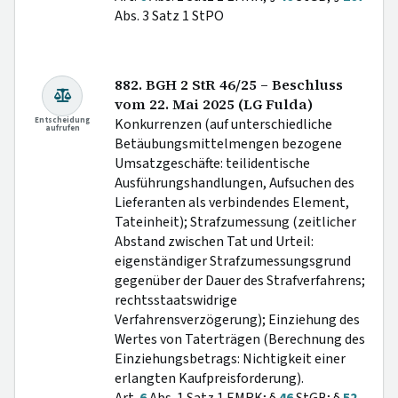
Abs. 3 Satz 1 StPO
882. BGH 2 StR 46/25 – Beschluss
vom 22. Mai 2025 (LG Fulda)
Entscheidung
Konkurrenzen (auf unterschiedliche
aufrufen
Betäubungsmittelmengen bezogene
Umsatzgeschäfte: teilidentische
Ausführungshandlungen, Aufsuchen des
Lieferanten als verbindendes Element,
Tateinheit); Strafzumessung (zeitlicher
Abstand zwischen Tat und Urteil:
eigenständiger Strafzumessungsgrund
gegenüber der Dauer des Strafverfahrens;
rechtsstaatswidrige
Verfahrensverzögerung); Einziehung des
Wertes von Taterträgen (Berechnung des
Einziehungsbetrags: Nichtigkeit einer
erlangten Kaufpreisforderung).
Art.
6
Abs. 1 Satz 1 EMRK; §
46
StGB; §
52