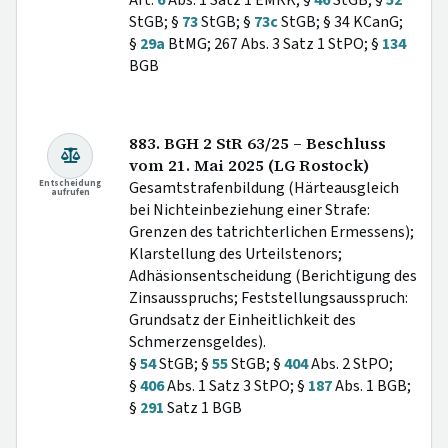
StGB; §
73
StGB; §
73c
StGB; § 34 KCanG;
§
29a
BtMG; 267 Abs. 3 Satz 1 StPO; §
134
BGB
883. BGH 2 StR 63/25 – Beschluss
vom 21. Mai 2025 (LG Rostock)
Entscheidung
Gesamtstrafenbildung (Härteausgleich
aufrufen
bei Nichteinbeziehung einer Strafe:
Grenzen des tatrichterlichen Ermessens);
Klarstellung des Urteilstenors;
Adhäsionsentscheidung (Berichtigung des
Zinsausspruchs; Feststellungsausspruch:
Grundsatz der Einheitlichkeit des
Schmerzensgeldes).
§
54
StGB; §
55
StGB; §
404
Abs. 2 StPO;
§
406
Abs. 1 Satz 3 StPO; §
187
Abs. 1 BGB;
§
291
Satz 1 BGB