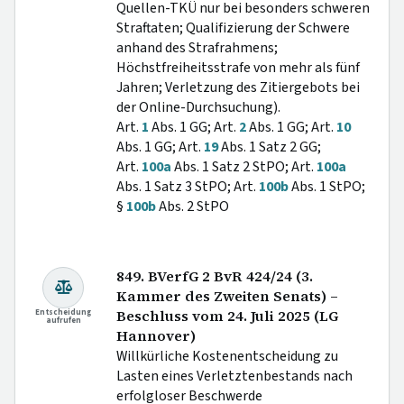
Quellen-TKÜ nur bei besonders schweren
Straftaten; Qualifizierung der Schwere
anhand des Strafrahmens;
Höchstfreiheitsstrafe von mehr als fünf
Jahren; Verletzung des Zitiergebots bei
der Online-Durchsuchung).
Art.
1
Abs. 1 GG; Art.
2
Abs. 1 GG; Art.
10
Abs. 1 GG; Art.
19
Abs. 1 Satz 2 GG;
Art.
100a
Abs. 1 Satz 2 StPO; Art.
100a
Abs. 1 Satz 3 StPO; Art.
100b
Abs. 1 StPO;
§
100b
Abs. 2 StPO
849. BVerfG 2 BvR 424/24 (3.
Kammer des Zweiten Senats) –
Entscheidung
Beschluss vom 24. Juli 2025 (LG
aufrufen
Hannover)
Willkürliche Kostenentscheidung zu
Lasten eines Verletztenbestands nach
erfolgloser Beschwerde