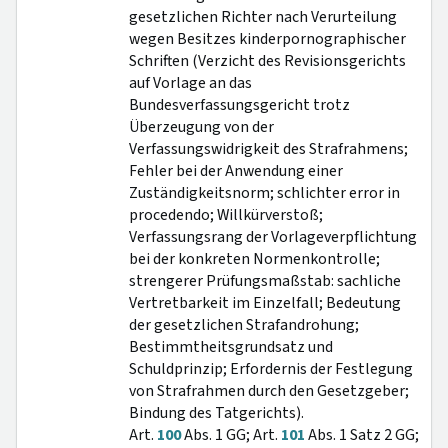
gesetzlichen Richter nach Verurteilung
wegen Besitzes kinderpornographischer
Schriften (Verzicht des Revisionsgerichts
auf Vorlage an das
Bundesverfassungsgericht trotz
Überzeugung von der
Verfassungswidrigkeit des Strafrahmens;
Fehler bei der Anwendung einer
Zuständigkeitsnorm; schlichter error in
procedendo; Willkürverstoß;
Verfassungsrang der Vorlageverpflichtung
bei der konkreten Normenkontrolle;
strengerer Prüfungsmaßstab: sachliche
Vertretbarkeit im Einzelfall; Bedeutung
der gesetzlichen Strafandrohung;
Bestimmtheitsgrundsatz und
Schuldprinzip; Erfordernis der Festlegung
von Strafrahmen durch den Gesetzgeber;
Bindung des Tatgerichts).
Art.
100
Abs. 1 GG; Art.
101
Abs. 1 Satz 2 GG;