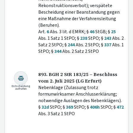
Rekonstruktionsverbot); verspätete
Bescheidung einer Beanstandung gegen
eine Maßnahme der Verfahrensleitung
(Beruhen).
Art.
6
Abs. 3 lit. d EMRK; §
46
StGB; §
25
Abs. 1 Satz 1 StPO; §
238
StPO; §
243
Abs. 2
Satz 2 StPO; §
244
Abs. 2 StPO; §
337
Abs. 1
StPO; §
344
Abs. 2 Satz 2 StPO
893. BGH 2 StR 183/25 – Beschluss
vom 2. Juli 2025 (LG Erfurt)
Entscheidung
Nebenklage (Zulassung trotz
aufrufen
formunwirksamer Anschlusserklärung;
notwendige Auslagen des Nebenklägers).
§
32d
StPO; §
369
StPO; §
406h
StPO; §
472
Abs. 3 Satz 1 StPO