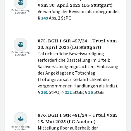
vom 30. April 2025 (LG Stuttgart)
Entscheidung
Verwerfung der Revision als unbegründet.
aufrufen
§
349
Abs. 2 StPO
875. BGH 1 StR 457/24 – Urteil vom
30. April 2025 (LG Stuttgart)
Entscheidung
Tatrichterliche Beweiswürdigung
aufrufen
(erforderliche Darstellung im Urteil:
Sachverständigengutachten, Einlassung
des Angeklagten); Totschlag
(Tötungsvorsatz: Gefährlichkeit der
vorgenommenen Handlungen als Indiz).
§
261
StPO; §
212
StGB; §
16
StGB
876. BGH 1 StR 481/24 – Urteil vom
15. Mai 2025 (LG Aachen)
Entscheidung
Mitteilung über außerhalb der
aufrufen