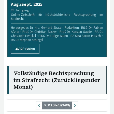
Aug./Sept. 2025
26. Jahrgang
Online-Zeitschrift für höchstrichterliche Rechtsprechung im
Strafrecht
Herausgeber: Dr. h.c. Gerhard Strate · Redaktion: RiLG Dr. Fabian
Afshar · Prof. Dr. Christian Becker · Prof. Dr. Karsten Gaede · RA Dr.
Christoph Henckel · RiKG Dr. Holger Mann · RA Sina Aaron Moslehi ·
RA Dr. Stephan Schlegel
PDF-Version
Vollständige Rechtsprechung
im Strafrecht (Zurückliegender
Monat)
S. 253 (Heft 9/2025)