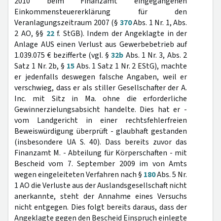
2010 beim Finanzamt eingegangenen
Einkommensteuererklärung für den
Veranlagungszeitraum 2007 (§
370
Abs. 1 Nr. 1, Abs.
2 AO, §§
22
f. StGB). Indem der Angeklagte in der
Anlage AUS einen Verlust aus Gewerbebetrieb auf
1.039.075 € bezifferte (vgl. §
32b
Abs. 1 Nr. 3, Abs. 2
Satz 1 Nr. 2b, §
15
Abs. 1 Satz 1 Nr. 2 EStG), machte
er jedenfalls deswegen falsche Angaben, weil er
verschwieg, dass er als stiller Gesellschafter der A.
Inc. mit Sitz in Ma. ohne die erforderliche
Gewinnerzielungsabsicht handelte. Dies hat er -
vom Landgericht in einer rechtsfehlerfreien
Beweiswürdigung überprüft - glaubhaft gestanden
(insbesondere UA S. 40). Dass bereits zuvor das
Finanzamt M. - Abteilung für Körperschaften - mit
Bescheid vom 7. September 2009 im von Amts
wegen eingeleiteten Verfahren nach §
180
Abs. 5 Nr.
1 AO die Verluste aus der Auslandsgesellschaft nicht
anerkannte, steht der Annahme eines Versuchs
nicht entgegen. Dies folgt bereits daraus, dass der
Angeklagte gegen den Bescheid Einspruch einlegte