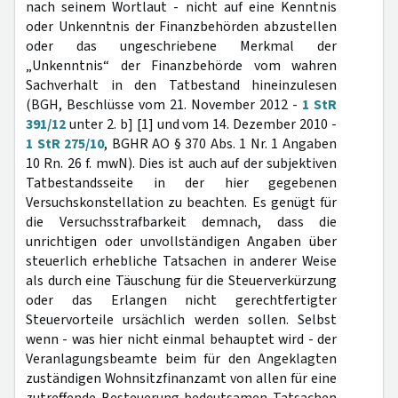
nach seinem Wortlaut - nicht auf eine Kenntnis
oder Unkenntnis der Finanzbehörden abzustellen
oder das ungeschriebene Merkmal der
„Unkenntnis“ der Finanzbehörde vom wahren
Sachverhalt in den Tatbestand hineinzulesen
(BGH, Beschlüsse vom 21. November 2012 -
1 StR
391/12
unter 2. b] [1] und vom 14. Dezember 2010 -
1 StR 275/10
, BGHR AO § 370 Abs. 1 Nr. 1 Angaben
10 Rn. 26 f. mwN). Dies ist auch auf der subjektiven
Tatbestandsseite in der hier gegebenen
Versuchskonstellation zu beachten. Es genügt für
die Versuchsstrafbarkeit demnach, dass die
unrichtigen oder unvollständigen Angaben über
steuerlich erhebliche Tatsachen in anderer Weise
als durch eine Täuschung für die Steuerverkürzung
oder das Erlangen nicht gerechtfertigter
Steuervorteile ursächlich werden sollen. Selbst
wenn - was hier nicht einmal behauptet wird - der
Veranlagungsbeamte beim für den Angeklagten
zuständigen Wohnsitzfinanzamt von allen für eine