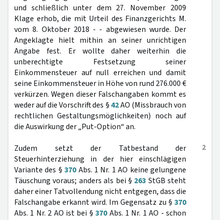
und schließlich unter dem 27. November 2009
Klage erhob, die mit Urteil des Finanzgerichts M.
vom 8. Oktober 2018 - - abgewiesen wurde. Der
Angeklagte hielt mithin an seiner unrichtigen
Angabe fest. Er wollte daher weiterhin die
unberechtigte Festsetzung seiner
Einkommensteuer auf null erreichen und damit
seine Einkommensteuer in Höhe von rund 276.000 €
verkürzen. Wegen dieser Falschangaben kommt es
weder auf die Vorschrift des §
42
AO (Missbrauch von
rechtlichen Gestaltungsmöglichkeiten) noch auf
die Auswirkung der „Put-Option“ an.
2
Zudem setzt der Tatbestand der
Steuerhinterziehung in der hier einschlägigen
Variante des §
370
Abs. 1 Nr. 1 AO keine gelungene
Täuschung voraus; anders als bei §
263
StGB steht
daher einer Tatvollendung nicht entgegen, dass die
Falschangabe erkannt wird. Im Gegensatz zu §
370
Abs. 1 Nr. 2 AO ist bei §
370
Abs. 1 Nr. 1 AO - schon