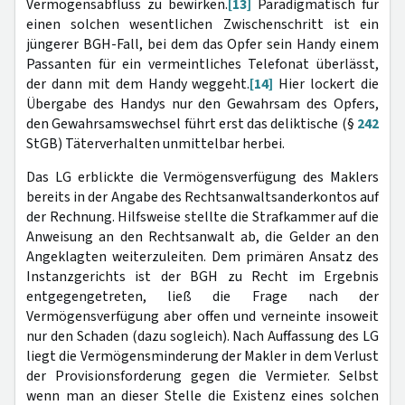
Vermögensabfluss zu bewirken.
[13]
Paradigmatisch für
einen solchen wesentlichen Zwischenschritt ist ein
jüngerer BGH-Fall, bei dem das Opfer sein Handy einem
Passanten für ein vermeintliches Telefonat überlässt,
der dann mit dem Handy weggeht.
[14]
Hier lockert die
Übergabe des Handys nur den Gewahrsam des Opfers,
den Gewahrsamswechsel führt erst das deliktische (§
242
StGB) Täterverhalten unmittelbar herbei.
Das LG erblickte die Vermögensverfügung des Maklers
bereits in der Angabe des Rechtsanwaltsanderkontos auf
der Rechnung. Hilfsweise stellte die Strafkammer auf die
Anweisung an den Rechtsanwalt ab, die Gelder an den
Angeklagten weiterzuleiten. Dem primären Ansatz des
Instanzgerichts ist der BGH zu Recht im Ergebnis
entgegengetreten, ließ die Frage nach der
Vermögensverfügung aber offen und verneinte insoweit
nur den Schaden (dazu sogleich). Nach Auffassung des LG
liegt die Vermögensminderung der Makler in dem Verlust
der Provisionsforderung gegen die Vermieter. Selbst
wenn man an dieser Stelle die Existenz eines solchen