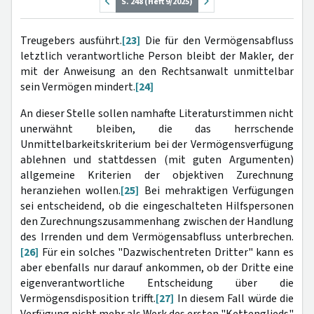
S. 248 (Heft 9/2025)
Treugebers ausführt.
[23]
Die für den Vermögensabfluss
letztlich verantwortliche Person bleibt der Makler, der
mit der Anweisung an den Rechtsanwalt unmittelbar
sein Vermögen mindert.
[24]
An dieser Stelle sollen namhafte Literaturstimmen nicht
unerwähnt bleiben, die das herrschende
Unmittelbarkeitskriterium bei der Vermögensverfügung
ablehnen und stattdessen (mit guten Argumenten)
allgemeine Kriterien der objektiven Zurechnung
heranziehen wollen.
[25]
Bei mehraktigen Verfügungen
sei entscheidend, ob die eingeschalteten Hilfspersonen
den Zurechnungszusammenhang zwischen der Handlung
des Irrenden und dem Vermögensabfluss unterbrechen.
[26]
Für ein solches "Dazwischentreten Dritter" kann es
aber ebenfalls nur darauf ankommen, ob der Dritte eine
eigenverantwortliche Entscheidung über die
Vermögensdisposition trifft.
[27]
In diesem Fall würde die
Verfügung nicht mehr als Werk des ersten "Kettenglieds"