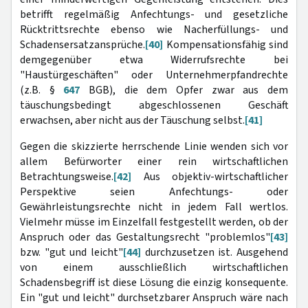
betrifft regelmäßig Anfechtungs- und gesetzliche
Rücktrittsrechte ebenso wie Nacherfüllungs- und
Schadensersatzansprüche.
[40]
Kompensationsfähig sind
demgegenüber etwa Widerrufsrechte bei
"Haustürgeschäften" oder Unternehmerpfandrechte
(z.B. §
647
BGB), die dem Opfer zwar aus dem
täuschungsbedingt abgeschlossenen Geschäft
erwachsen, aber nicht aus der Täuschung selbst.
[41]
Gegen die skizzierte herrschende Linie wenden sich vor
allem Befürworter einer rein wirtschaftlichen
Betrachtungsweise.
[42]
Aus objektiv-wirtschaftlicher
Perspektive seien Anfechtungs- oder
Gewährleistungsrechte nicht in jedem Fall wertlos.
Vielmehr müsse im Einzelfall festgestellt werden, ob der
Anspruch oder das Gestaltungsrecht "problemlos"
[43]
bzw. "gut und leicht"
[44]
durchzusetzen ist. Ausgehend
von einem ausschließlich wirtschaftlichen
Schadensbegriff ist diese Lösung die einzig konsequente.
Ein "gut und leicht" durchsetzbarer Anspruch wäre nach