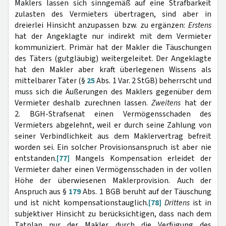
Maklers lassen sich sinngemäß auf eine Strafbarkeit
zulasten des Vermieters übertragen, sind aber in
dreierlei Hinsicht anzupassen bzw. zu ergänzen:
Erstens
hat der Angeklagte nur indirekt mit dem Vermieter
kommuniziert. Primär hat der Makler die Täuschungen
des Täters (gutgläubig) weitergeleitet. Der Angeklagte
hat den Makler aber kraft überlegenen Wissens als
mittelbarer Täter (§
25
Abs. 1 Var. 2 StGB) beherrscht und
muss sich die Äußerungen des Maklers gegenüber dem
Vermieter deshalb zurechnen lassen.
Zweitens
hat der
2. BGH-Strafsenat einen Vermögensschaden des
Vermieters abgelehnt, weil er durch seine Zahlung von
seiner Verbindlichkeit aus dem Maklervertrag befreit
worden sei. Ein solcher Provisionsanspruch ist aber nie
entstanden.
[77]
Mangels Kompensation erleidet der
Vermieter daher einen Vermögensschaden in der vollen
Höhe der überwiesenen Maklerprovision. Auch der
Anspruch aus §
179
Abs. 1 BGB beruht auf der Täuschung
und ist nicht kompensationstauglich.
[78]
Drittens
ist in
subjektiver Hinsicht zu berücksichtigen, dass nach dem
Tatplan nur der Makler durch die Verfügung des