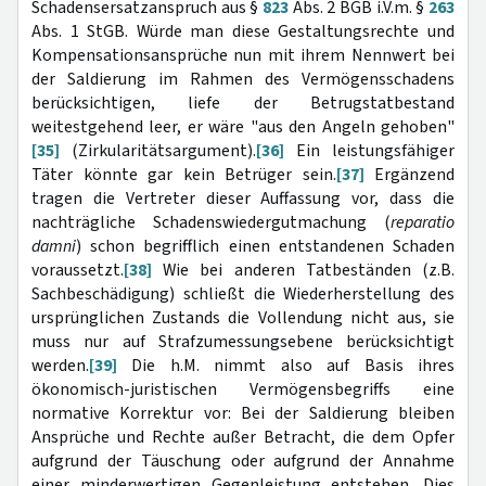
Schadensersatzanspruch aus §
823
Abs. 2 BGB i.V.m. §
263
Abs. 1 StGB. Würde man diese Gestaltungsrechte und
Kompensationsansprüche nun mit ihrem Nennwert bei
der Saldierung im Rahmen des Vermögensschadens
berücksichtigen, liefe der Betrugstatbestand
weitestgehend leer, er wäre "aus den Angeln gehoben"
[35]
(Zirkularitätsargument).
[36]
Ein leistungsfähiger
Täter könnte gar kein Betrüger sein.
[37]
Ergänzend
tragen die Vertreter dieser Auffassung vor, dass die
nachträgliche Schadenswiedergutmachung (
reparatio
damni
) schon begrifflich einen entstandenen Schaden
voraussetzt.
[38]
Wie bei anderen Tatbeständen (z.B.
Sachbeschädigung) schließt die Wiederherstellung des
ursprünglichen Zustands die Vollendung nicht aus, sie
muss nur auf Strafzumessungsebene berücksichtigt
werden.
[39]
Die h.M. nimmt also auf Basis ihres
ökonomisch-juristischen Vermögensbegriffs eine
normative Korrektur vor: Bei der Saldierung bleiben
Ansprüche und Rechte außer Betracht, die dem Opfer
aufgrund der Täuschung oder aufgrund der Annahme
einer minderwertigen Gegenleistung entstehen. Dies