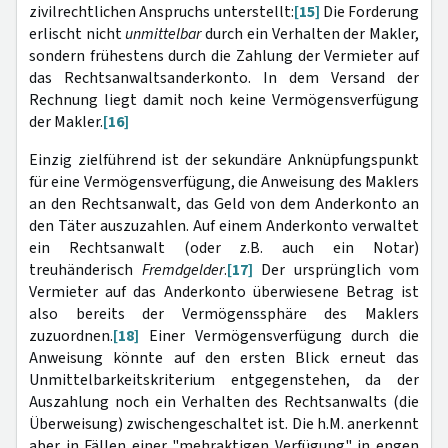
zivilrechtlichen Anspruchs unterstellt:
[15]
Die Forderung
erlischt nicht
unmittelbar
durch ein Verhalten der Makler,
sondern frühestens durch die Zahlung der Vermieter auf
das Rechtsanwaltsanderkonto. In dem Versand der
Rechnung liegt damit noch keine Vermögensverfügung
der Makler.
[16]
Einzig zielführend ist der sekundäre Anknüpfungspunkt
für eine Vermögensverfügung, die Anweisung des Maklers
an den Rechtsanwalt, das Geld von dem Anderkonto an
den Täter auszuzahlen. Auf einem Anderkonto verwaltet
ein Rechtsanwalt (oder z.B. auch ein Notar)
treuhänderisch
Fremdgelder
.
[17]
Der ursprünglich vom
Vermieter auf das Anderkonto überwiesene Betrag ist
also bereits der Vermögenssphäre des Maklers
zuzuordnen.
[18]
Einer Vermögensverfügung durch die
Anweisung könnte auf den ersten Blick erneut das
Unmittelbarkeitskriterium entgegenstehen, da der
Auszahlung noch ein Verhalten des Rechtsanwalts (die
Überweisung) zwischengeschaltet ist. Die h.M. anerkennt
aber in Fällen einer "mehraktigen Verfügung" in engen