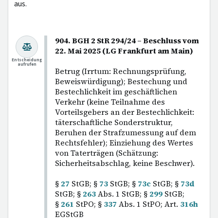
aus.
904. BGH 2 StR 294/24 – Beschluss vom
22. Mai 2025 (LG Frankfurt am Main)
Entscheidung
aufrufen
Betrug (Irrtum: Rechnungsprüfung,
Beweiswürdigung); Bestechung und
Bestechlichkeit im geschäftlichen
Verkehr (keine Teilnahme des
Vorteilsgebers an der Bestechlichkeit:
täterschaftliche Sonderstruktur,
Beruhen der Strafzumessung auf dem
Rechtsfehler); Einziehung des Wertes
von Taterträgen (Schätzung:
Sicherheitsabschlag, keine Beschwer).
§
27
StGB; §
73
StGB; §
73c
StGB; §
73d
StGB; §
263
Abs. 1 StGB; §
299
StGB;
§
261
StPO; §
337
Abs. 1 StPO; Art.
316h
EGStGB