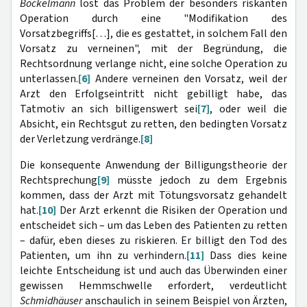
Bockelmann
löst das Problem der besonders riskanten
Operation durch eine "Modifikation des
Vorsatzbegriffs[…], die es gestattet, in solchem Fall den
Vorsatz zu verneinen", mit der Begründung, die
Rechtsordnung verlange nicht, eine solche Operation zu
unterlassen.
[6]
Andere verneinen den Vorsatz, weil der
Arzt den Erfolgseintritt nicht gebilligt habe, das
Tatmotiv an sich billigenswert sei
[7]
, oder weil die
Absicht, ein Rechtsgut zu retten, den bedingten Vorsatz
der Verletzung verdränge.
[8]
Die konsequente Anwendung der Billigungstheorie der
Rechtsprechung
[9]
müsste jedoch zu dem Ergebnis
kommen, dass der Arzt mit Tötungsvorsatz gehandelt
hat.
[10]
Der Arzt erkennt die Risiken der Operation und
entscheidet sich – um das Leben des Patienten zu retten
– dafür, eben dieses zu riskieren. Er billigt den Tod des
Patienten, um ihn zu verhindern.
[11]
Dass dies keine
leichte Entscheidung ist und auch das Überwinden einer
gewissen Hemmschwelle erfordert, verdeutlicht
Schmidhäuser
anschaulich in seinem Beispiel von Ärzten,