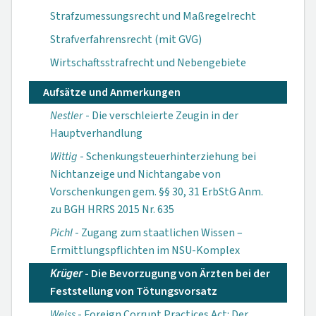
Strafzumessungsrecht und Maßregelrecht
Strafverfahrensrecht (mit GVG)
Wirtschaftsstrafrecht und Nebengebiete
Aufsätze und Anmerkungen
Nestler
- Die verschleierte Zeugin in der
Hauptverhandlung
Wittig
- Schenkungs­teuerhinter­ziehung bei
Nichtan­zeige und Nichtan­gabe von
Vorschenkungen gem. §§ 30, 31 ErbStG Anm.
zu BGH HRRS 2015 Nr. 635
Pichl
- Zugang zum staatlichen Wissen –
Ermittlungs­pflichten im NSU-Komplex
Krüger
- Die Bevorzugung von Ärzten bei der
Fest­stellung von Tötungs­vorsatz
Weiss
- Foreign Corrupt Practices Act: Der