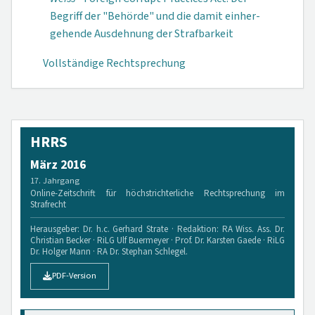
Begriff der "Behörde" und die damit einher­
gehende Aus­dehnung der Straf­barkeit
Vollständige Rechtsprechung
HRRS
März 2016
17. Jahrgang
Online-Zeitschrift für höchstrichterliche Rechtsprechung im
Strafrecht
Herausgeber: Dr. h.c. Gerhard Strate · Redaktion: RA Wiss. Ass. Dr.
Christian Becker · RiLG Ulf Buermeyer · Prof. Dr. Karsten Gaede · RiLG
Dr. Holger Mann · RA Dr. Stephan Schlegel.
PDF-Version