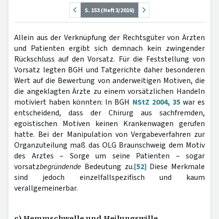
S. 153 (Heft 3/2016)
Allein aus der Verknüpfung der Rechtsgüter von Ärzten
und Patienten ergibt sich demnach kein zwingender
Rückschluss auf den Vorsatz. Für die Feststellung von
Vorsatz legten BGH und Tatgerichte daher besonderen
Wert auf die Bewertung von anderweitigen Motiven, die
die angeklagten Ärzte zu einem vorsätzlichen Handeln
motiviert haben könnten: In BGH
NStZ 2004, 35
war es
entscheidend, dass der Chirurg aus sachfremden,
egoistischen Motiven keinen Krankenwagen gerufen
hatte. Bei der Manipulation von Vergabeverfahren zur
Organzuteilung maß das OLG Braunschweig dem Motiv
des Arztes – Sorge um seine Patienten – sogar
vorsatz
begründende
Bedeutung zu.
[52]
Diese Merkmale
sind jedoch einzelfallspezifisch und kaum
verallgemeinerbar.
c) Hemmschwelle und Heilungswille