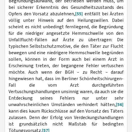
Begründungsaufwand, der betrieben werden muss, um
bei sicherer Erkenntnis des Gesundheitszustands des
Opfers den Vorsatz abzulehnen,
[55]
entfällt bei Ärzten
völlig unter Hinweis auf den Heilungswillen. Dabei
scheint es nicht unbedingt fernliegend, die Begründung
für die niedriger angesetzte Hemmschwelle von den
Unfallflucht-Fällen auf Ärzte zu übertragen: Die
typischen Selbstschutzmotive, die den Täter zur Flucht
bewegen und eine niedrigere Hemmschwelle begründen
sollen, können in der Form auch bei einem Arzt in
Erscheinung treten, der begangene Fehler vertuschen
möchte. Auch wenn der BGH – zu Recht – darauf
hingewiesen hat, dass im Berliner Schönheitschirurgen-
Fall die vom Arzt durchgeführten
Vertuschungshandlungen unsinnig waren, da auch sie die
Entdeckung seines Fehlers nur unter sehr
unwahrscheinlichen Umständen verhindert hätten,
[56]
kann dies kaum Rückschlüsse auf den Vorsatz des Täters
zulassen. Denn der Erfolg von Verdeckungshandlungen
ist grundsätzlich nicht Maßstab für bedingten
Tötungsvorsatz.
[57]