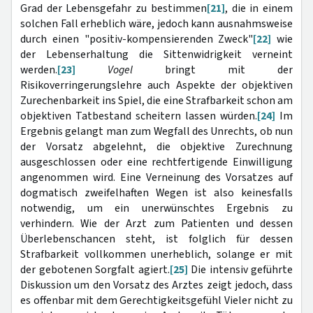
Grad der Lebensgefahr zu bestimmen
[21]
, die in einem
solchen Fall erheblich wäre, jedoch kann ausnahmsweise
durch einen "positiv-kompensierenden Zweck"
[22]
wie
der Lebenserhaltung die Sittenwidrigkeit verneint
werden.
[23]
Vogel
bringt mit der
Risikoverringerungslehre auch Aspekte der objektiven
Zurechenbarkeit ins Spiel, die eine Strafbarkeit schon am
objektiven Tatbestand scheitern lassen würden.
[24]
Im
Ergebnis gelangt man zum Wegfall des Unrechts, ob nun
der Vorsatz abgelehnt, die objektive Zurechnung
ausgeschlossen oder eine rechtfertigende Einwilligung
angenommen wird. Eine Verneinung des Vorsatzes auf
dogmatisch zweifelhaften Wegen ist also keinesfalls
notwendig, um ein unerwünschtes Ergebnis zu
verhindern. Wie der Arzt zum Patienten und dessen
Überlebenschancen steht, ist folglich für dessen
Strafbarkeit vollkommen unerheblich, solange er mit
der gebotenen Sorgfalt agiert.
[25]
Die intensiv geführte
Diskussion um den Vorsatz des Arztes zeigt jedoch, dass
es offenbar mit dem Gerechtigkeitsgefühl Vieler nicht zu