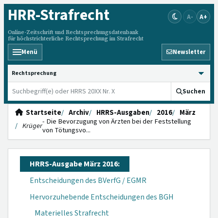
HRR
-Strafrecht
A-
A+
Online-Zeitschrift und Rechtsprechungsdatenbank
für höchstrichterliche Rechtsprechung im Strafrecht
Menü
Newsletter
HRRS durchsuchen
Suchen
Startseite
Archiv
HRRS-Ausgaben
2016
März
- Die Bevorzugung von Ärzten bei der Fest­stellung
Krüger
von Tötungs­vo...
HRRS-Ausgabe März 2016:
Entscheidungen des BVerfG / EGMR
Hervorzuhebende Entscheidungen des BGH
Materielles Strafrecht