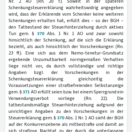
Nr. 2 AO (Rn. 20 f.). Soweit in der späteren
Schenkungsteuererklärung wahrheitswidrig angegeben
wird, dass der Erklärende vom Schenker keine weiteren
Schenkungen erhalten hat, erfüllt dies – so der BGH –
den Tatbestand der Steuerhinterziehung durch aktives
Tun gem. §
370
Abs. 1 Nr. 1 AO und zwar sowohl
hinsichtlich der Schenkung, auf die sich die Erklärung
bezieht, als auch hinsichtlich der Vorschenkungen (Rn.
23 ff.). Eine sich aus dem Nemo-tenetur-Grundsatz
ergebende Unzumutbarkeit normgemäßen Verhalten
liege nicht vor, da durch vollständige und richtige
Angaben bzgl. der Vorschenkungen in der
Schenkungsteuererklärung gleichzeitig die
Voraussetzungen einer strafbefreienden Selbstanzeige
gem. §
371
AO erfüllt seien bzw. bei einem Sperrgrund ein
Verwendungsverbot vorliege (Rn. 22). Die
tatbestandsmäßige Steuerhinterziehung aufgrund der
unrichtigen Angaben zu den Vorschenkungen in der
Steuererklärung gem. §
370
Abs. 1 Nr. 1 AO sieht der BGH
auf der Konkurrenzebene als mitbestrafte und damit an
sich straflose Nachtat zu der durch die unterlassene