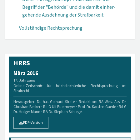
Begriff der "Behörde" und die damit einher­
gehende Aus­dehnung der Straf­barkeit
Vollständige Rechtsprechung
HRRS
März 2016
17. Jahrgang
Online-Zeitschrift für höchstrichterliche Rechtsprechung im
Strafrecht
Herausgeber: Dr. h.c. Gerhard Strate · Redaktion: RA Wiss. Ass. Dr.
Christian Becker · RiLG Ulf Buermeyer · Prof. Dr. Karsten Gaede · RiLG
Dr. Holger Mann · RA Dr. Stephan Schlegel.
PDF-Version