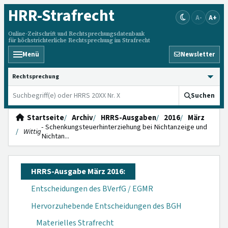
HRR
-Strafrecht
A-
A+
Online-Zeitschrift und Rechtsprechungsdatenbank
für höchstrichterliche Rechtsprechung im Strafrecht
Menü
Newsletter
HRRS durchsuchen
Suchen
Startseite
Archiv
HRRS-Ausgaben
2016
März
- Schenkungs­teuerhinter­ziehung bei Nichtan­zeige und
Wittig
Nichtan...
HRRS-Ausgabe März 2016:
Entscheidungen des BVerfG / EGMR
Hervorzuhebende Entscheidungen des BGH
Materielles Strafrecht