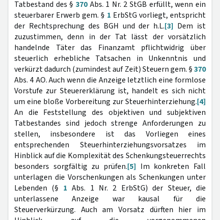
Tatbestand des §
370
Abs. 1 Nr. 2 StGB erfüllt, wenn ein
steuerbarer Erwerb gem. §
1
ErbStG vorliegt, entspricht
der Rechtsprechung des BGH und der h.L.
[3]
Dem ist
zuzustimmen, denn in der Tat lässt der vorsätzlich
handelnde Täter das Finanzamt pflichtwidrig über
steuerlich erhebliche Tatsachen in Unkenntnis und
verkürzt dadurch (zumindest auf Zeit) Steuern gem. §
370
Abs. 4 AO. Auch wenn die Anzeige letztlich eine formlose
Vorstufe zur Steuererklärung ist, handelt es sich nicht
um eine bloße Vorbereitung zur Steuerhinterziehung.
[4]
An die Feststellung des objektiven und subjektiven
Tatbestandes sind jedoch strenge Anforderungen zu
stellen, insbesondere ist das Vorliegen eines
entsprechenden Steuerhinterziehungsvorsatzes im
Hinblick auf die Komplexität des Schenkungsteuerrechts
besonders sorgfältig zu prüfen.
[5]
Im konkreten Fall
unterlagen die Vorschenkungen als Schenkungen unter
Lebenden (§
1
Abs. 1 Nr. 2 ErbStG) der Steuer, die
unterlassene Anzeige war kausal für die
Steuerverkürzung. Auch am Vorsatz dürften hier im