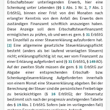
Erbschaftsteuer unterliegenden Erwerb, hier eine
Schenkung unter Lebenden (§§
1
Abs. 1 Nr. 2,
7
Abs. 1
ErbStG), binnen einer Frist von drei Monaten nach
erlangter Kenntnis von dem Anfall des Erwerbs dem
zuständigen Finanzamt schriftlich anzuzeigen haben.
Diese Anzeige soll dem Erbschaftsteuerfinanzamt
ermöglichen zu prüfen, ob und wen es gem. §
31
ErbStG
im Einzelfall zu einer Steuererklärung aufzufordern hat.
[2]
Eine allgemeine gesetzliche Steuerklärungspflicht
besteht (anders als bei laufend veranlagten Steuern)
nicht; erklärungspflichtig ist nur, wer vom Finanzamt zu
einer Erklärung aufgefordert wird (§
31
ErbStG, §
149
AO).
Auf der zweiten Stufe müssen die gem. §
31
ErbStG zur
Abgabe einer entsprechenden Erbschaft- bzw.
Schenkungsteuererklärung Aufgeforderten innerhalb
von einem Monat eine Steuererklärung abgeben. Bei der
Berechnung der Steuer sind die persönlichen Freibeträge
zu berücksichtigen (§
16
ErbStG); der Steuersatz
bestimmt sich nach der progressiv ansteigenden Tabelle
des §
19
Abs. 1 ErbStG. Sofern (wie im vorliegenden Fall)