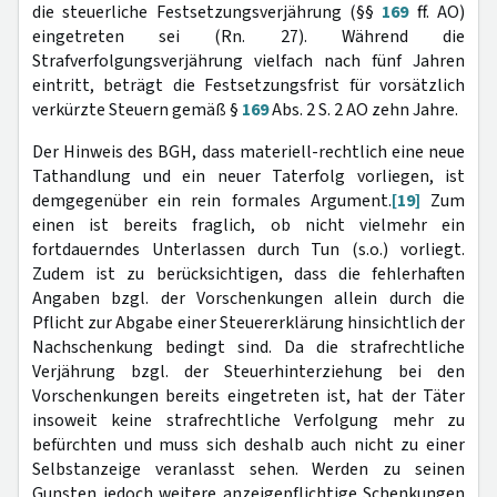
die steuerliche Festsetzungsverjährung (§§
169
ff. AO)
eingetreten sei (Rn. 27). Während die
Strafverfolgungsverjährung vielfach nach fünf Jahren
eintritt, beträgt die Festsetzungsfrist für vorsätzlich
verkürzte Steuern gemäß §
169
Abs. 2 S. 2 AO zehn Jahre.
Der Hinweis des BGH, dass materiell-rechtlich eine neue
Tathandlung und ein neuer Taterfolg vorliegen, ist
demgegenüber ein rein formales Argument.
[19]
Zum
einen ist bereits fraglich, ob nicht vielmehr ein
fortdauerndes Unterlassen durch Tun (s.o.) vorliegt.
Zudem ist zu berücksichtigen, dass die fehlerhaften
Angaben bzgl. der Vorschenkungen allein durch die
Pflicht zur Abgabe einer Steuererklärung hinsichtlich der
Nachschenkung bedingt sind. Da die strafrechtliche
Verjährung bzgl. der Steuerhinterziehung bei den
Vorschenkungen bereits eingetreten ist, hat der Täter
insoweit keine strafrechtliche Verfolgung mehr zu
befürchten und muss sich deshalb auch nicht zu einer
Selbstanzeige veranlasst sehen. Werden zu seinen
Gunsten jedoch weitere anzeigepflichtige Schenkungen