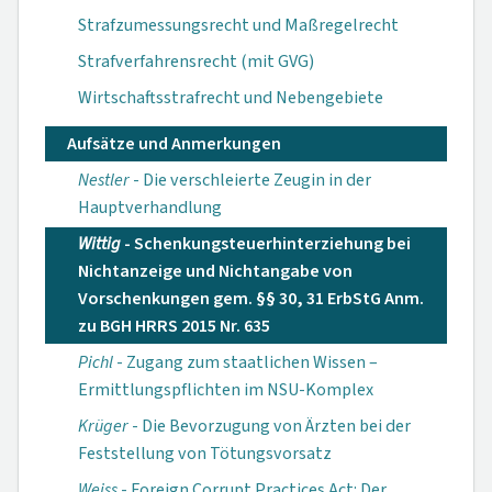
Strafzumessungsrecht und Maßregelrecht
Strafverfahrensrecht (mit GVG)
Wirtschaftsstrafrecht und Nebengebiete
Aufsätze und Anmerkungen
Nestler
- Die verschleierte Zeugin in der
Hauptverhandlung
Wittig
- Schenkungs­teuerhinter­ziehung bei
Nichtan­zeige und Nichtan­gabe von
Vorschenkungen gem. §§ 30, 31 ErbStG Anm.
zu BGH HRRS 2015 Nr. 635
Pichl
- Zugang zum staatlichen Wissen –
Ermittlungs­pflichten im NSU-Komplex
Krüger
- Die Bevorzugung von Ärzten bei der
Fest­stellung von Tötungs­vorsatz
Weiss
- Foreign Corrupt Practices Act: Der