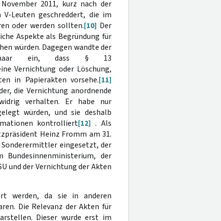
November 2011, kurz nach der
 V-Leuten geschreddert, die im
n oder werden sollten.
[10]
Der
liche Aspekte als Begründung für
ehen würden. Dagegen wandte der
r Schaar ein, dass § 13
eine Vernichtung oder Löschung,
en in Papierakten vorsehe.
[11]
der, die Vernichtung anordnende
widrig verhalten. Er habe nur
elegt würden, und sie deshalb
rmationen kontrolliert
[12]
. Als
utzpräsident Heinz Fromm am 31.
 Sonderermittler eingesetzt, der
im Bundesinnenministerium, der
U und der Vernichtung der Akten
ert werden, da sie in anderen
ren. Die Relevanz der Akten für
rstellen. Dieser wurde erst im