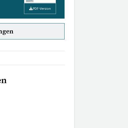
PDF-Version
ngen
en