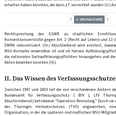
erhalten haben könnten, die dann z.T. vernichtet wurden (II.) A
S. 143 (Heft 3/2016)
Rechtsprechung des EGMR zu staatlichen Ermittlung
Konventionsverstöße gegen Art. 2 (Recht auf Leben) und 13 
EMRK rekonstruiert (III.) Abschließend wird erörtert, inwie
NSU-Komplex anwendbar ist und ob hieraus Aufklärungspflic
die nationalen Sachaufklärungspflichten hinausgehen und di
Akten bewirken könnten (IV.).
II. Das Wissen des Verfassungsschutz
Zwischen 1997 und 2003 lief die von verschiedenen Ämtern de
Bundesamt für Verfassungsschutz ( BfV ), LfV Thüring
Abschirmdienst) betriebene "Operation Rennsteig." Durch sie
des Thüringer Heimatschutzes (THS) angeworben, einer
Organisation, in der die späteren mutmaßlichen NSU-Mitgli