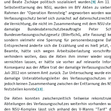
und Beate Zschäpe politisch sozialisiert wurden.
[9]
Am 11. 
Selbstenttarnung des NSU, wurden im BfV Akten zu sieben
Rahmen der "Operation Rennsteig" angeworben worden ware
Verfassungsschutz berief sich zunächst auf datenschutzrecht
die Vernichtung, die nicht im Zusammenhang mit dem NSU st
damalige Bundesdatenschutzbeauftragte Pete
Bundesverfassungsschutzgesetz (BVerfSchG, alte Fassung) k
sondern vielmehr eine Sperrung für personenbezogene Dat
Entsprechend änderte sich die Erzählung und es hieß jetzt, 
Beamte, hätte sich wegen Arbeitsüberlastung vorschrifts
verhindern wollen, dass die Akten ihm immer wieder vorg
vernichten lassen, er hätte sie vorher auf relevante Info
Konsequenz aus der Affäre trat der damalige Verfassungssch
Juli 2012 von seinem Amt zurück. Zur Untersuchung wurde ein
damalige Unterabteilungsleiter des Verfassungsschutzes 
jedoch keinen Zusammenhang zwischen der Enttarnung des NS
feststellen konnte
[13]
.
Die Akten konnten zwischenzeitlich teilweise rekonstrui
Abteilungen des Verfassungsschutzes weiterhin vorhanden wa
den NSU-Komplex lässt sich anhand des V-Manns "Tarif" da