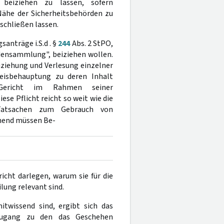
 beiziehen zu lassen, sofern
Nähe der Sicherheitsbehörden zu
schließen lassen.
anträge i.S.d . §
244
Abs. 2 StPO,
densammlung", beiziehen wollen.
iziehung und Verlesung einzelner
eisbehauptung zu deren Inhalt
 Gericht im Rahmen seiner
ese Pflicht reicht so weit wie die
Tatsachen zum Gebrauch von
end müssen Be-
cht darlegen, warum sie für die
lung relevant sind.
twissend sind, ergibt sich das
 Zugang zu den das Geschehen