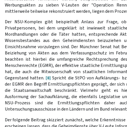
Werbungsakten zu sieben V-Leuten der "Operation Renn
mittlerweile teilweise rekonstruiert werden, liegen dem Prozes
Der NSU-Komplex gibt beispielhaft Anlass zur Frage, o
Privatpersonen, bei dem ungeklärt ist inwieweit staatliche
Mordhandlungen oder die Täter hatten, entsprechende Akt
Wissensbestandes aus den Geheimdiensten beizuziehen u
Einsichtsnahme vorzulegen sind. Der Münchner Senat hat Be
Beiziehung von Akten aus dem Verfassungsschutz im Febr
beachten ist hierbei die umfangreiche Rechtsprechung des
Menschenrechte (EGMR), der effektive staatliche Ermittlungsp
hat, die auch die Mitwisserschaft von staatlichen Inform
Gegenstand hatten.
[8]
Spricht die StPO von Aufklärungs- bz
der EGMR den Begriff Ermittlungspflichten geprägt, der sich 
die Staatsanwaltschaft beschränkt. Vielmehr geht es hie
Ausformung der Sachaufklärung, die ebenfalls Legislative u
NSU-Prozess sind die Ermittlungspflichten daher auc
Untersuchungsausschüsse in den Ländern und im Bund relevant
Der folgende Beitrag skizziert zunächst, welche Erkenntnisse
erscheinen lassen, dass die Geheimdienste über V-Leute Info