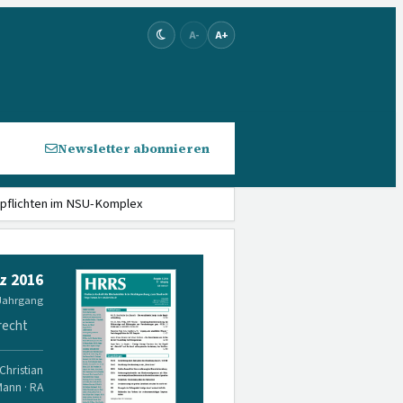
A-
A+
Newsletter abonnieren
s­pflichten im NSU-Komplex
z 2016
 Jahrgang
recht
Christian
Mann · RA