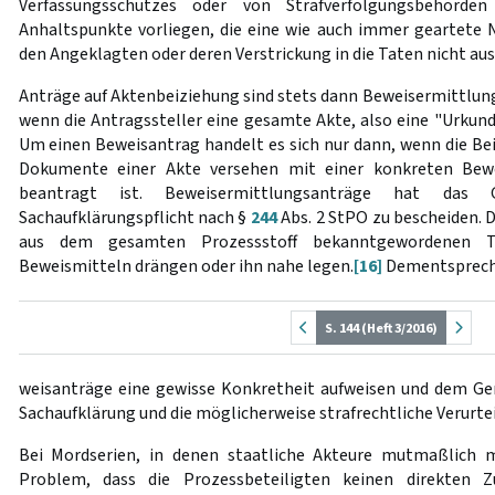
Verfassungsschutzes oder von Strafverfolgungsbehörden
Anhaltspunkte vorliegen, die eine wie auch immer geartete 
den Angeklagten oder deren Verstrickung in die Taten nicht aus
Anträge auf Aktenbeiziehung sind stets dann Beweisermittlungs
wenn die Antragssteller eine gesamte Akte, also eine "Urkun
Um einen Beweisantrag handelt es sich nur dann, wenn die Be
Dokumente einer Akte versehen mit einer konkreten Bew
beantragt ist. Beweisermittlungsanträge hat das
Sachaufklärungspflicht nach §
244
Abs. 2 StPO zu bescheiden. Di
aus dem gesamten Prozessstoff bekanntgewordenen 
Beweismitteln drängen oder ihn nahe legen.
[16]
Dementsprech
S. 144 (Heft 3/2016)
weisanträge eine gewisse Konkretheit aufweisen und dem Geri
Sachaufklärung und die möglicherweise strafrechtliche Verurtei
Bei Mordserien, in denen staatliche Akteure mutmaßlich mi
Problem, dass die Prozessbeteiligten keinen direkten