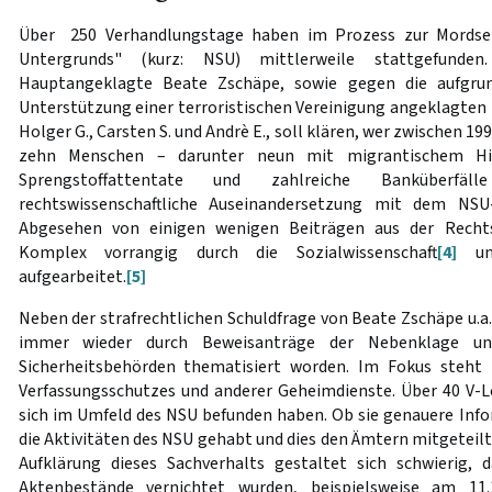
Über 250 Verhandlungstage haben im Prozess zur Mordseri
Untergrunds" (kurz: NSU) mittlerweile stattgefunden
Hauptangeklagte Beate Zschäpe, sowie gegen die aufgru
Unterstützung einer terroristischen Vereinigung angeklagten
Holger G., Carsten S. und Andrè E., soll klären, wer zwischen 1
zehn Menschen – darunter neun mit migrantischem Hi
Sprengstoffattentate und zahlreiche Banküberfäl
rechtswissenschaftliche Auseinandersetzung mit dem NSU-
Abgesehen von einigen wenigen Beiträgen aus der Rechts
Komplex vorrangig durch die Sozialwissenschaft
[4]
und
aufgearbeitet.
[5]
Neben der strafrechtlichen Schuldfrage von Beate Zschäpe u.
immer wieder durch Beweisanträge der Nebenklage und
Sicherheitsbehörden thematisiert worden. Im Fokus steht 
Verfassungsschutzes und anderer Geheimdienste. Über 40 V-L
sich im Umfeld des NSU befunden haben. Ob sie genauere Info
die Aktivitäten des NSU gehabt und dies den Ämtern mitgeteilt h
Aufklärung dieses Sachverhalts gestaltet sich schwierig, 
Aktenbestände vernichtet wurden, beispielsweise am 11.