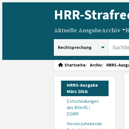
HRR
-Strafre
Aktuelle Ausgabe
Archiv
R
HRRS durchsuchen
Startseite
Archiv
HRRS-Ausg
HRRS-Ausgabe
März 2016:
Entscheidungen
des BVerfG /
EGMR
Hervorzuhebende