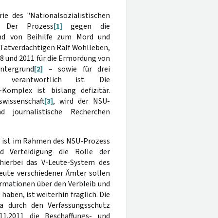
e des "Nationalsozialistischen
. Der Prozess
[1]
gegen die
nd von Beihilfe zum Mord und
 Tatverdächtigen Ralf Wohlleben,
998 und 2011 für die Ermordung von
ntergrund
[2]
– sowie für drei
le verantwortlich ist. Die
Komplex ist bislang defizitär.
wissenschaft
[3]
, wird der NSU-
 journalistische Recherchen
a. ist im Rahmen des NSU-Prozess
 Verteidigung die Rolle der
hierbei das V-Leute-System des
eute verschiedener Ämter sollen
rmationen über den Verbleib und
aben, ist weiterhin fraglich. Die
da durch den Verfassungsschutz
11.2011 die Beschaffungs- und