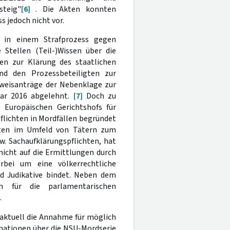
steig"
[6]
. Die Akten konnten
s jedoch nicht vor.
b in einem Strafprozess gegen
 Stellen (Teil-)Wissen über die
en zur Klärung des staatlichen
nd den Prozessbeteiligten zur
weisanträge der Nebenklage zur
uar 2016 abgelehnt.
[7]
Doch zu
 Europäischen Gerichtshofs für
flichten in Mordfällen begründet
anten im Umfeld von Tätern zum
w. Sachaufklärungspflichten, hat
nicht auf die Ermittlungen durch
rbei um eine völkerrechtliche
nd Judikative bindet. Neben dem
h für die parlamentarischen
.
 aktuell die Annahme für möglich
rmationen über die NSU-Mordserie