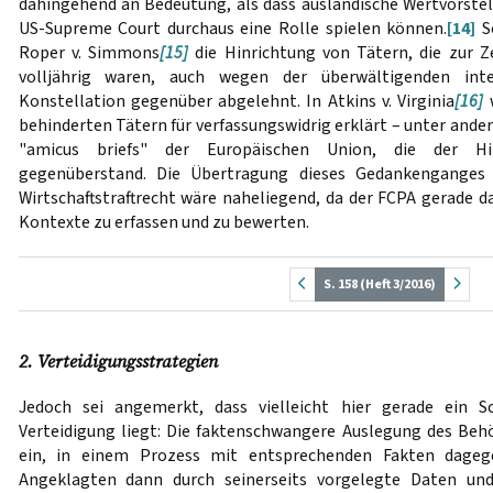
dahingehend an Bedeutung, als dass ausländische Wertvorstel
US-Supreme Court durchaus eine Rolle spielen können.
[14]
So
Roper v. Simmons
[15]
die Hinrichtung von Tätern, die zur 
volljährig waren, auch wegen der überwältigenden inte
Konstellation gegenüber abgelehnt. In Atkins v. Virginia
[16]
w
behinderten Tätern für verfassungswidrig erklärt – unter ande
"amicus briefs" der Europäischen Union, die der Hi
gegenüberstand. Die Übertragung dieses Gedankenganges 
Wirtschaftstraftrecht wäre naheliegend, da der FCPA gerade d
Kontexte zu erfassen und zu bewerten.
S. 158 (Heft 3/2016)
2. Verteidigungsstrategien
Jedoch sei angemerkt, dass vielleicht hier gerade ein Sc
Verteidigung liegt: Die faktenschwangere Auslegung des Behö
ein, in einem Prozess mit entsprechenden Fakten dageg
Angeklagten dann durch seinerseits vorgelegte Daten un