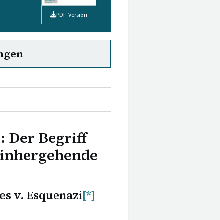
PDF-Version
ngen
: Der Begriff
einhergehende
es v. Esquenazi
[*]