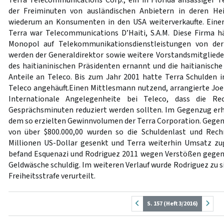
der Freiminuten von ausländischen Anbietern in deren He
wiederum an Konsumenten in den USA weiterverkaufte. Einer
Terra war Telecommunications D’Haiti, S.A.M. Diese Firma hä
Monopol auf Telekommunikationsdienstleistungen von der 
werden der Generaldirektor sowie weitere Vorstandsmitglieder
des haitianinischen Präsidenten ernannt und die haitianisch
Anteile an Teleco. Bis zum Jahr 2001 hatte Terra Schulden i
Teleco angehäuft.Einen Mittlesmann nutzend, arrangierte Joe
Internationale Angelegenheite bei Teleco, dass die Re
Gesprächsminuten reduziert werden sollten. Im Gegenzug erhi
dem so erzielten Gewinnvolumen der Terra Corporation. Gegen
von über $800.000,00 wurden so die Schuldenlast und Rec
Millionen US-Dollar gesenkt und Terra weiterhin Umsatz zug
befand Esquenazi und Rodriguez 2011 wegen Verstößen gege
Geldwäsche schuldig. Im weiteren Verlauf wurde Rodriguez zu s
Freiheitsstrafe verurteilt.
S. 157 (Heft 3/2016)