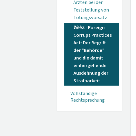
Ärzten bei der
Fest­stellung von
Tötungs­vorsatz
Weiss
- Foreign
Corrupt Practices
Act: Der Begriff
der "Behörde"
und die damit
einher­gehende
Aus­dehnung der
Straf­barkeit
Vollständige
Rechtsprechung