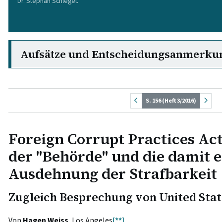
Dr. Stephan Schlegel.
Aufsätze und Entscheidungsanmerku
S. 156 (Heft 3/2016)
Foreign Corrupt Practices Act
der "Behörde" und die damit 
Ausdehnung der Strafbarkeit
Zugleich Besprechung von United Stat
Von
Hagen Weiss
, Los Angeles
[**]