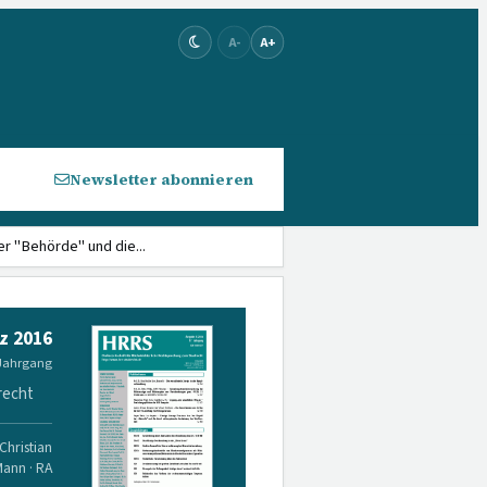
A-
A+
Newsletter abonnieren
er "Behörde" und die...
z 2016
 Jahrgang
recht
Christian
Mann · RA