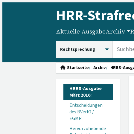
HRR
-Strafre
Aktuelle Ausgabe
Archiv
R
HRRS durchsuchen
Startseite
Archiv
HRRS-Ausg
HRRS-Ausgabe
März 2016:
Entscheidungen
des BVerfG /
EGMR
Hervorzuhebende