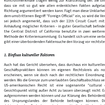
Kontrollmerkmale tragen wenig zur Klarstellung bei. Sie si
dass sie mit so gut wie allen erdenklichen Fakten aufgel
Richtung argumentiert werden kann. Fügt man diese Unklarh
dem umstrittenen Begriff "Foreign Official" ein, so wird die V
sei jedoch angemerkt, dass sich der 11th Circuit Court mi
Anhäufung möglicher Kriterien - in guter Gesellschaft befindet:
the Central District of California benutzte in zwei weitere
Methode der Kriteriensammlung. Es handelt sich um eine verbr
gibt einer überbordenden Faktensuche den Vorzug vor rechtst
1. Einfluss kultureller Faktoren
Auch hat das Gericht übersehen, dass durchaus ein kultureller
Geschäftspraktiken können im eigenen Rechtskreis als no
erscheinen, wenn sie doch nach der rechtlichen Einordnung 
werden. Wo die Grenze zum unerlaubten Geschäftsabschluss verl
US-amerikanischen Recht ist eine sogenannte "cultural 
Gesichtspunkt völlig außer Acht zu lassen überzeugt nicht: Er
aufgenommen werden können und zur Klärung des Behördenbeg
des Ursprungslandes der Behörde beitragen können. D