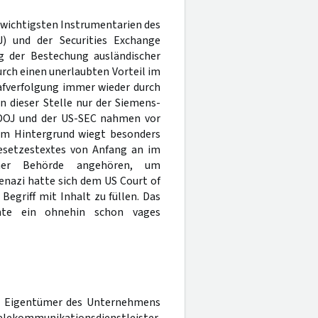
r wichtigsten Instrumentarien des
J) und der Securities Exchange
g der Bestechung ausländischer
rch einen unerlaubten Vorteil im
rafverfolgung immer wieder durch
dieser Stelle nur der Siemens-
-DOJ und der US-SEC nahmen vor
em Hintergrund wiegt besonders
 Gesetzestextes von Anfang an im
ner Behörde angehören, um
enazi
hatte sich dem US Court of
Begriff mit Inhalt zu füllen. Das
te ein ohnehin schon vages
he Eigentümer des Unternehmens
elekommunikationsdienstleister,