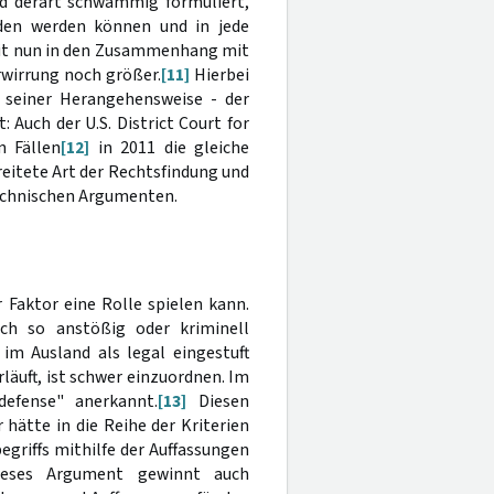
nd derart schwammig formuliert,
aden werden können und in jede
eit nun in den Zusammenhang mit
erwirrung noch größer.
[11]
Hierbei
t seiner Herangehensweise - der
 Auch der U.S. District Court for
n Fällen
[12]
in 2011 die gleiche
eitete Art der Rechtsfindung und
echnischen Argumenten.
 Faktor eine Rolle spielen kann.
ch so anstößig oder kriminell
im Ausland als legal eingestuft
äuft, ist schwer einzuordnen. Im
defense" anerkannt.
[13]
Diesen
 hätte in die Reihe der Kriterien
riffs mithilfe der Auffassungen
ieses Argument gewinnt auch