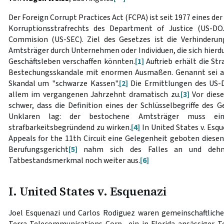
Der Foreign Corrupt Practices Act (FCPA) ist seit 1977 eines de
Korruptionsstrafrechts des Department of Justice (US-DO
Commision (US-SEC). Ziel des Gesetzes ist die Verhinderun
Amtsträger durch Unternehmen oder Individuen, die sich hierdu
Geschäftsleben verschaffen könnten.
[1]
Auftrieb erhält die St
Bestechungsskandale mit enormen Ausmaßen. Genannt sei an 
Skandal um "schwarze Kassen".
[2]
Die Ermittlungen des US
allem im vergangenen Jahrzehnt dramatisch zu.
[3]
Vor dies
schwer, dass die Definition eines der Schlüsselbegriffe des
Unklaren lag: der bestochene Amtsträger muss ei
strafbarkeitsbegründend zu wirken.
[4]
In United States v. Esqu
Appeals for the 11th Circuit eine Gelegenheit geboten diesen 
Berufungsgericht
[5]
nahm sich des Falles an und dehn
Tatbestandsmerkmal noch weiter aus.
[6]
I. United States v. Esquenazi
Joel Esquenazi und Carlos Rodiguez waren gemeinschaftlic
Terra Telecommunications Corp., ein in Florida ansässiger T