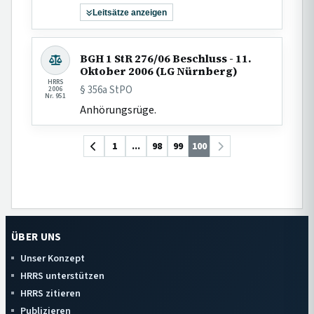
Leitsätze anzeigen
BGH 1 StR 276/06 Beschluss - 11.
Oktober 2006 (LG Nürnberg)
HRRS
§ 356a StPO
2006
Nr. 951
Anhörungsrüge.
1
...
98
99
100
ÜBER UNS
Unser Konzept
HRRS unterstützen
HRRS zitieren
Publizieren