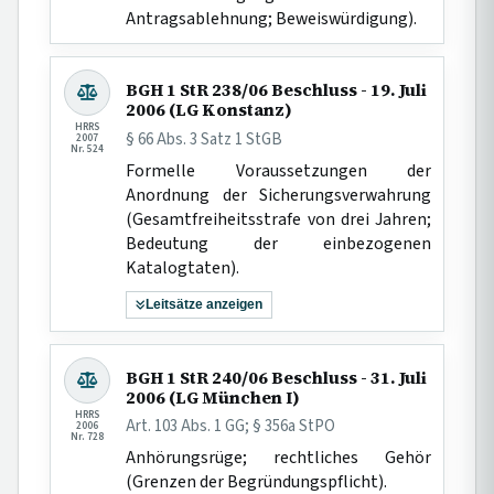
Antragsablehnung; Beweiswürdigung).
BGH 1 StR 238/06 Beschluss - 19. Juli
2006 (LG Konstanz)
HRRS
§ 66 Abs. 3 Satz 1 StGB
2007
Nr. 524
Formelle Voraussetzungen der
Anordnung der Sicherungsverwahrung
(Gesamtfreiheitsstrafe von drei Jahren;
Bedeutung der einbezogenen
Katalogtaten).
Leitsätze anzeigen
BGH 1 StR 240/06 Beschluss - 31. Juli
2006 (LG München I)
HRRS
Art. 103 Abs. 1 GG; § 356a StPO
2006
Nr. 728
Anhörungsrüge; rechtliches Gehör
(Grenzen der Begründungspflicht).