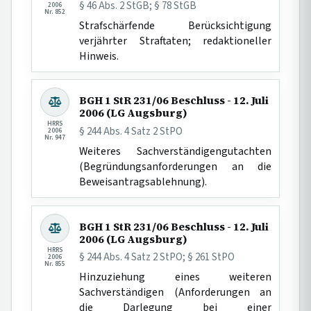
§ 46 Abs. 2 StGB; § 78 StGB
2006
Nr. 852
Strafschärfende Berücksichtigung
verjährter Straftaten; redaktioneller
Hinweis.
BGH 1 StR 231/06 Beschluss - 12. Juli
2006 (LG Augsburg)
HRRS
§ 244 Abs. 4 Satz 2 StPO
2006
Nr. 947
Weiteres Sachverständigengutachten
(Begründungsanforderungen an die
Beweisantragsablehnung).
BGH 1 StR 231/06 Beschluss - 12. Juli
2006 (LG Augsburg)
HRRS
§ 244 Abs. 4 Satz 2 StPO; § 261 StPO
2006
Nr. 855
Hinzuziehung eines weiteren
Sachverständigen (Anforderungen an
die Darlegung bei einer