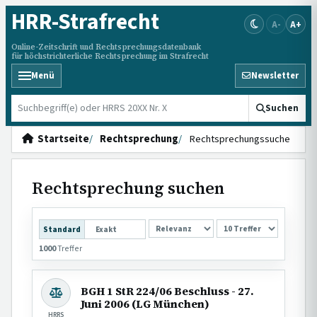
HRR
-Strafrecht
A-
A+
Online-Zeitschrift und Rechtsprechungsdatenbank
für höchstrichterliche Rechtsprechung im Strafrecht
Menü
Newsletter
HRRS durchsuchen
Suchen
Startseite
Rechtsprechung
Rechtsprechungssuche
Rechtsprechung suchen
SORTIERUNG
Standard
Exakt
1000
Treffer
BGH 1 StR 224/06 Beschluss - 27.
Juni 2006 (LG München)
HRRS