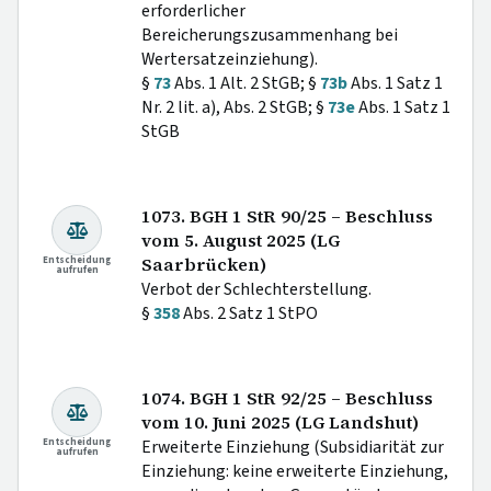
erforderlicher
Bereicherungszusammenhang bei
Wertersatzeinziehung).
§
73
Abs. 1 Alt. 2 StGB; §
73b
Abs. 1 Satz 1
Nr. 2 lit. a), Abs. 2 StGB; §
73e
Abs. 1 Satz 1
StGB
1073. BGH 1 StR 90/25 – Beschluss
vom 5. August 2025 (LG
Entscheidung
Saarbrücken)
aufrufen
Verbot der Schlechterstellung.
§
358
Abs. 2 Satz 1 StPO
1074. BGH 1 StR 92/25 – Beschluss
vom 10. Juni 2025 (LG Landshut)
Entscheidung
Erweiterte Einziehung (Subsidiarität zur
aufrufen
Einziehung: keine erweiterte Einziehung,