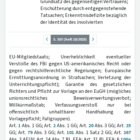
Grundsatz des gegenseitigen Vertrauens;
Erschütterung durch entgegenstehende
Tatsachen; Erkenntnisdefizite bezüglich
der Identität des involvierten
S. 307 (Heft 10/2025)
EU-Mitgliedstaats; Unerheblichkeit eventueller
Verstöße des FBI gegen US-amerikanisches Recht oder
gegen rechtshilferechtliche Regelungen; Europäische
Ermittlungsanordnung in Strafsachen; Verletzung der
Unterrichtungspflicht); Garantie des gesetzlichen
Richters und Pflicht zur Vorlage an den EuGH (mögliches
unionsrechtliches Beweisverwertungsverbot;
Willkürmaßstab; Verfassungsverstoß nur bei
offensichtlich unhaltbarer Handhabung der
Vorlagepflicht; Fallgruppen).
Art.
1
Abs. 1 GG; Art.
2
Abs. 1 GG; Art.
20
Abs. 3 GG; Art.
25
GG; Art.
79
Abs. 3 GG; Art.
101
Abs. 1 Satz 2 GG; Art.
267
Abs. 3 AEUV; Art. 14 Abs. 7 RL EEA; Art. 31 RL EEA; §
100a