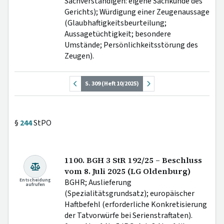
Sachverständigen: eigene Sachkunde des
Gerichts); Würdigung einer Zeugenaussage
(Glaubhaftigkeitsbeurteilung;
Aussagetüchtigkeit; besondere
Umstände; Persönlichkeitsstörung des
Zeugen).
S. 309 (Heft 10/2025)
§
244
StPO
1100. BGH 3 StR 192/25 – Beschluss
vom 8. Juli 2025 (LG Oldenburg)
Entscheidung
BGHR; Auslieferung
aufrufen
(Spezialitätsgrundsatz); europäischer
Haftbefehl (erforderliche Konkretisierung
der Tatvorwürfe bei Serienstraftaten).