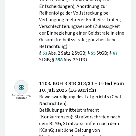
Entscheidungen); Anordnung zur
Reihenfolge der Vollstreckung bei
Verhängung mehrerer Freiheitsstrafen;
Verschlechterungsverbot (Zulässigkeit
der Einbeziehung einer Geldstrafe in eine
Gesamtfreiheitsstrafe; ganzheitliche
Betrachtung).
§
53
Abs. 2 Satz 2 StGB; §
55
StGB; §
67
StGB; §
358
Abs. 2 StPO
1103. BGH 3 StR 213/24 – Urteil vom
10. Juli 2025 (LG Aurich)
Entscheidung
Beweiswürdigung des Tatgerichts (Chat-
aufrufen
Nachrichten);
Betäubungsmittelstrafrecht
(Konkurrenzen); Strafvorschriften nach
dem BtMG; Strafvorschriften nach dem
KCanG; zeitliche Geltung von