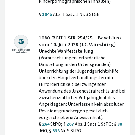
kinderpornographischen Inhalten)
§
184b
Abs. 1 Satz 1 Nr. 3 StGB
1080. BGH 1 StR 254/25 – Beschluss
vom 10. Juli 2025 (LG Würzburg)
Entscheidung
Unechte Wahlfeststellung
aufrufen
(Voraussetzungen; erforderliche
Darstellung in den Urteilsgründen);
Unterrichtung der Jugendgerichtshilfe
über den Hauptverhandlungstermin
(Erforderlichkeit bei zwingender
Anwendung des Jugendstrafrechts und bei
zwischenzeitlicher Volljährigkeit des
Angeklagten; Unterlassen kein absoluter
Revisionsgrund wegen gesetzlich
vorgeschriebene Anwesenheit).
§
264
StPO; §
267
Abs. 1 Satz 1 StPO; §
38
JGG; §
338
Nr. 5 StPO