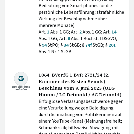
Bedeutung von Smartphones für die
persönliche Lebensführung; strafähnliche
Wirkung der Beschlagnahme über
mehrere Monate).
Art.
1
Abs. 1 GG; Art.
2
Abs. 1 GG; Art.
14
Abs. 1 GG; Art.
6
Abs. 1 Buchst. f DSGVO;
§
94
StPO; §
34
StGB; §
74f
StGB; §
201
Abs. 1 Nr. 1 StGB
1064. BVerfG 1 BvR 2721/24 (2.
Kammer des Ersten Senats) –
Entscheidung
Beschluss vom 9. Juni 2025 (OLG
aufrufen
Hamm / LG Detmold / AG Detmold)
Erfolglose Verfassungsbeschwerde gegen
eine Verurteilung wegen Beleidigung
durch Schmähung von Politikerinnen auf
einem YouTube-Kanal (Meinungsfreiheit;
Schmähkritik; hilfsweise Abwägung mit