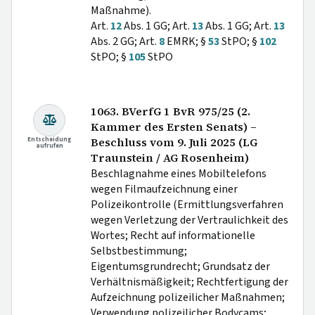
Maßnahme).
Art.
12
Abs. 1 GG; Art.
13
Abs. 1 GG; Art.
13
Abs. 2 GG; Art.
8
EMRK; §
53
StPO; §
102
StPO; §
105
StPO
1063. BVerfG 1 BvR 975/25 (2.
Kammer des Ersten Senats) –
Entscheidung
Beschluss vom 9. Juli 2025 (LG
aufrufen
Traunstein / AG Rosenheim)
Beschlagnahme eines Mobiltelefons
wegen Filmaufzeichnung einer
Polizeikontrolle (Ermittlungsverfahren
wegen Verletzung der Vertraulichkeit des
Wortes; Recht auf informationelle
Selbstbestimmung;
Eigentumsgrundrecht; Grundsatz der
Verhältnismäßigkeit; Rechtfertigung der
Aufzeichnung polizeilicher Maßnahmen;
Verwendung polizeilicher Bodycams;