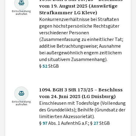
vom 19. August 2025 (Auswärtige
Entscheidung
Strafkammer LG Kleve)
aufrufen
Konkurrenzverhältnisse bei Straftaten
gegen höchstpersönliche Rechtsgüter
verschiedener Personen
(Zusammenfassung zu einheitlicher Tat;
additive Betrachtungsweise; Ausnahme
bei außergewöhnlich engem zeitlichem
und situativem Zusammenhang).
§
52
StGB
1094. BGH 3 StR 173/25 – Beschluss
vom 24. Juni 2025 (LG Duisburg)
Entscheidung
Einschleusen mit Todesfolge (Vollendung
aufrufen
des Grunddelikts); Beihilfe (Grundsatz der
limitierten Akzessorietät).
§
97
Abs. 1 AufenthG a.F.; §
27
StGB