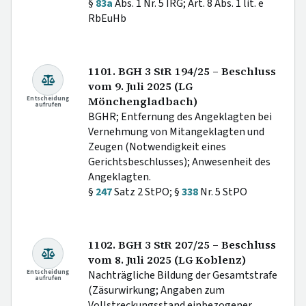
§
83a
Abs. 1 Nr. 5 IRG; Art. 8 Abs. 1 lit. e
RbEuHb
1101. BGH 3 StR 194/25 – Beschluss
vom 9. Juli 2025 (LG
Entscheidung
Mönchengladbach)
aufrufen
BGHR; Entfernung des Angeklagten bei
Vernehmung von Mitangeklagten und
Zeugen (Notwendigkeit eines
Gerichtsbeschlusses); Anwesenheit des
Angeklagten.
§
247
Satz 2 StPO; §
338
Nr. 5 StPO
1102. BGH 3 StR 207/25 – Beschluss
vom 8. Juli 2025 (LG Koblenz)
Entscheidung
Nachträgliche Bildung der Gesamtstrafe
aufrufen
(Zäsurwirkung; Angaben zum
Vollstreckungsstand einbezogener