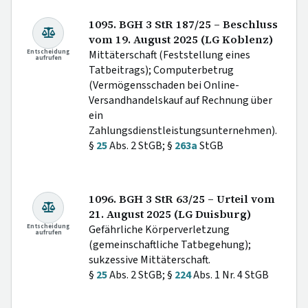
1095. BGH 3 StR 187/25 – Beschluss
vom 19. August 2025 (LG Koblenz)
Entscheidung
Mittäterschaft (Feststellung eines
aufrufen
Tatbeitrags); Computerbetrug
(Vermögensschaden bei Online-
Versandhandelskauf auf Rechnung über
ein
Zahlungsdienstleistungsunternehmen).
§
25
Abs. 2 StGB; §
263a
StGB
1096. BGH 3 StR 63/25 – Urteil vom
21. August 2025 (LG Duisburg)
Entscheidung
Gefährliche Körperverletzung
aufrufen
(gemeinschaftliche Tatbegehung);
sukzessive Mittäterschaft.
§
25
Abs. 2 StGB; §
224
Abs. 1 Nr. 4 StGB