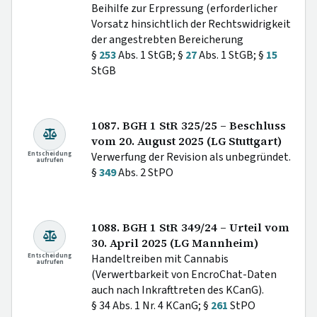
Beihilfe zur Erpressung (erforderlicher
Vorsatz hinsichtlich der Rechtswidrigkeit
der angestrebten Bereicherung
§
253
Abs. 1 StGB; §
27
Abs. 1 StGB; §
15
StGB
1087. BGH 1 StR 325/25 – Beschluss
vom 20. August 2025 (LG Stuttgart)
Entscheidung
Verwerfung der Revision als unbegründet.
aufrufen
§
349
Abs. 2 StPO
1088. BGH 1 StR 349/24 – Urteil vom
30. April 2025 (LG Mannheim)
Entscheidung
Handeltreiben mit Cannabis
aufrufen
(Verwertbarkeit von EncroChat-Daten
auch nach Inkrafttreten des KCanG).
§ 34 Abs. 1 Nr. 4 KCanG; §
261
StPO