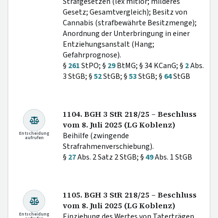
Strafgesetzen (lex mitior; milderes
Gesetz; Gesamtvergleich); Besitz von
Cannabis (strafbewährte Besitzmenge);
Anordnung der Unterbringung in einer
Entziehungsanstalt (Hang;
Gefahrprognose).
§
261
StPO; §
29
BtMG; § 34 KCanG; §
2
Abs.
3 StGB; §
52
StGB; §
53
StGB; §
64
StGB
1104. BGH 3 StR 218/25 – Beschluss
vom 8. Juli 2025 (LG Koblenz)
Entscheidung
Beihilfe (zwingende
aufrufen
Strafrahmenverschiebung).
§
27
Abs. 2 Satz 2 StGB; §
49
Abs. 1 StGB
1105. BGH 3 StR 218/25 – Beschluss
vom 8. Juli 2025 (LG Koblenz)
Entscheidung
Einziehung des Wertes von Taterträgen