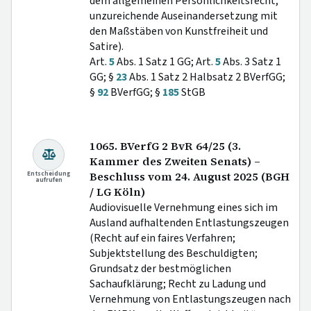
dem allgemeinen Persönlichkeitsrecht;
unzureichende Auseinandersetzung mit
den Maßstäben von Kunstfreiheit und
Satire).
Art.
5
Abs. 1 Satz 1 GG; Art.
5
Abs. 3 Satz 1
GG; §
23
Abs. 1 Satz 2 Halbsatz 2 BVerfGG;
§
92
BVerfGG; §
185
StGB
1065. BVerfG 2 BvR 64/25 (3.
Kammer des Zweiten Senats) –
Entscheidung
Beschluss vom 24. August 2025 (BGH
aufrufen
/ LG Köln)
Audiovisuelle Vernehmung eines sich im
Ausland aufhaltenden Entlastungszeugen
(Recht auf ein faires Verfahren;
Subjektstellung des Beschuldigten;
Grundsatz der bestmöglichen
Sachaufklärung; Recht zu Ladung und
Vernehmung von Entlastungszeugen nach