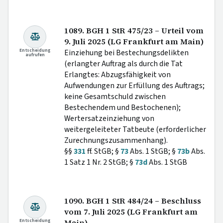
1089. BGH 1 StR 475/23 – Urteil vom
9. Juli 2025 (LG Frankfurt am Main)
Entscheidung
Einziehung bei Bestechungsdelikten
aufrufen
(erlangter Auftrag als durch die Tat
Erlangtes: Abzugsfähigkeit von
Aufwendungen zur Erfüllung des Auftrags;
keine Gesamtschuld zwischen
Bestechendem und Bestochenen);
Wertersatzeinziehung von
weitergeleiteter Tatbeute (erforderlicher
Zurechnungszusammenhang).
§§
331
ff. StGB; §
73
Abs. 1 StGB; §
73b
Abs.
1 Satz 1 Nr. 2 StGB; §
73d
Abs. 1 StGB
1090. BGH 1 StR 484/24 – Beschluss
vom 7. Juli 2025 (LG Frankfurt am
Entscheidung
Main)