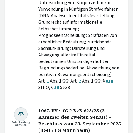
Untersuchung von Körperzellen zur
Verwendung in künftigen Strafverfahren
(DNA-Analyse; Identitätsfeststellung;
Grundrecht auf informationelle
Selbstbestimmung;
Prognoseentscheidung; Straftaten von
erheblicher Bedeutung; zureichende
Sachaufklärung; Darstellung und
Abwägung aller im Einzelfall
bedeutsamen Umstände; erhöhter
Begründungsbedarf bei Abweichung von
positiver Bewährungsentscheidung).
Art.
1
Abs. 1 GG; Art.
2
Abs. 1 GG; §
81g
StPO; §
56
StGB
1067. BVerfG 2 BvR 625/25 (3.
Kammer des Zweiten Senats) –
Entscheidung
Beschluss vom 23. September 2025
aufrufen
(BGH / LG Mannheim)