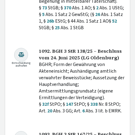
Begehung in mittelbarer Täterschaft).
§
73
StGB; §
370
Abs. 1 AO; §
2
Abs. 1 UStG;
§
5
Abs. 1 Satz 2 GewStG; (§
26
Abs. 1 Satz
1, §
26b
EStG; § 44 Abs. 1 Satz 1 AO§
52
StGB; §
25
Abs. 1 StGB
1092. BGH 3 StR 138/25 – Beschluss
vom 24. Juni 2025 (LG Oldenburg)
Entscheidung
BGHR; Form der Gewährung von
aufrufen
Akteneinsicht; Aushändigung amtlich
verwahrter Beweisstücke; Aussetzung der
Hauptverhandlung;
Amtsermittlungsgrundsatz (eigene
Ermittlungen der Verteidigung).
§
32f
StPO; §
147
StPO; §
338
Nr. 8 StPO;
Art.
20
Abs. 3 GG; Art.
6
Abs. 3 lit. b EMRK.
1093. BGH 3 StR 167/25 – Beschluss