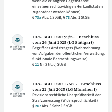
wenn die erlangten Gegenstände
einzelnen rechtswidrigen Herkunftstaten
zugeordnet werden können).
§
73a
Abs. 1 StGB; §
73
Abs. 1 StGB
1075. BGH 1 StR 99/25 – Beschluss
vom 26. Juni 2025 (LG Stuttgart)
Entscheidung
Begriff des Amtsträgers (Wahrnehmung
aufrufen
von Aufgaben der öffentlichen Verwaltung:
funktionale Betrachtungsweise).
§
11
Nr. 2 lit. c) StGB
1076. BGH 1 StR 176/25 – Beschluss
vom 22. Juli 2025 (LG München I)
Entscheidung
Revisionsrechtliche Überprüfbarkeit der
aufrufen
Strafzumessung (Widersprüchlichkeit).
§
267
Abs. 3 Satz 1 StGB