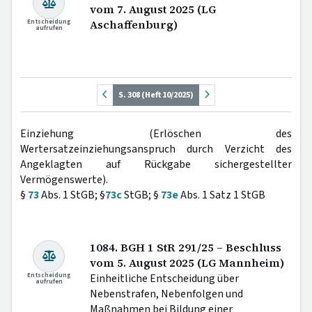
vom 7. August 2025 (LG
Entscheidung
Aschaffenburg)
aufrufen
S. 308 (Heft 10/2025)
Einziehung (Erlöschen des
Wertersatzeinziehungsanspruch durch Verzicht des
Angeklagten auf Rückgabe sichergestellter
Vermögenswerte).
§
73
Abs. 1 StGB; §
73c
StGB; §
73e
Abs. 1 Satz 1 StGB
1084. BGH 1 StR 291/25 – Beschluss
vom 5. August 2025 (LG Mannheim)
Entscheidung
Einheitliche Entscheidung über
aufrufen
Nebenstrafen, Nebenfolgen und
Maßnahmen bei Bildung einer