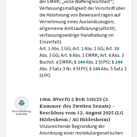
der EMRK; „volle Waffengleichheit“;
Verfassungsmäßigkeit der Vorschrift über
die Ablehnung von Beweisanträgen auf
Vernehmung eines Auslandszeugen;
allgemeine Amtsaufklärungspflicht;
verfassungswidrige Handhabung im
Einzelfall).
Art.
1
Abs. 1 GG; Art.
2
Abs. 1 GG; Art.
20
Abs. 3 GG; Art.
6
Abs. 1 EMRK; Art.
6
Abs. 3
Buchst. d EMRK; §
244
Abs. 2 StPO; §
244
Abs. 3 Satz 3 Nr. 4 StPO; §
244
Abs. 5 Satz 2
StPO
1066. BVerfG 2 BvR 530/25 (3.
Kammer des Zweiten Senats) –
Entscheidung
Beschluss vom 12. August 2025 (LG
aufrufen
Hildesheim / AG Hildesheim)
Unzureichende Begründung der
Anordnung einer molekulargenetischen