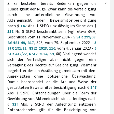
7
3. Es bestehen bereits Bedenken gegen die
Zulässigkeit der Rüge. Zwar kann die Verteidigung
durch eine unterbliebene Gewährung von
Akteneinsicht oder Beweismittelbesichtigung
nach §
147
Abs. 1 StPO unzulässig im Sinne des §
338
Nr. 8 StPO beschränkt sein (vgl. etwa BGH,
Beschlüsse vom 11. November 2004 -
5 StR 299/03
,
BGHSt 49, 317
, 328; vom 29. September 2022 -
5
StR 191/22
,
NStZ 2023, 116
; vom 4. Januar 2023 -
5
StR 412/22
,
NStZ 2024, 59
, 60). Vorliegend wendet
sich der Verteidiger aber nicht gegen eine
Versagung des Rechts auf Besichtigung. Vielmehr
begehrt er dessen Ausübung gemeinsam mit dem
Angeklagten ohne polizeiliche Überwachung.
Damit beanstandet er die Art und Weise der
gestatteten Beweismittelbesichtigung nach §
147
Abs. 1 StPO. Entscheidungen über die Form der
Gewährung von Akteneinsicht sind allerdings nach
§
32f
Abs. 3 StPO der Anfechtung entzogen.
Entsprechendes gilt für die Besichtigung von