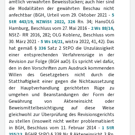
amtlich verwahrten Beweisstücken; auch hier sind
die Modalitäten der gewährten Beschau nicht
anfechtbar (BGH, Urteil vom 29. Oktober 2021 -
5
StR 443/19
,
NZWiSt 2022, 326
Rn. 34; HansOLG
Hamburg, Beschluss vom 27. Mai 2016 -
2 Ws 88/16
,
NStZ- RR 2016, 282; OLG Koblenz, Beschluss vom
30. März 2021 -
5 Ws 16/21
, wistra 2022, 41, 42). Das
hat gemäß §
336
Satz 2 StPO die Unzulässigkeit
einer entsprechenden Verfahrensrüge in der
Revision zur Folge (BGH aaO). Es spricht viel dafür,
den in den Vorschriften zum Ausdruck kommenden
Willen des Gesetzgebers nicht durch die
Statthaftigkeit einer gegen die Nichtaussetzung
der Hauptverhandlung gerichteten Rüge zu
umgehen und Beanstandungen der Form der
Gewährung von Akteneinsicht oder
Beweismittelbesichtigung auf diese Weise
gleichwohl zur Überprüfung des Revisionsgerichts
zu stellen (insoweit nicht weiter problematisiert
in BGH, Beschluss vom 11. Februar 2014 -
1 StR
355/13
, BGHR StPO § 338 Nr. 8 Akteneinsicht 3 Rn.