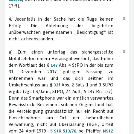
17 ff.).
8
4. Jedenfalls in der Sache hat die Rüge keinen
Erfolg. Die Ablehnung der begehrten
unüberwachten gemeinsamen „Besichtigung“ ist
nicht zu beanstanden.
9
a) Zum einen unterlag das sichergestellte
Mobiltelefon einem Herausgabeverbot, das früher
dem Wortlaut des §
147
Abs. 4 StPO in der bis zum
31. Dezember 2017 gültigen Fassung zu
entnehmen war und das sich seither im
Umkehrschluss aus §
32f
Abs. 2 Satz 1 und 3 StPO
ergibt (vgl. LR/Jahn, StPO, 27. Aufl., § 147 Rn. 127).
Denn das Smartphone war ein amtlich verwahrtes
Beweisstück. Bei einem solchen Gegenstand hat
die Verteidigung grundsätzlich nur ein Recht auf
Einsichtnahme am Ort der behördlichen
Verwahrung, nicht auf Überlassung (BGH, Urteil
vom 24. April 1979 -
5 StR 513/78
, bei Pfeiffer,
NStZ