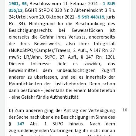
1981, 95
; Beschluss vom 11. Februar 2014 -
1 StR
355/13
, BGHR StPO § 338 Nr. 8 Akteneinsicht 3 Rn.
24; Urteil vom 29. Oktober 2021 -
5 StR 443/19
, juris
Rn. 34). Hintergrund für die Beschränkung des
Besichtigungsrechts bei Beweisstücken ist
einerseits die Gefahr ihres Verlusts, andererseits
die ihres Beweiswerts, also ihrer Integrität
(MüKoStPO/Kämpfer/Travers, 2. Aufl., § 147 Rn. 37
mwN; LR/Jahn, StPO, 27. Aufl., § 147 Rn. 120).
Diesem Interesse liefe es zuwider, das
Beweismittel dem unbeaufsichtigten Zugriff
anderer zu überlassen, und sei es innerhalb der
Räumlichkeiten der Justizbehörden. Denn schon
dann bestünde - jedenfalls bei einem Mobiltelefon
- eine Gefahr für die Authentizität.
10
b) Zum anderen ging der Antrag der Verteidigung
der Sache nach über eine Besichtigung im Sinne des
§
147
Abs. 1 StPO hinaus. Nach dem
zugrundeliegenden Vorbringen lag ihr nicht nur an