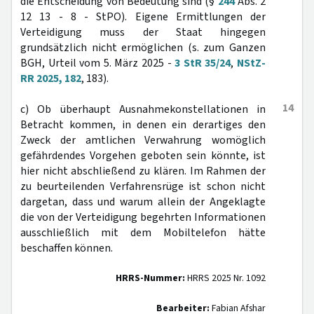
die Entscheidung von Bedeutung sind (§
244
Abs. 2
12 13 - 8 - StPO). Eigene Ermittlungen der
Verteidigung muss der Staat hingegen
grundsätzlich nicht ermöglichen (s. zum Ganzen
BGH, Urteil vom 5. März 2025 -
3 StR 35/24
,
NStZ-
RR 2025, 182
, 183).
14
c) Ob überhaupt Ausnahmekonstellationen in
Betracht kommen, in denen ein derartiges den
Zweck der amtlichen Verwahrung womöglich
gefährdendes Vorgehen geboten sein könnte, ist
hier nicht abschließend zu klären. Im Rahmen der
zu beurteilenden Verfahrensrüge ist schon nicht
dargetan, dass und warum allein der Angeklagte
die von der Verteidigung begehrten Informationen
ausschließlich mit dem Mobiltelefon hätte
beschaffen können.
HRRS-Nummer:
HRRS 2025 Nr. 1092
Bearbeiter:
Fabian Afshar