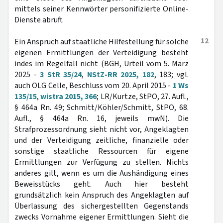
mittels seiner Kennwörter personifizierte Online-
Dienste abruft.
12
Ein Anspruch auf staatliche Hilfestellung für solche
eigenen Ermittlungen der Verteidigung besteht
indes im Regelfall nicht (BGH, Urteil vom 5. März
2025 -
3 StR 35/24
,
NStZ-RR 2025, 182
, 183; vgl.
auch OLG Celle, Beschluss vom 20. April 2015 -
1 Ws
135/15
,
wistra 2015, 366
; LR/Kurtze, StPO, 27. Aufl.,
§ 464a Rn. 49; Schmitt/Köhler/Schmitt, StPO, 68.
Aufl., § 464a Rn. 16, jeweils mwN). Die
Strafprozessordnung sieht nicht vor, Angeklagten
und der Verteidigung zeitliche, finanzielle oder
sonstige staatliche Ressourcen für eigene
Ermittlungen zur Verfügung zu stellen. Nichts
anderes gilt, wenn es um die Aushändigung eines
Beweisstücks geht. Auch hier besteht
grundsätzlich kein Anspruch des Angeklagten auf
Überlassung des sichergestellten Gegenstands
zwecks Vornahme eigener Ermittlungen. Sieht die