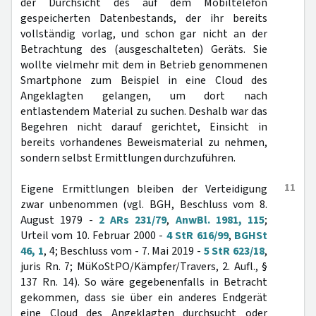
der Durchsicht des auf dem Mobiltelefon
gespeicherten Datenbestands, der ihr bereits
vollständig vorlag, und schon gar nicht an der
Betrachtung des (ausgeschalteten) Geräts. Sie
wollte vielmehr mit dem in Betrieb genommenen
Smartphone zum Beispiel in eine Cloud des
Angeklagten gelangen, um dort nach
entlastendem Material zu suchen. Deshalb war das
Begehren nicht darauf gerichtet, Einsicht in
bereits vorhandenes Beweismaterial zu nehmen,
sondern selbst Ermittlungen durchzuführen.
11
Eigene Ermittlungen bleiben der Verteidigung
zwar unbenommen (vgl. BGH, Beschluss vom 8.
August 1979 -
2 ARs 231/79
,
AnwBl. 1981, 115
;
Urteil vom 10. Februar 2000 -
4 StR 616/99
,
BGHSt
46, 1
, 4; Beschluss vom - 7. Mai 2019 -
5 StR 623/18
,
juris Rn. 7; MüKoStPO/Kämpfer/Travers, 2. Aufl., §
137 Rn. 14). So wäre gegebenenfalls in Betracht
gekommen, dass sie über ein anderes Endgerät
eine Cloud des Angeklagten durchsucht oder