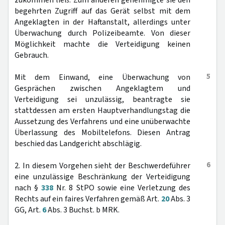
zukommen ließ. Zum anderen genehmigte sie den
begehrten Zugriff auf das Gerät selbst mit dem
Angeklagten in der Haftanstalt, allerdings unter
Überwachung durch Polizeibeamte. Von dieser
Möglichkeit machte die Verteidigung keinen
Gebrauch.
5
Mit dem Einwand, eine Überwachung von
Gesprächen zwischen Angeklagtem und
Verteidigung sei unzulässig, beantragte sie
stattdessen am ersten Hauptverhandlungstag die
Aussetzung des Verfahrens und eine unüberwachte
Überlassung des Mobiltelefons. Diesen Antrag
beschied das Landgericht abschlägig.
6
2. In diesem Vorgehen sieht der Beschwerdeführer
eine unzulässige Beschränkung der Verteidigung
nach §
338
Nr. 8 StPO sowie eine Verletzung des
Rechts auf ein faires Verfahren gemäß Art.
20
Abs. 3
GG, Art.
6
Abs. 3 Buchst. b MRK.