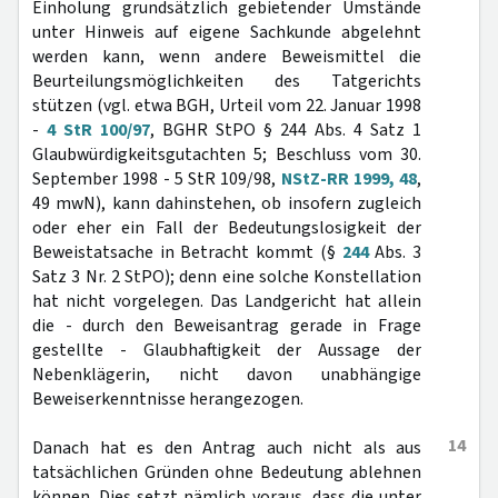
Einholung grundsätzlich gebietender Umstände
unter Hinweis auf eigene Sachkunde abgelehnt
werden kann, wenn andere Beweismittel die
Beurteilungsmöglichkeiten des Tatgerichts
stützen (vgl. etwa BGH, Urteil vom 22. Januar 1998
-
4 StR 100/97
, BGHR StPO § 244 Abs. 4 Satz 1
Glaubwürdigkeitsgutachten 5; Beschluss vom 30.
September 1998 - 5 StR 109/98,
NStZ-RR 1999, 48
,
49 mwN), kann dahinstehen, ob insofern zugleich
oder eher ein Fall der Bedeutungslosigkeit der
Beweistatsache in Betracht kommt (§
244
Abs. 3
Satz 3 Nr. 2 StPO); denn eine solche Konstellation
hat nicht vorgelegen. Das Landgericht hat allein
die - durch den Beweisantrag gerade in Frage
gestellte - Glaubhaftigkeit der Aussage der
Nebenklägerin, nicht davon unabhängige
Beweiserkenntnisse herangezogen.
14
Danach hat es den Antrag auch nicht als aus
tatsächlichen Gründen ohne Bedeutung ablehnen
können. Dies setzt nämlich voraus, dass die unter