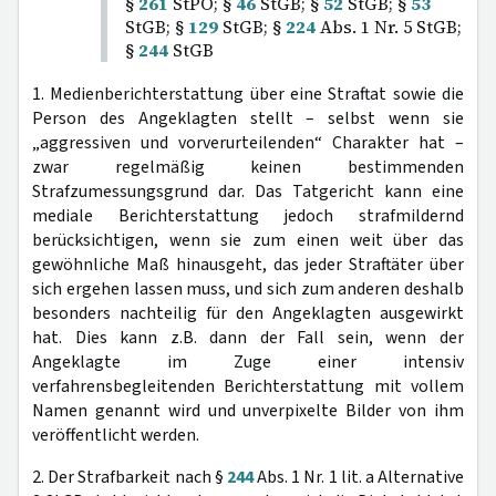
§
261
StPO; §
46
StGB; §
52
StGB; §
53
StGB; §
129
StGB; §
224
Abs. 1 Nr. 5 StGB;
§
244
StGB
1. Medienberichterstattung über eine Straftat sowie die
Person des Angeklagten stellt – selbst wenn sie
„aggressiven und vorverurteilenden“ Charakter hat –
zwar regelmäßig keinen bestimmenden
Strafzumessungsgrund dar. Das Tatgericht kann eine
mediale Berichterstattung jedoch strafmildernd
berücksichtigen, wenn sie zum einen weit über das
gewöhnliche Maß hinausgeht, das jeder Straftäter über
sich ergehen lassen muss, und sich zum anderen deshalb
besonders nachteilig für den Angeklagten ausgewirkt
hat. Dies kann z.B. dann der Fall sein, wenn der
Angeklagte im Zuge einer intensiv
verfahrensbegleitenden Berichterstattung mit vollem
Namen genannt wird und unverpixelte Bilder von ihm
veröffentlicht werden.
2. Der Strafbarkeit nach §
244
Abs. 1 Nr. 1 lit. a Alternative