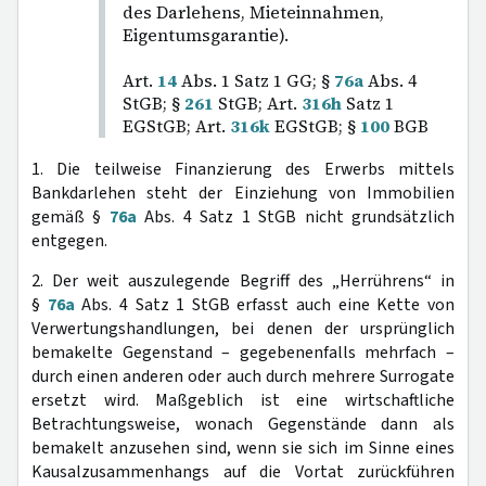
des Darlehens, Mieteinnahmen,
Eigentumsgarantie).
Art.
14
Abs. 1 Satz 1 GG; §
76a
Abs. 4
StGB; §
261
StGB; Art.
316h
Satz 1
EGStGB; Art.
316k
EGStGB; §
100
BGB
1. Die teilweise Finanzierung des Erwerbs mittels
Bankdarlehen steht der Einziehung von Immobilien
gemäß §
76a
Abs. 4 Satz 1 StGB nicht grundsätzlich
entgegen.
2. Der weit auszulegende Begriff des „Herrührens“ in
§
76a
Abs. 4 Satz 1 StGB erfasst auch eine Kette von
Verwertungshandlungen, bei denen der ursprünglich
bemakelte Gegenstand – gegebenenfalls mehrfach –
durch einen anderen oder auch durch mehrere Surrogate
ersetzt wird. Maßgeblich ist eine wirtschaftliche
Betrachtungsweise, wonach Gegenstände dann als
bemakelt anzusehen sind, wenn sie sich im Sinne eines
Kausalzusammenhangs auf die Vortat zurückführen