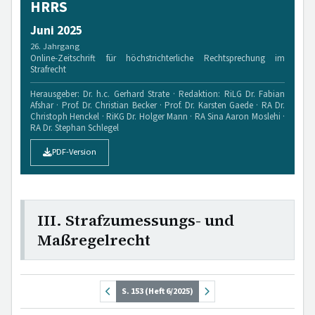
HRRS
Juni 2025
26. Jahrgang
Online-Zeitschrift für höchstrichterliche Rechtsprechung im
Strafrecht
Herausgeber: Dr. h.c. Gerhard Strate · Redaktion: RiLG Dr. Fabian
Afshar · Prof. Dr. Christian Becker · Prof. Dr. Karsten Gaede · RA Dr.
Christoph Henckel · RiKG Dr. Holger Mann · RA Sina Aaron Moslehi ·
RA Dr. Stephan Schlegel
PDF-Version
III. Strafzumessungs- und
Maßregelrecht
S. 153 (Heft 6/2025)