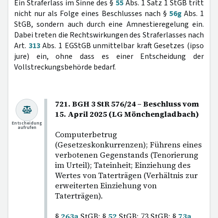
Ein Straferlass im Sinne des §
55
Abs. 1 Satz 1 StGB tritt
nicht nur als Folge eines Beschlusses nach §
56g
Abs. 1
StGB, sondern auch durch eine Amnestieregelung ein.
Dabei treten die Rechtswirkungen des Straferlasses nach
Art.
313
Abs. 1 EGStGB unmittelbar kraft Gesetzes (ipso
jure) ein, ohne dass es einer Entscheidung der
Vollstreckungsbehörde bedarf.
721. BGH 3 StR 576/24 – Beschluss vom
15. April 2025 (LG Mönchengladbach)
Entscheidung
aufrufen
Computerbetrug
(Gesetzeskonkurrenzen); Führens eines
verbotenen Gegenstands (Tenorierung
im Urteil); Tateinheit; Einziehung des
Wertes von Taterträgen (Verhältnis zur
erweiterten Einziehung von
Taterträgen).
§
263a
StGB; §
52
StGB; 73 StGB; §
73a