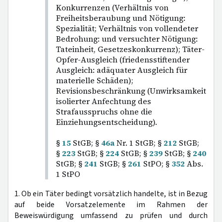
Konkurrenzen (Verhältnis von
Freiheitsberaubung und Nötigung:
Spezialität; Verhältnis von vollendeter
Bedrohung: und versuchter Nötigung:
Tateinheit, Gesetzeskonkurrenz); Täter-
Opfer-Ausgleich (friedensstiftender
Ausgleich: adäquater Ausgleich für
materielle Schäden);
Revisionsbeschränkung (Unwirksamkeit
isolierter Anfechtung des
Strafausspruchs ohne die
Einziehungsentscheidung).
§
15
StGB; §
46a
Nr. 1 StGB; §
212
StGB;
§
223
StGB; §
224
StGB; §
239
StGB; §
240
StGB; §
241
StGB; §
261
StPO; §
352
Abs.
1 StPO
1. Ob ein Täter bedingt vorsätzlich handelte, ist in Bezug
auf beide Vorsatzelemente im Rahmen der
Beweiswürdigung umfassend zu prüfen und durch