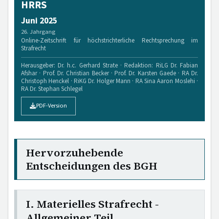
HRRS
Juni 2025
26. Jahrgang
Online-Zeitschrift für höchstrichterliche Rechtsprechung im
Strafrecht
Herausgeber: Dr. h.c. Gerhard Strate · Redaktion: RiLG Dr. Fabian
Afshar · Prof. Dr. Christian Becker · Prof. Dr. Karsten Gaede · RA Dr.
Christoph Henckel · RiKG Dr. Holger Mann · RA Sina Aaron Moslehi ·
RA Dr. Stephan Schlegel
PDF-Version
Hervorzuhebende
Entscheidungen des BGH
I. Materielles Strafrecht -
Allgemeiner Teil