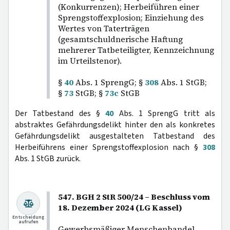
(Konkurrenzen); Herbeiführen einer
Sprengstoffexplosion; Einziehung des
Wertes von Taterträgen
(gesamtschuldnerische Haftung
mehrerer Tatbeteiligter, Kennzeichnung
im Urteilstenor).
§
40
Abs. 1 SprengG; §
308
Abs. 1 StGB;
§
73
StGB; §
73c
StGB
Der Tatbestand des §
40
Abs. 1 SprengG tritt als
abstraktes Gefährdungsdelikt hinter den als konkretes
Gefährdungsdelikt ausgestalteten Tatbestand des
Herbeiführens einer Sprengstoffexplosion nach §
308
Abs. 1 StGB zurück.
547. BGH 2 StR 500/24 – Beschluss vom
18. Dezember 2024 (LG Kassel)
Entscheidung
aufrufen
Gewerbsmäßiger Menschenhandel