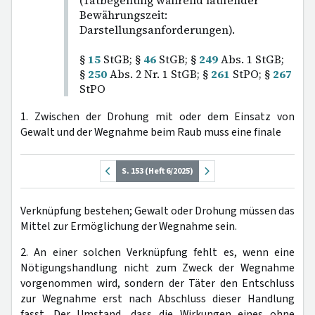
(Tatbegehung während laufender
Bewährungszeit:
Darstellungsanforderungen).
§
15
StGB; §
46
StGB; §
249
Abs. 1 StGB;
§
250
Abs. 2 Nr. 1 StGB; §
261
StPO; §
267
StPO
1. Zwischen der Drohung mit oder dem Einsatz von
Gewalt und der Wegnahme beim Raub muss eine finale
S. 153 (Heft 6/2025)
Verknüpfung bestehen; Gewalt oder Drohung müssen das
Mittel zur Ermöglichung der Wegnahme sein.
2. An einer solchen Verknüpfung fehlt es, wenn eine
Nötigungshandlung nicht zum Zweck der Wegnahme
vorgenommen wird, sondern der Täter den Entschluss
zur Wegnahme erst nach Abschluss dieser Handlung
fasst. Der Umstand, dass die Wirkungen eines ohne