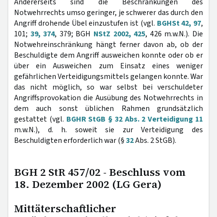
Andererseits sind die Beschränkungen des
Notwehrrechts umso geringer, je schwerer das durch den
Angriff drohende Übel einzustufen ist (vgl.
BGHSt 42, 97
,
101;
39, 374
, 379; BGH
NStZ 2002, 425
, 426 m.w.N.). Die
Notwehreinschränkung hängt ferner davon ab, ob der
Beschuldigte dem Angriff ausweichen konnte oder ob er
über ein Ausweichen zum Einsatz eines weniger
gefährlichen Verteidigungsmittels gelangen konnte. War
das nicht möglich, so war selbst bei verschuldeter
Angriffsprovokation die Ausübung des Notwehrrechts in
dem auch sonst üblichen Rahmen grundsätzlich
gestattet (vgl.
BGHR StGB § 32 Abs. 2 Verteidigung 11
m.w.N.), d. h. soweit sie zur Verteidigung des
Beschuldigten erforderlich war (§
32
Abs. 2 StGB).
BGH 2 StR 457/02 - Beschluss vom
18. Dezember 2002 (LG Gera)
Mittäterschaftlicher