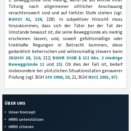
2. Beweggründe sind niedrig, wenn sie als Motive einer
Tötung nach allgemeiner sittlicher Anschauung
verachtenswert sind und auf tiefster Stufe stehen (vgl.
BGHSt 42, 226
, 228). In subjektiver Hinsicht muss
hinzukommen, dass sich der Täter bei der Tat der
Umstände bewusst ist, die seine Beweggründe als niedrig
erscheinen lassen, und, soweit gefühlsmäßige oder
triebhafte Regungen in Betracht kommen, diese
gedanklich beherrschen und willensmäßig steuern kann
(
BGHSt 28, 210
, 212;
BGHR StGB § 211 Abs. 2 niedrige
Beweggründe 11
und
15
). Ob dies der Fall ist, bedarf
insbesondere bei plötzlichen Situationstaten genauerer
Prüfung (vgl. BGH
StV 2000, 20
, 21, BGH
NStZ 2001, 87
).
ÜBER UNS
Unser Konzept
HRRS unterstützen
HRRS zitieren