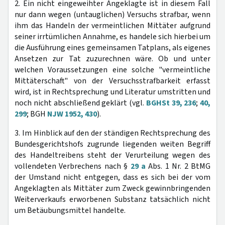
2. Ein nicht eingeweihter Angeklagte ist in diesem Fall
nur dann wegen (untauglichen) Versuchs strafbar, wenn
ihm das Handeln der vermeintlichen Mittäter aufgrund
seiner irrtümlichen Annahme, es handele sich hierbei um
die Ausführung eines gemeinsamen Tatplans, als eigenes
Ansetzen zur Tat zuzurechnen wäre. Ob und unter
welchen Voraussetzungen eine solche "vermeintliche
Mittäterschaft" von der Versuchsstrafbarkeit erfasst
wird, ist in Rechtsprechung und Literatur umstritten und
noch nicht abschließend geklärt (vgl.
BGHSt 39, 236
;
40,
299
; BGH
NJW 1952, 430
).
3. Im Hinblick auf den der ständigen Rechtsprechung des
Bundesgerichtshofs zugrunde liegenden weiten Begriff
des Handeltreibens steht der Verurteilung wegen des
vollendeten Verbrechens nach §
29 a
Abs. 1 Nr. 2 BtMG
der Umstand nicht entgegen, dass es sich bei der vom
Angeklagten als Mittäter zum Zweck gewinnbringenden
Weiterverkaufs erworbenen Substanz tatsächlich nicht
um Betäubungsmittel handelte.