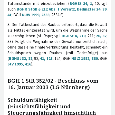
Tatumstände mit einzubeziehen (
BGHSt 36, 1
, 10; vgl.
auch
BGHR StGB § 212 Abs. 1 Vorsatz, bedingter 24
,
39
,
41
; BGH
NJW 1999, 2533
, 2534 f.).
3. Der Tatbestand des Raubes erfordert, dass die Gewalt
als Mittel eingesetzt wird, um die Wegnahme der Sache
zu ermöglichen (st. Rspr.; vgl.
BGHSt 4, 210
, 211;
20, 32
,
33). Folgt die Wegnahme der Gewalt nur zeitlich nach,
ohne dass eine finale Verknüpfung besteht, scheidet ein
Schuldspruch wegen Raubes (mit Todesfolge) aus
(
BGHSt 32, 88
, 92;
41, 123
, 124; BGH
NStZ 1982, 380
; BGH
StV 1995, 416
).
BGH 1 StR 352/02 - Beschluss vom
16. Januar 2003 (LG Nürnberg)
Schuldunfähigkeit
(Einsichtsfähigkeit und
Steuerungsfähigkeit hinsichtlich