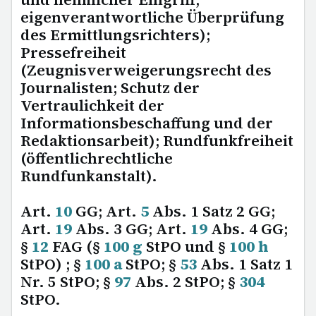
eigenverantwortliche Überprüfung
des Ermittlungsrichters);
Pressefreiheit
(Zeugnisverweigerungsrecht des
Journalisten; Schutz der
Vertraulichkeit der
Informationsbeschaffung und der
Redaktionsarbeit); Rundfunkfreiheit
(öffentlichrechtliche
Rundfunkanstalt).
Art.
10
GG; Art.
5
Abs. 1 Satz 2 GG;
Art.
19
Abs. 3 GG; Art.
19
Abs. 4 GG;
§
12
FAG (§
100 g
StPO und §
100 h
StPO) ; §
100 a
StPO; §
53
Abs. 1 Satz 1
Nr. 5 StPO; §
97
Abs. 2 StPO; §
304
StPO.