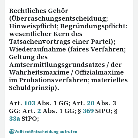
Rechtliches Gehör
(Überraschungsentscheidung;
Hinweispflicht; Begründungspflicht:
wesentlicher Kern des
Tatsachenvortrags einer Partei);
Wiederaufnahme (faires Verfahren;
Geltung des
Amtsermittlungsgrundsatzes / der
Wahrheitsmaxime / Offizialmaxime
im Probationsverfahren; materielles
Schuldprinzip).
Art.
103
Abs. 1 GG; Art.
20
Abs. 3
GG; Art.
2
Abs. 1 GG; §
369
StPO; §
33a
StPO;
Volltext
Entscheidung aufrufen