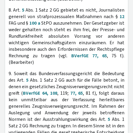
8. Art.
5
Abs. 1 Satz 2 GG gebietet es nicht, Journalisten
generell von strafprozessualen Maßnahmen nach §
12
FAG und §
100 a
StPO auszunehmen. Der Gesetzgeber ist
weder gehalten noch steht es ihm frei, der Presse- und
Rundfunkfreiheit absoluten Vorrang vor anderen
wichtigen Gemeinschaftsgütern einzuräumen. Er hat
insbesondere auch den Erfordernissen der Rechtspflege
Rechnung zu tragen (vgl.
BVerfGE 77, 65
, 75 f.).
(Bearbeiter)
9. Soweit das Bundesverfassungsgericht die Bedeutung
des Art.
5
Abs. 1 Satz 2 GG auch für die Fälle betont, in
denen ein gesetzliches Zeugnisverweigerungsrecht nicht
greift (
BVerfGE 64, 108
, 119;
77, 65
, 81 f.), folgt daraus
kein unmittelbar aus der Verfassung herleitbares
generelles Zeugnisverweigerungsrecht. Im Rahmen der
Auslegung und Anwendung der jeweils betroffenen
Normen ist der Ausstrahlungswirkung des Art.
5
Abs. 1
Satz 2 GG Rechnung zu tragen. In diesem Sinne ist in den
vorliegenden Fällen die gesetzgeberische Entscheidung