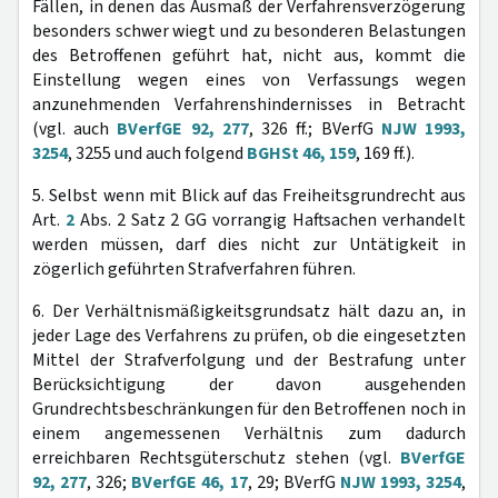
Fällen, in denen das Ausmaß der Verfahrensverzögerung
besonders schwer wiegt und zu besonderen Belastungen
des Betroffenen geführt hat, nicht aus, kommt die
Einstellung wegen eines von Verfassungs wegen
anzunehmenden Verfahrenshindernisses in Betracht
(vgl. auch
BVerfGE 92, 277
, 326 ff.; BVerfG
NJW 1993,
3254
, 3255 und auch folgend
BGHSt 46, 159
, 169 ff.).
5. Selbst wenn mit Blick auf das Freiheitsgrundrecht aus
Art.
2
Abs. 2 Satz 2 GG vorrangig Haftsachen verhandelt
werden müssen, darf dies nicht zur Untätigkeit in
zögerlich geführten Strafverfahren führen.
6. Der Verhältnismäßigkeitsgrundsatz hält dazu an, in
jeder Lage des Verfahrens zu prüfen, ob die eingesetzten
Mittel der Strafverfolgung und der Bestrafung unter
Berücksichtigung der davon ausgehenden
Grundrechtsbeschränkungen für den Betroffenen noch in
einem angemessenen Verhältnis zum dadurch
erreichbaren Rechtsgüterschutz stehen (vgl.
BVerfGE
92, 277
, 326;
BVerfGE 46, 17
, 29; BVerfG
NJW 1993, 3254
,