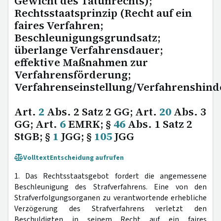
Gewicht des Tatunrechts);
Rechtsstaatsprinzip (Recht auf ein
faires Verfahren;
Beschleunigungsgrundsatz;
überlange Verfahrensdauer;
effektive Maßnahmen zur
Verfahrensförderung;
Verfahrenseinstellung/Verfahrenshind
Art.
2
Abs. 2 Satz 2 GG; Art.
20
Abs. 3
GG; Art.
6
EMRK; §
46
Abs. 1 Satz 2
StGB; §
1
JGG; §
105
JGG
Volltext
Entscheidung aufrufen
1. Das Rechtsstaatsgebot fordert die angemessene
Beschleunigung des Strafverfahrens. Eine von den
Strafverfolgungsorganen zu verantwortende erhebliche
Verzögerung des Strafverfahrens verletzt den
Beschuldigten in seinem Recht auf ein faires