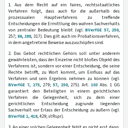
1. Aus dem Recht auf ein faires, rechtsstaatliches
Verfahren folgt, dass auch für die außerhalb des
prozessualen Hauptverfahrens zu treffende
Entscheidungen die Ermittlung des wahren Sachverhalts
von zentraler Bedeutung bleibt (vgl.
BVerfGE 57, 250
,
257;
86, 288
, 317). Dies gilt auch im Probationsverfahren,
in dem angetretene Beweise auszuschöpfen sind.
2. Das Gebot rechtlichen Gehörs soll unter anderem
gewährleisten, dass der Einzelne nicht bloßes Objekt des
Verfahrens ist, sondern vor einer Entscheidung, die seine
Rechte betrifft, zu Wort kommt, um Einfluss auf das
Verfahren und sein Ergebnis nehmen zu können (vgl.
BVerfGE 7, 275
, 279;
57, 250
, 275). Art.
103
Abs. 1 GG
garantiert den Beteiligten in einem gerichtlichen
Verfahren die Gelegenheit, sich zu dem einer
gerichtlichen Entscheidung zugrunde liegenden
Sachverhalt vor Erlass der Entscheidung zu äußern (vgl.
BVerfGE 1, 418
, 429; stRspr).
3. An einer solchen Gelegenheit fehlt es nicht erst dann,