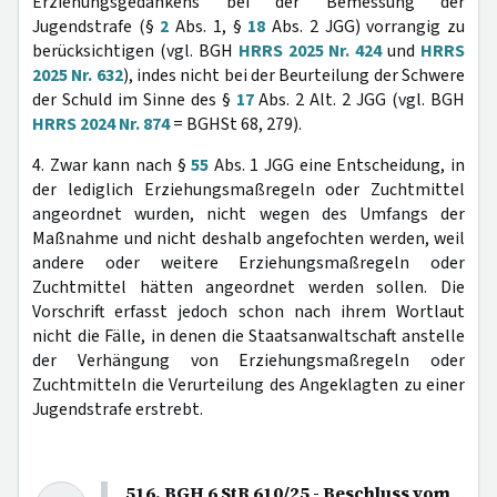
Erziehungsgedankens bei der Bemessung der
Jugendstrafe (§
2
Abs. 1, §
18
Abs. 2 JGG) vorrangig zu
berücksichtigen (vgl. BGH
HRRS 2025 Nr. 424
und
HRRS
2025 Nr. 632
), indes nicht bei der Beurteilung der Schwere
der Schuld im Sinne des §
17
Abs. 2 Alt. 2 JGG (vgl. BGH
HRRS 2024 Nr. 874
= BGHSt 68, 279).
4. Zwar kann nach §
55
Abs. 1 JGG eine Entscheidung, in
der lediglich Erziehungsmaßregeln oder Zuchtmittel
angeordnet wurden, nicht wegen des Umfangs der
Maßnahme und nicht deshalb angefochten werden, weil
andere oder weitere Erziehungsmaßregeln oder
Zuchtmittel hätten angeordnet werden sollen. Die
Vorschrift erfasst jedoch schon nach ihrem Wortlaut
nicht die Fälle, in denen die Staatsanwaltschaft anstelle
der Verhängung von Erziehungsmaßregeln oder
Zuchtmitteln die Verurteilung des Angeklagten zu einer
Jugendstrafe erstrebt.
516. BGH 6 StR 610/25 - Beschluss vom