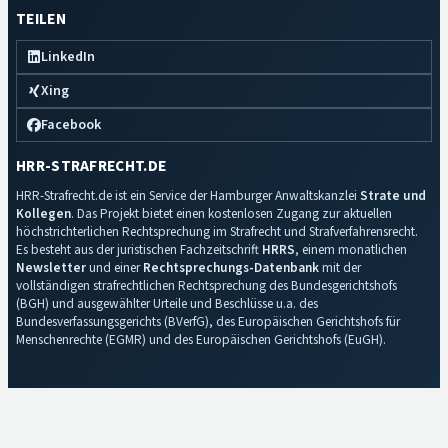
TEILEN
LinkedIn
Xing
Facebook
HRR-STRAFRECHT.DE
HRR-Strafrecht.de ist ein Service der Hamburger Anwaltskanzlei
Strate und
Kollegen
. Das Projekt bietet einen kostenlosen Zugang zur aktuellen
höchstrichterlichen Rechtsprechung im Strafrecht und Strafverfahrensrecht.
Es besteht aus der juristischen Fachzeitschrift
HRRS
, einem monatlichen
Newsletter
und einer
Rechtsprechungs-Datenbank
mit der
vollständigen strafrechtlichen Rechtsprechung des Bundesgerichtshofs
(BGH) und ausgewählter Urteile und Beschlüsse u.a. des
Bundesverfassungsgerichts (BVerfG), des Europäischen Gerichtshofs für
Menschenrechte (EGMR) und des Europäischen Gerichtshofs (EuGH).
Impressum
·
Datenschutz