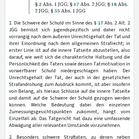
§
2
Abs. 1 JGG; §
17
Abs. 2 JGG; §
18
Abs.
2 JGG; §
55
Abs. 1 JGG
1. Die Schwere der Schuld im Sinne des §
17
Abs. 2 Alt. 2
JGG bemisst sich jugendspezifisch und daher nicht
vorrangig nach dem äußeren Unrechtsgehalt der Tat und
ihrer Einordnung nach dem allgemeinen Strafrecht; in
erster Linie ist auf die innere Tatseite abzustellen, also
darauf, wie weit sich die charakterliche Haltung und die
Persönlichkeit des Täters sowie dessen Tatmotivation in
vorwerfbarer Schuld niedergeschlagen haben. Der
Unrechtsgehalt der Tat, der auch in der gesetzlichen
Strafandrohung zum Ausdruck kommt, ist aber insofern
von Belang, als hieraus Schlüsse auf die innere Tatseite
und damit auf die Schwere der Schuld gezogen werden
können. Welche Bedeutung dabei den einzelnen
Zumessungsgesichtspunkten zukommt, hängt vom
Einzelfall ab. Das Tatgericht hat dazu eine umfassende
Abwägung aller relevanten Umstände vorzunehmen.
2. Besonders schwere Straftaten, zu denen neben