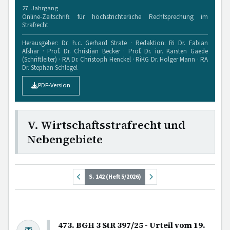
27. Jahrgang
Online-Zeitschrift für höchstrichterliche Rechtsprechung im
Strafrecht
Herausgeber: Dr. h.c. Gerhard Strate · Redaktion: Ri Dr. Fabian
Afshar · Prof. Dr. Christian Becker · Prof. Dr. iur. Karsten Gaede
(Schriftleiter) · RA Dr. Christoph Henckel · RiKG Dr. Holger Mann · RA
Dr. Stephan Schlegel
PDF-Version
V. Wirtschaftsstrafrecht und
Nebengebiete
S. 142 (Heft 5/2026)
473. BGH 3 StR 397/25 - Urteil vom 19.