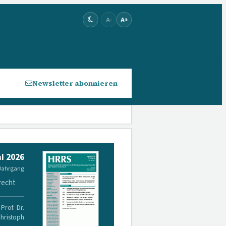
A-
A+
Newsletter abonnieren
i 2026
 Jahrgang
recht
Prof. Dr.
Christoph