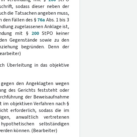
chrift, sodass dieser neben der
uch die Tatsachen angeben muss,
n den Fällen des §
76a
Abs. 1 bis 3
ndlung zugelassenen Anklage ist,
indung mit §
200
StPO keiner
nden Gegenstände sowie zu den
inziehung begründen. Denn der
Bearbeiter)
ch Überleitung in das objektive
ren gegen den Angeklagten wegen
ung des Gerichts feststeht oder
 Durchführung der Beweisaufnahme
t im objektiven Verfahren nach §
ht erforderlich, sodass die im
igen, anwaltlich vertretenen
ypothetischen selbständigen
erden können. (Bearbeiter)