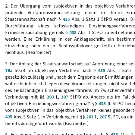
2. Der Übergang vom subjektiven in das objektive Verfahr
prüfende Verfahrensvoraussetzung einen in ihrem Er
Staatsanwaltschaft nach §
435
Abs. 1 Satz 1 StPO voraus. D
Durchführung eines selbständigen Einziehungsverfahr
Ermessensausübung gemäß §
435
Abs. 1 StPO zu entnehmen 
werden. Eine Erklärung in der Anklageschrift, ein bestim
Einziehung, oder ein im Schlussplädoyer gestellter Einziehu
nicht aus. (Bearbeiter)
3. Der Antrag der Staatsanwaltschaft auf Anordnung einer s
76a
StGB im objektiven Verfahren nach §
435
Abs. 1 Satz 1
gesetzlich zulässig und „nach dem Ergebnis der Ermittlungen 
wahrscheinlich ist. Liegen diese Voraussetzungen nicht vor, l
des selbständigen Einziehungsverfahrens im Zwischenverfa
Verbindung mit §§
203
f.,
207
StPO ab. Anders als im Fall d
objektiven Einziehungsverfahren gemäß §§
435
ff. StPO beda
vom subjektiven in das objektive Verfahren keines gesonde
435
Abs. 3 Satz 1 in Verbindung mit §§
203
f.,
207
StPO, da ein 
bereits durchgeführt wurde. (Bearbeiter)
4. Für einen Überleitungsantrag gelten nach §
435
Abs. 2