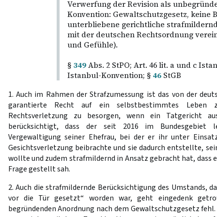
Verwerfung der Revision als unbegründe
Konvention: Gewaltschutzgesetz, keine 
unterbliebene gerichtliche strafmildern
mit der deutschen Rechtsordnung verei
und Gefühle).
§
349
Abs. 2 StPO; Art. 46 lit. a und c Ist
Istanbul-Konvention; §
46
StGB
1. Auch im Rahmen der Strafzumessung ist das von der deu
garantierte Recht auf ein selbstbestimmtes Leben 
Rechtsverletzung zu besorgen, wenn ein Tatgericht ausd
berücksichtigt, dass der seit 2016 im Bundesgebiet 
Vergewaltigung seiner Ehefrau, bei der er ihr unter Einsat
Gesichtsverletzung beibrachte und sie dadurch entstellte, se
wollte und zudem strafmildernd in Ansatz gebracht hat, dass e
Frage gestellt sah.
2. Auch die strafmildernde Berücksichtigung des Umstands, d
vor die Tür gesetzt“ worden war, geht eingedenk getrof
begründenden Anordnung nach dem Gewaltschutzgesetz fehl. Si