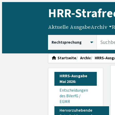
HRR
-Strafre
Aktuelle Ausgabe
Archiv
R
HRRS durchsuchen
Startseite
Archiv
HRRS-Ausg
HRRS-Ausgabe
Mai 2026:
Entscheidungen
des BVerfG /
EGMR
Hervorzuhebende