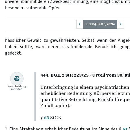
unvereinbar mit deren Zweckbestimmung, eine möglichst umfas
besonders vulnerable Opfer
S. 136 (Heft 5/2026)
häuslicher Gewalt zu gewährleisten. Selbst wenn der Angek
haben sollte, wäre deren strafmildernde Berücksichtigun
gedeckt.
444. BGH 2 StR 223/25 - Urteil vom 30. Ju
Unterbringung in einem psychiatrischen
Entscheidung
aufrufen
erheblicher Bedeutung: Körperverletzung
quantitative Betrachtung, Rückfallfreque
Zufallsopfer).
§
63
StGB
1. Eine Straftat von erheblicher Bedeutung im Sinne des §
63
S