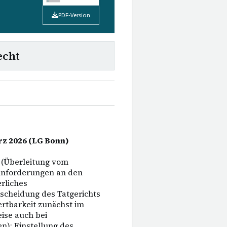
PDF-Version
echt
ärz 2026 (LG Bonn)
 (Überleitung vom
 Anforderungen an den
rliches
scheidung des Tatgerichts
ertbarkeit zunächst im
ise auch bei
n); Einstellung des