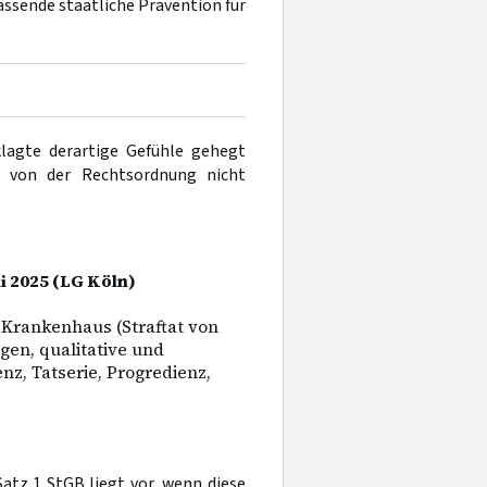
sende staatliche Prävention für
lagte derartige Gefühle gehegt
g von der Rechtsordnung nicht
li 2025 (LG Köln)
 Krankenhaus (Straftat von
en, qualitative und
nz, Tatserie, Progredienz,
atz 1 StGB liegt vor, wenn diese