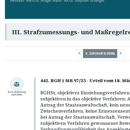
Henckel · RiKG Dr. Holger Mann · RA Dr. Stephan Schlegel
III. Strafzumessungs- und Maßregelr
S. 134 (Heft 5/2026)
442. BGH 1 StR 97/25 - Urteil vom 18. M
BGHSt; objektives Einziehungsverfahren
Entscheidung
aufrufen
subjektiven in das objektive Verfahren:
Antrag der Staatsanwaltschaft, kein neue
Zwischenverfahren, keine Ermessensent
bei Antrag der Staatsanwaltschaft, Verw
subjektiven Verfahren gewonnener Bewe
Verhandlungsunfähigkeit des Angeklagte