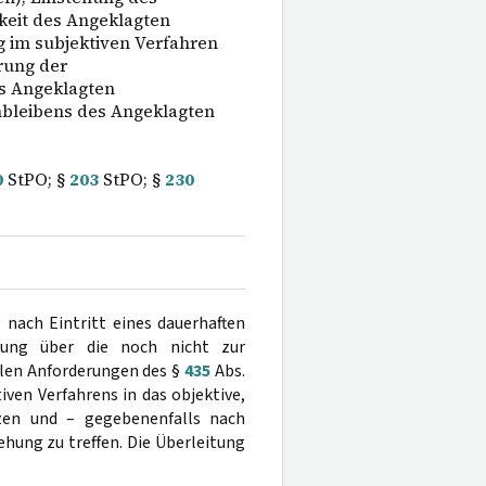
eit des Angeklagten
g im subjektiven Verfahren
rung der
s Angeklagten
nbleibens des Angeklagten
0
StPO; §
203
StPO; §
230
 nach Eintritt eines dauerhaften
idung über die noch nicht zur
len Anforderungen des §
435
Abs.
ven Verfahrens in das objektive,
tzen und – gegebenenfalls nach
hung zu treffen. Die Überleitung