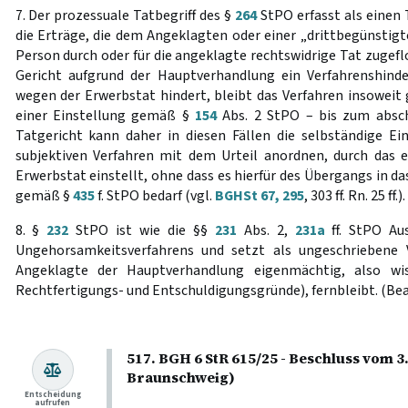
7. Der prozessuale Tatbegriff des §
264
StPO erfasst als einen 
die Erträge, die dem Angeklagten oder einer „drittbegünstigte
Person durch oder für die angeklagte rechtswidrige Tat zugefl
Gericht aufgrund der Hauptverhandlung ein Verfahrenshinder
wegen der Erwerbstat hindert, bleibt das Verfahren insoweit 
einer Einstellung gemäß §
154
Abs. 2 StPO – bis zum absch
Tatgericht kann daher in diesen Fällen die selbständige 
subjektiven Verfahren mit dem Urteil anordnen, durch das es
Erwerbstat einstellt, ohne dass es hierfür des Übergangs in d
gemäß §
435
f. StPO bedarf (vgl.
BGHSt 67, 295
, 303 ff. Rn. 25 ff.
8. §
232
StPO ist wie die §§
231
Abs. 2,
231a
ff. StPO Au
Ungehorsamkeitsverfahrens und setzt als ungeschriebene 
Angeklagte der Hauptverhandlung eigenmächtig, also wis
Rechtfertigungs- und Entschuldigungsgründe), fernbleibt. (Bea
517. BGH 6 StR 615/25 - Beschluss vom 3
Braunschweig)
Entscheidung
aufrufen