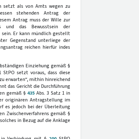
en setzt als von Amts wegen zu
messen stehenden Antrag der
iesem Antrag muss der Wille zur
ens und das Bewusstsein der
sein. Er kann mündlich gestellt
mter Gegenstand unterliege der
ngsantrag reichen hierfür indes
elbständigen Einziehung gemäß §
 StPO setzt voraus, dass diese
zu erwarten“, mithin hinreichend
ehnt das Gericht die Durchführung
hren gemäß §
435
Abs. 3 Satz 1 in
er originären Antragstellung im
rf es jedoch bei der Überleitung
rten Zwischenverfahrens gemäß §
solches in Bezug auf die Anklage
 in Verbindung mit §
200
StPO