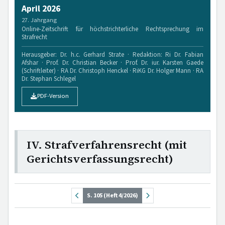
April 2026
27. Jahrgang
Online-Zeitschrift für höchstrichterliche Rechtsprechung im
Strafrecht
Herausgeber: Dr. h.c. Gerhard Strate · Redaktion: Ri Dr. Fabian
Afshar · Prof. Dr. Christian Becker · Prof. Dr. iur. Karsten Gaede
(Schriftleiter) · RA Dr. Christoph Henckel · RiKG Dr. Holger Mann · RA
Dr. Stephan Schlegel
PDF-Version
IV. Strafverfahrensrecht (mit
Gerichtsverfassungsrecht)
S. 105 (Heft 4/2026)