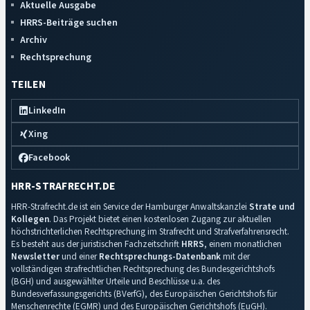
Aktuelle Ausgabe
HRRS-Beiträge suchen
Archiv
Rechtsprechung
TEILEN
LinkedIn
Xing
Facebook
HRR-STRAFRECHT.DE
HRR-Strafrecht.de ist ein Service der Hamburger Anwaltskanzlei
Strate und
Kollegen
. Das Projekt bietet einen kostenlosen Zugang zur aktuellen
höchstrichterlichen Rechtsprechung im Strafrecht und Strafverfahrensrecht.
Es besteht aus der juristischen Fachzeitschrift
HRRS
, einem monatlichen
Newsletter
und einer
Rechtsprechungs-Datenbank
mit der
vollständigen strafrechtlichen Rechtsprechung des Bundesgerichtshofs
(BGH) und ausgewählter Urteile und Beschlüsse u.a. des
Bundesverfassungsgerichts (BVerfG), des Europäischen Gerichtshofs für
Menschenrechte (EGMR) und des Europäischen Gerichtshofs (EuGH).