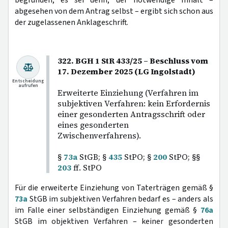
begründen, es sei denn, der notwendige Inhalt –
abgesehen von dem Antrag selbst – ergibt sich schon aus
der zugelassenen Anklageschrift.
322. BGH 1 StR 433/25 – Beschluss vom
17. Dezember 2025 (LG Ingolstadt)
Entscheidung
aufrufen
Erweiterte Einziehung (Verfahren im
subjektiven Verfahren: kein Erfordernis
einer gesonderten Antragsschrift oder
eines gesonderten
Zwischenverfahrens).
§
73a
StGB; §
435
StPO; §
200
StPO; §§
203
ff. StPO
Für die erweiterte Einziehung von Taterträgen gemäß §
73a
StGB im subjektiven Verfahren bedarf es – anders als
im Falle einer selbständigen Einziehung gemäß §
76a
StGB im objektiven Verfahren – keiner gesonderten