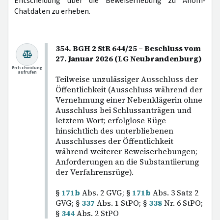
Entscheidung über die Beweiserhebung zu Anom-
Chatdaten zu erheben.
354. BGH 2 StR 644/25 – Beschluss vom
27. Januar 2026 (LG Neubrandenburg)
Entscheidung
aufrufen
Teilweise unzulässiger Ausschluss der
Öffentlichkeit (Ausschluss während der
Vernehmung einer Nebenklägerin ohne
Ausschluss bei Schlussanträgen und
letztem Wort; erfolglose Rüge
hinsichtlich des unterbliebenen
Ausschlusses der Öffentlichkeit
während weiterer Beweiserhebungen;
Anforderungen an die Substantiierung
der Verfahrensrüge).
§
171b
Abs. 2 GVG; §
171b
Abs. 3 Satz 2
GVG; §
337
Abs. 1 StPO; §
338
Nr. 6 StPO;
§
344
Abs. 2 StPO