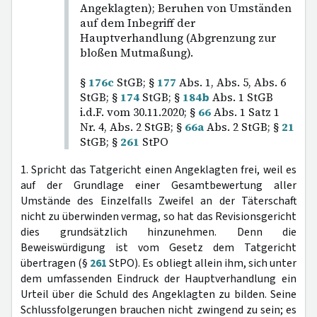
Angeklagten); Beruhen von Umständen
auf dem Inbegriff der
Hauptverhandlung (Abgrenzung zur
bloßen Mutmaßung).
§
176c
StGB; §
177
Abs. 1, Abs. 5, Abs. 6
StGB; §
174
StGB; §
184b
Abs. 1 StGB
i.d.F. vom 30.11.2020; §
66
Abs. 1 Satz 1
Nr. 4, Abs. 2 StGB; §
66a
Abs. 2 StGB; §
21
StGB; §
261
StPO
1. Spricht das Tatgericht einen Angeklagten frei, weil es
auf der Grundlage einer Gesamtbewertung aller
Umstände des Einzelfalls Zweifel an der Täterschaft
nicht zu überwinden vermag, so hat das Revisionsgericht
dies grundsätzlich hinzunehmen. Denn die
Beweiswürdigung ist vom Gesetz dem Tatgericht
übertragen (§
261
StPO). Es obliegt allein ihm, sich unter
dem umfassenden Eindruck der Hauptverhandlung ein
Urteil über die Schuld des Angeklagten zu bilden. Seine
Schlussfolgerungen brauchen nicht zwingend zu sein; es