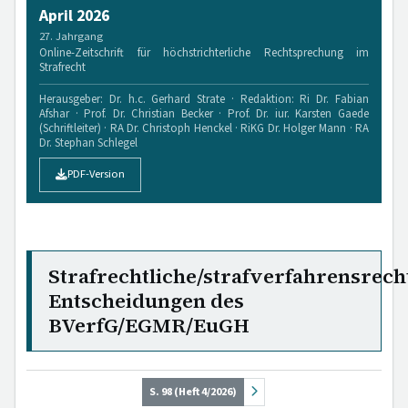
April 2026
27. Jahrgang
Online-Zeitschrift für höchstrichterliche Rechtsprechung im
Strafrecht
Herausgeber: Dr. h.c. Gerhard Strate · Redaktion: Ri Dr. Fabian
Afshar · Prof. Dr. Christian Becker · Prof. Dr. iur. Karsten Gaede
(Schriftleiter) · RA Dr. Christoph Henckel · RiKG Dr. Holger Mann · RA
Dr. Stephan Schlegel
PDF-Version
Strafrechtliche/strafverfahrensrech
Entscheidungen des
BVerfG/EGMR/EuGH
S. 98 (Heft 4/2026)